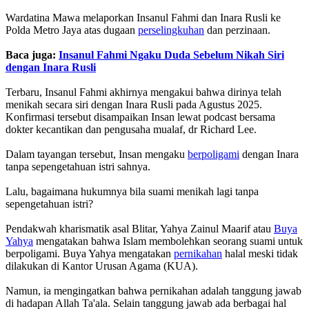
Wardatina Mawa melaporkan Insanul Fahmi dan Inara Rusli ke
Polda Metro Jaya atas dugaan
perselingkuhan
dan perzinaan.
Baca juga:
Insanul Fahmi Ngaku Duda Sebelum Nikah Siri
dengan Inara Rusli
Terbaru, Insanul Fahmi akhirnya mengakui bahwa dirinya telah
menikah secara siri dengan Inara Rusli pada Agustus 2025.
Konfirmasi tersebut disampaikan Insan lewat podcast bersama
dokter kecantikan dan pengusaha mualaf, dr Richard Lee.
Dalam tayangan tersebut, Insan mengaku
berpoligami
dengan Inara
tanpa sepengetahuan istri sahnya.
Lalu, bagaimana hukumnya bila suami menikah lagi tanpa
sepengetahuan istri?
Pendakwah kharismatik asal Blitar, Yahya Zainul Maarif atau
Buya
Yahya
mengatakan bahwa Islam membolehkan seorang suami untuk
berpoligami. Buya Yahya mengatakan
pernikahan
halal meski tidak
dilakukan di Kantor Urusan Agama (KUA).
Namun, ia mengingatkan bahwa pernikahan adalah tanggung jawab
di hadapan Allah Ta'ala. Selain tanggung jawab ada berbagai hal