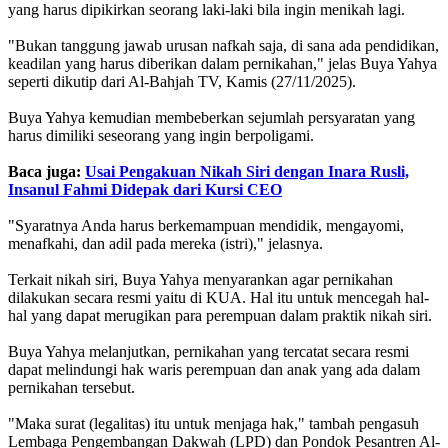
yang harus dipikirkan seorang laki-laki bila ingin menikah lagi.
"Bukan tanggung jawab urusan nafkah saja, di sana ada pendidikan,
keadilan yang harus diberikan dalam pernikahan," jelas Buya Yahya
seperti dikutip dari Al-Bahjah TV, Kamis (27/11/2025).
Buya Yahya kemudian membeberkan sejumlah persyaratan yang
harus dimiliki seseorang yang ingin berpoligami.
Baca juga:
Usai Pengakuan Nikah Siri dengan Inara Rusli,
Insanul Fahmi Didepak dari Kursi CEO
"Syaratnya Anda harus berkemampuan mendidik, mengayomi,
menafkahi, dan adil pada mereka (istri)," jelasnya.
Terkait nikah siri, Buya Yahya menyarankan agar pernikahan
dilakukan secara resmi yaitu di KUA. Hal itu untuk mencegah hal-
hal yang dapat merugikan para perempuan dalam praktik nikah siri.
Buya Yahya melanjutkan, pernikahan yang tercatat secara resmi
dapat melindungi hak waris perempuan dan anak yang ada dalam
pernikahan tersebut.
"Maka surat (legalitas) itu untuk menjaga hak," tambah pengasuh
Lembaga Pengembangan Dakwah (LPD) dan Pondok Pesantren Al-