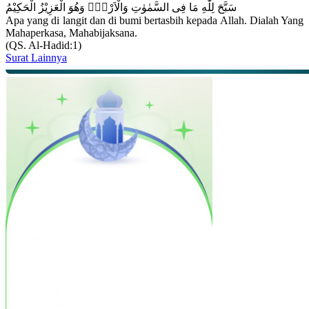
سَبَّحَ لِلّٰهِ مَا فِى السَّمٰوٰتِ وَالْاَرْضِۚ وَهُوَ الْعَزِيْزُ الْحَكِيْمُ
Apa yang di langit dan di bumi bertasbih kepada Allah. Dialah Yang
Mahaperkasa, Mahabijaksana.
(QS. Al-Hadid:1)
Surat Lainnya