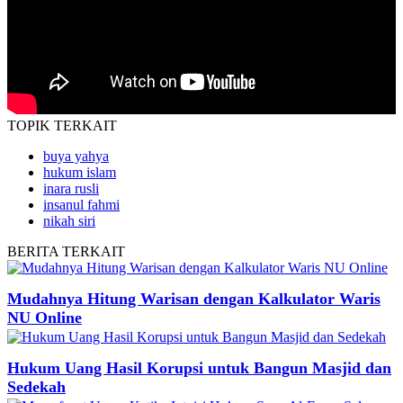
TOPIK
TERKAIT
buya yahya
hukum islam
inara rusli
insanul fahmi
nikah siri
BERITA
TERKAIT
Mudahnya Hitung Warisan dengan Kalkulator Waris
NU Online
Hukum Uang Hasil Korupsi untuk Bangun Masjid dan
Sedekah