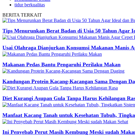
tidur berkualitas
BERITA
TERKAIT
Tips Menurunkan Berat Badan di Usia 50 Tahun Agar I
Usai Olahraga Dianjurkan Konsumsi Makanan Manis A
Makanan Pedas Bantu Pengaruhi Perilaku Makan
Kandungan Protein Kacang-Kacangan Sama Dengan Da
Diet Kurangi Asupan Gula Tanpa Harus Kehilangan Ra
Manfaat Kacang Tanah untuk Kesehatan Tubuh, Tingka
Ini Penyebab Perut Masih Kembung Meski sudah Maka