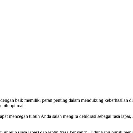
i dengan baik memiliki peran penting dalam mendukung keberhasilan 
ebih optimal.
 dapat mencegah tubuh Anda salah mengira dehidrasi sebagai rasa lapa
 ghrelin (rasa lapar) dan leptin (rasa kenyang). Tidur yang buruk me