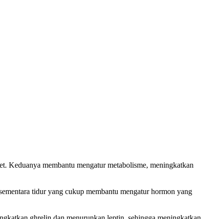
diet. Keduanya membantu mengatur metabolisme, meningkatkan
r, sementara tidur yang cukup membantu mengatur hormon yang
ningkatkan ghrelin dan menurunkan leptin, sehingga meningkatkan