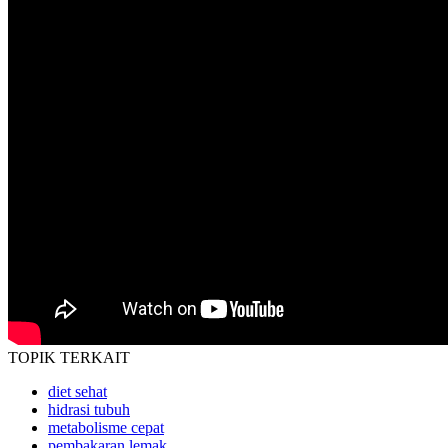
TOPIK
TERKAIT
diet sehat
hidrasi tubuh
metabolisme cepat
pembakaran lemak