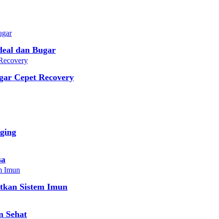
deal dan Bugar
gar Cepet Recovery
ging
sa
tkan Sistem Imun
n Sehat