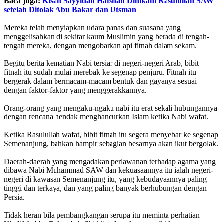
Baca juga:
Kisah Sayyidah Hafshah Dinikahi Rasulullah SAW
setelah Ditolak Abu Bakar dan Utsman
Mereka telah menyiapkan udara panas dan suasana yang
menggelisahkan di sekitar kaum Muslimin yang berada di tengah-
tengah mereka, dengan mengobarkan api fitnah dalam sekam.
Begitu berita kematian Nabi tersiar di negeri-negeri Arab, bibit
fitnah itu sudah mulai merebak ke segenap penjuru. Fitnah itu
bergerak dalam bermacam-macam bentuk dan gayanya sesuai
dengan faktor-faktor yang menggerakkannya.
Orang-orang yang mengaku-ngaku nabi itu erat sekali hubungannya
dengan rencana hendak menghancurkan Islam ketika Nabi wafat.
Ketika Rasulullah wafat, bibit fitnah itu segera menyebar ke segenap
Semenanjung, bahkan hampir sebagian besarnya akan ikut bergolak.
Daerah-daerah yang mengadakan perlawanan terhadap agama yang
dibawa Nabi Muhammad SAW dan kekuasaannya itu ialah negeri-
negeri di kawasan Semenanjung itu, yang kebudayaannya paling
tinggi dan terkaya, dan yang paling banyak berhubungan dengan
Persia.
Tidak heran bila pembangkangan serupa itu meminta perhatian