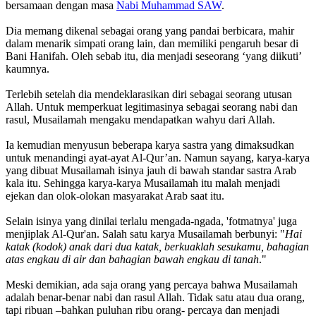
bersamaan dengan masa
Nabi Muhammad SAW
.
Dia memang dikenal sebagai orang yang pandai berbicara, mahir
dalam menarik simpati orang lain, dan memiliki pengaruh besar di
Bani Hanifah. Oleh sebab itu, dia menjadi seseorang ‘yang diikuti’
kaumnya.
Terlebih setelah dia mendeklarasikan diri sebagai seorang utusan
Allah. Untuk memperkuat legitimasinya sebagai seorang nabi dan
rasul, Musailamah mengaku mendapatkan wahyu dari Allah.
Ia kemudian menyusun beberapa karya sastra yang dimaksudkan
untuk menandingi ayat-ayat Al-Qur’an. Namun sayang, karya-karya
yang dibuat Musailamah isinya jauh di bawah standar sastra Arab
kala itu. Sehingga karya-karya Musailamah itu malah menjadi
ejekan dan olok-olokan masyarakat Arab saat itu.
Selain isinya yang dinilai terlalu mengada-ngada, 'fotmatnya' juga
menjiplak Al-Qur'an. Salah satu karya Musailamah berbunyi: "
Hai
katak (kodok) anak dari dua katak, berkuaklah sesukamu, bahagian
atas engkau di air dan bahagian bawah engkau di tanah
."
Meski demikian, ada saja orang yang percaya bahwa Musailamah
adalah benar-benar nabi dan rasul Allah. Tidak satu atau dua orang,
tapi ribuan –bahkan puluhan ribu orang- percaya dan menjadi