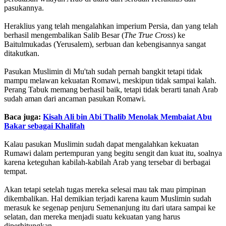
pasukannya.
Heraklius yang telah mengalahkan imperium Persia, dan yang telah
berhasil mengembalikan Salib Besar (
The True Cross
) ke
Baitulmukadas (Yerusalem), serbuan dan kebengisannya sangat
ditakutkan.
Pasukan Muslimin di Mu'tah sudah pernah bangkit tetapi tidak
mampu melawan kekuatan Romawi, meskipun tidak sampai kalah.
Perang Tabuk memang berhasil baik, tetapi tidak berarti tanah Arab
sudah aman dari ancaman pasukan Romawi.
Baca juga:
Kisah Ali bin Abi Thalib Menolak Membaiat Abu
Bakar sebagai Khalifah
Kalau pasukan Muslimin sudah dapat mengalahkan kekuatan
Rumawi dalam pertempuran yang begitu sengit dan kuat itu, soalnya
karena keteguhan kabilah-kabilah Arab yang tersebar di berbagai
tempat.
Akan tetapi setelah tugas mereka selesai mau tak mau pimpinan
dikembalikan. Hal demikian terjadi karena kaum Muslimin sudah
merasuk ke segenap penjuru Semenanjung itu dari utara sampai ke
selatan, dan mereka menjadi suatu kekuatan yang harus
diperhitungkan.