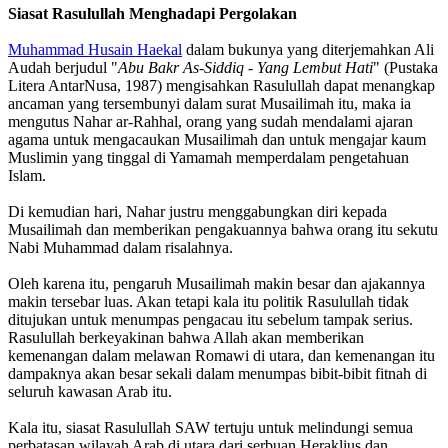
Siasat Rasulullah Menghadapi Pergolakan
Muhammad Husain Haekal
dalam bukunya yang diterjemahkan Ali
Audah berjudul "
Abu Bakr As-Siddiq - Yang Lembut Hati
" (Pustaka
Litera AntarNusa, 1987) mengisahkan Rasulullah dapat menangkap
ancaman yang tersembunyi dalam surat Musailimah itu, maka ia
mengutus Nahar ar-Rahhal, orang yang sudah mendalami ajaran
agama untuk mengacaukan Musailimah dan untuk mengajar kaum
Muslimin yang tinggal di Yamamah memperdalam pengetahuan
Islam.
Di kemudian hari, Nahar justru menggabungkan diri kepada
Musailimah dan memberikan pengakuannya bahwa orang itu sekutu
Nabi Muhammad dalam risalahnya.
Oleh karena itu, pengaruh Musailimah makin besar dan ajakannya
makin tersebar luas. Akan tetapi kala itu politik Rasulullah tidak
ditujukan untuk menumpas pengacau itu sebelum tampak serius.
Rasulullah berkeyakinan bahwa Allah akan memberikan
kemenangan dalam melawan Romawi di utara, dan kemenangan itu
dampaknya akan besar sekali dalam menumpas bibit-bibit fitnah di
seluruh kawasan Arab itu.
Kala itu, siasat Rasulullah SAW tertuju untuk melindungi semua
perbatasan wilayah Arab di utara dari serbuan Heraklius dan