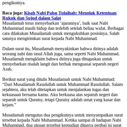
pengikutnya.
Baca juga:
Kisah Nabi Palsu Tulaihah: Menolak Ketentuan
Rukuk dan Sujud dalam Salat
Musailamah terus menyebarkan ‘ajarannya’, baik saat Nabi
Muhammad masih hidup dan terlebih setelah beliau wafat. Berbagai
cara dilakukan Musailamah untuk mengukuhkan posisinya. Salah
satunya mengirimkan surat kepada Nabi Muhammad.
Dalam surat itu, Musailamah menyakinkan bahwa dirinya adalah
seorang nabi dan rasul Allah juga, sama seperti Nabi Muhammad.
Musailamah mengklaim bahwa dirinya juga ditugaskan untuk
menyebarkan risalah langit dan berhak menguasai separuh negeri
Arab.
Berikut surat yang ditulis Musailamah untuk Nabi Muhammad:
“Dari Musailamah Rasulullah untuk Muhammad Rasulullah. Salam
sejahtera, aku telah ditetapkan untuk menjalankan tugas dan
kekuasaan bersama kamu. Aku berkuasa atas separuh negeri dan
separuh untuk Quraisy, tetapi Quraisy adalah umat yang kasar dan
kejam.”
Musailamah mengutus dua pengikutnya untuk menyampaikan surat
tersebut kepada Nabi Muhammad. Ketika sampai di hadapan Nabi
Muhammad, dua utusan tersebut kemudian ditanya perihal isi surat