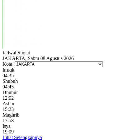
Jadwal
Sholat
JAKARTA, Sabtu 08 Agustus 2026
Kota :
Imsak
04:35
Shubuh
04:45
Dhuhur
12:02
Ashar
15:23
Maghrib
17:58
Isya
19:09
Lihat Selengkapnya