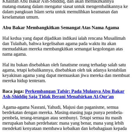
Khalifah Abu Bakar Ash-Shiddiq, dan akan memikirkannya
matang-matang dalam mengatur siasat untuk mengembalikannya ke
dalam pangkuan Islam serta untuk memulihkan keamanan dan
keselamatan umum.
Abu Bakar Membangkitkan Semangat Atas Nama Agama
Hal kedua yang dapat dijadikan indikasi ialah rencana Musailimah
dan Tulaihah, bahwa kegelisahan agama pada waktu itu akan
memudahkan mereka membangkitkan semangat kegolongan atas
nama agama.
Hal itu bukan disebabkan oleh fanatisme orang terhadap salah satu
agama, tetapi kebalikannya, disebabkan oleh tak adanya kestabilan
keyakinan agama yang dapat memuaskan jiwa mereka dan membuat
mereka hidup tenteram.
Baca juga:
Perkembangan Tafsir: Pada Mulanya Abu Bakar
Ash-Shiddiq Saja Tidak Berani Menafsirkan Al-Qur'an
Agama-agama Nasrani, Yahudi, Majusi dan paganisme, semua
berdekatan dengan mereka. Masing-masing juga punya pembela-
pembela, terang-terangan atau sembunyi. Tetapi semua itu masih
merupakan bahan perdebatan: mana yang benar, mana yang lebih
mendekati kenyataan membawa kebaikan dan kebahagiaan kepada