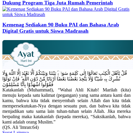
Dukung Program Tiga Juta Rumah Pemerintah
Kemenag Sediakan 90 Buku PAI dan Bahasa Arab
Digital Gratis untuk Siswa Madrasah
قُلْ يٰٓاَهْلَ الْكِتٰبِ تَعَالَوْا اِلٰى كَلِمَةٍ سَوَاۤءٍۢ بَيْنَنَا وَبَيْنَكُمْ اَلَّا نَعْبُدَ اِلَّا اللّٰهَ وَلَا
نُشْرِكَ بِهٖ شَيْـًٔا وَّلَا يَتَّخِذَ بَعْضُنَا بَعْضًا اَرْبَابًا مِّنْ دُوْنِ اللّٰهِ ۗ فَاِنْ تَوَلَّوْا
فَقُوْلُوا اشْهَدُوْا بِاَنَّا مُسْلِمُوْنَ
Katakanlah (Muhammad), “Wahai Ahli Kitab! Marilah (kita)
menuju kepada satu kalimat (pegangan) yang sama antara kami dan
kamu, bahwa kita tidak menyembah selain Allah dan kita tidak
mempersekutukan-Nya dengan sesuatu pun, dan bahwa kita tidak
menjadikan satu sama lain tuhan-tuhan selain Allah. Jika mereka
berpaling maka katakanlah (kepada mereka), “Saksikanlah, bahwa
kami adalah orang Muslim.”
(QS. Ali 'Imran:64)
Surat Lainnya