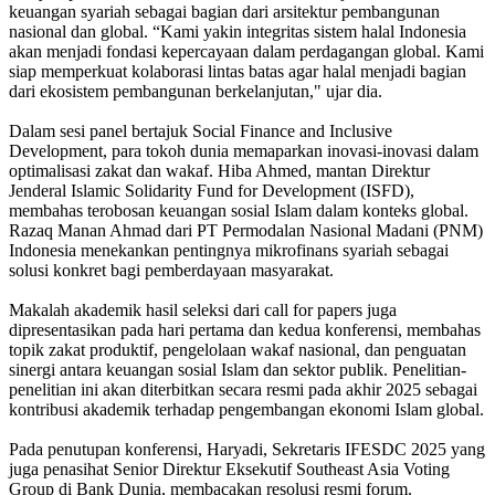
keuangan syariah sebagai bagian dari arsitektur pembangunan
nasional dan global. “Kami yakin integritas sistem halal Indonesia
akan menjadi fondasi kepercayaan dalam perdagangan global. Kami
siap memperkuat kolaborasi lintas batas agar halal menjadi bagian
dari ekosistem pembangunan berkelanjutan," ujar dia.
Dalam sesi panel bertajuk Social Finance and Inclusive
Development, para tokoh dunia memaparkan inovasi-inovasi dalam
optimalisasi zakat dan wakaf. Hiba Ahmed, mantan Direktur
Jenderal Islamic Solidarity Fund for Development (ISFD),
membahas terobosan keuangan sosial Islam dalam konteks global.
Razaq Manan Ahmad dari PT Permodalan Nasional Madani (PNM)
Indonesia menekankan pentingnya mikrofinans syariah sebagai
solusi konkret bagi pemberdayaan masyarakat.
Makalah akademik hasil seleksi dari call for papers juga
dipresentasikan pada hari pertama dan kedua konferensi, membahas
topik zakat produktif, pengelolaan wakaf nasional, dan penguatan
sinergi antara keuangan sosial Islam dan sektor publik. Penelitian-
penelitian ini akan diterbitkan secara resmi pada akhir 2025 sebagai
kontribusi akademik terhadap pengembangan ekonomi Islam global.
Pada penutupan konferensi, Haryadi, Sekretaris IFESDC 2025 yang
juga penasihat Senior Direktur Eksekutif Southeast Asia Voting
Group di Bank Dunia, membacakan resolusi resmi forum.