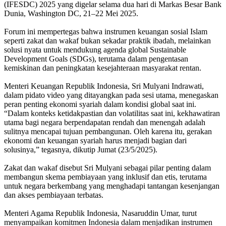
(IFESDC) 2025 yang digelar selama dua hari di Markas Besar Bank
Dunia, Washington DC, 21–22 Mei 2025.
Forum ini mempertegas bahwa instrumen keuangan sosial Islam
seperti zakat dan wakaf bukan sekadar praktik ibadah, melainkan
solusi nyata untuk mendukung agenda global Sustainable
Development Goals (SDGs), terutama dalam pengentasan
kemiskinan dan peningkatan kesejahteraan masyarakat rentan.
Menteri Keuangan Republik Indonesia, Sri Mulyani Indrawati,
dalam pidato video yang ditayangkan pada sesi utama, menegaskan
peran penting ekonomi syariah dalam kondisi global saat ini.
“Dalam konteks ketidakpastian dan volatilitas saat ini, kekhawatiran
utama bagi negara berpendapatan rendah dan menengah adalah
sulitnya mencapai tujuan pembangunan. Oleh karena itu, gerakan
ekonomi dan keuangan syariah harus menjadi bagian dari
solusinya,” tegasnya, dikutip Jumat (23/5/2025).
Zakat dan wakaf disebut Sri Mulyani sebagai pilar penting dalam
membangun skema pembiayaan yang inklusif dan etis, terutama
untuk negara berkembang yang menghadapi tantangan kesenjangan
dan akses pembiayaan terbatas.
Menteri Agama Republik Indonesia, Nasaruddin Umar, turut
menyampaikan komitmen Indonesia dalam menjadikan instrumen