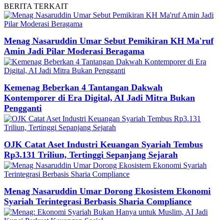
BERITA
TERKAIT
Menag Nasaruddin Umar Sebut Pemikiran KH Ma'ruf
Amin Jadi Pilar Moderasi Beragama
Kemenag Beberkan 4 Tantangan Dakwah
Kontemporer di Era Digital, AI Jadi Mitra Bukan
Pengganti
OJK Catat Aset Industri Keuangan Syariah Tembus
Rp3.131 Triliun, Tertinggi Sepanjang Sejarah
Menag Nasaruddin Umar Dorong Ekosistem Ekonomi
Syariah Terintegrasi Berbasis Sharia Compliance