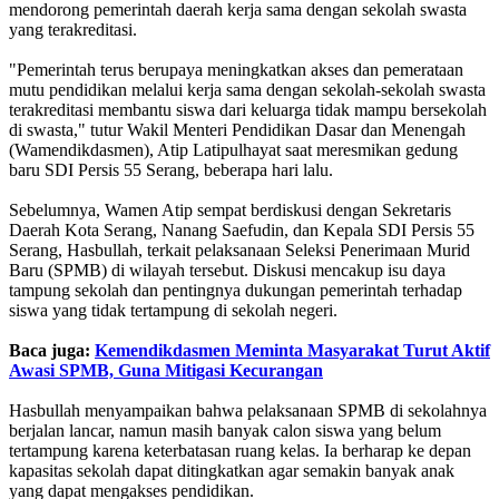
mendorong pemerintah daerah kerja sama dengan sekolah swasta
yang terakreditasi.
"Pemerintah terus berupaya meningkatkan akses dan pemerataan
mutu pendidikan melalui kerja sama dengan sekolah-sekolah swasta
terakreditasi membantu siswa dari keluarga tidak mampu bersekolah
di swasta," tutur Wakil Menteri Pendidikan Dasar dan Menengah
(Wamendikdasmen), Atip Latipulhayat saat meresmikan gedung
baru SDI Persis 55 Serang, beberapa hari lalu.
Sebelumnya, Wamen Atip sempat berdiskusi dengan Sekretaris
Daerah Kota Serang, Nanang Saefudin, dan Kepala SDI Persis 55
Serang, Hasbullah, terkait pelaksanaan Seleksi Penerimaan Murid
Baru (SPMB) di wilayah tersebut. Diskusi mencakup isu daya
tampung sekolah dan pentingnya dukungan pemerintah terhadap
siswa yang tidak tertampung di sekolah negeri.
Baca juga:
Kemendikdasmen Meminta Masyarakat Turut Aktif
Awasi SPMB, Guna Mitigasi Kecurangan
Hasbullah menyampaikan bahwa pelaksanaan SPMB di sekolahnya
berjalan lancar, namun masih banyak calon siswa yang belum
tertampung karena keterbatasan ruang kelas. Ia berharap ke depan
kapasitas sekolah dapat ditingkatkan agar semakin banyak anak
yang dapat mengakses pendidikan.