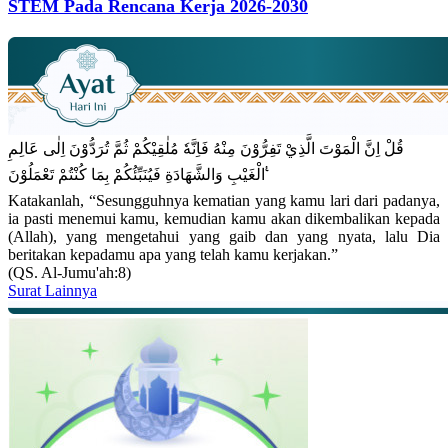
STEM Pada Rencana Kerja 2026-2030
قُلْ اِنَّ الْمَوْتَ الَّذِيْ تَفِرُّوْنَ مِنْهُ فَاِنَّهٗ مُلٰقِيْكُمْ ثُمَّ تُرَدُّوْنَ اِلٰى عَالِمِ
الْغَيْبِ وَالشَّهَادَةِ فَيُنَبِّئُكُمْ بِمَا كُنْتُمْ تَعْمَلُوْنَ ࣖ
Katakanlah, “Sesungguhnya kematian yang kamu lari dari padanya,
ia pasti menemui kamu, kemudian kamu akan dikembalikan kepada
(Allah), yang mengetahui yang gaib dan yang nyata, lalu Dia
beritakan kepadamu apa yang telah kamu kerjakan.”
(QS. Al-Jumu'ah:8)
Surat Lainnya