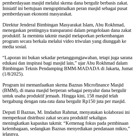
pemberdayaan masjid melalui skema dana bergulir berbasis zakat.
Inisiatif ini bertujuan mengoptimalkan peran masjid sebagai pusat
pemberdayaan ekonomi masyarakat.
Direktur Jenderal Bimbingan Masyarakat Islam, Abu Rokhmad,
menegaskan pentingnya transparansi dalam pengelolaan dana zakat
produktif. Ia meminta takmir masjid melaporkan perkembangan
program secara berkala melalui video triwulan yang diunggah ke
media sosial.
“Laporan ini bukan sekadar pertanggungjawaban, tetapi juga sarana
edukasi dan inspirasi bagi masjid lain,” ujar Abu Rokhmad dalam
Bimbingan Teknis Pendamping BMM-MADADA di Jakarta, Jumat
(1/8/2025).
Program ini memanfaatkan skema Baznas Microfinance Masjid
(BMM), di mana masjid berperan sebagai penyalur dana bergulir
untuk usaha produktif jemaah. Hingga kini, 158 masjid telah
bergabung dengan rata-rata dana bergulir Rp150 juta per masjid.
Deputi II Baznas, M. Imdadun Rahmat, menyatakan kolaborasi ini
memperkuat distribusi zakat secara produktif sekaligus
meningkatkan kapasitas takmir. “Kemenag fokus pada pembinaan
kelembagaan, sedangkan Baznas menyediakan pendanaan mikro,”
jelasnya.