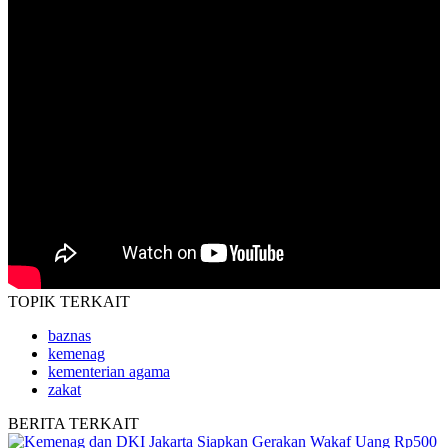
TOPIK
TERKAIT
baznas
kemenag
kementerian agama
zakat
BERITA
TERKAIT