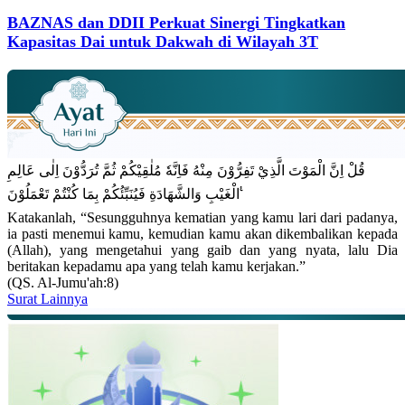
BAZNAS dan DDII Perkuat Sinergi Tingkatkan
Kapasitas Dai untuk Dakwah di Wilayah 3T
قُلْ اِنَّ الْمَوْتَ الَّذِيْ تَفِرُّوْنَ مِنْهُ فَاِنَّهٗ مُلٰقِيْكُمْ ثُمَّ تُرَدُّوْنَ اِلٰى عَالِمِ
الْغَيْبِ وَالشَّهَادَةِ فَيُنَبِّئُكُمْ بِمَا كُنْتُمْ تَعْمَلُوْنَ ࣖ
Katakanlah, “Sesungguhnya kematian yang kamu lari dari padanya,
ia pasti menemui kamu, kemudian kamu akan dikembalikan kepada
(Allah), yang mengetahui yang gaib dan yang nyata, lalu Dia
beritakan kepadamu apa yang telah kamu kerjakan.”
(QS. Al-Jumu'ah:8)
Surat Lainnya