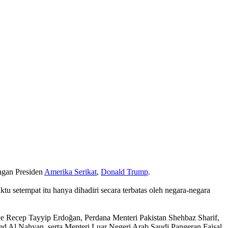
angan Presiden
Amerika Serikat
,
Donald Trump
.
u setempat itu hanya dihadiri secara terbatas oleh negara-negara
ye Recep Tayyip Erdoğan, Perdana Menteri Pakistan Shehbaz Sharif,
d Al Nahyan, serta Menteri Luar Negeri Arab Saudi Pangeran Faisal