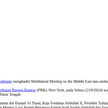
ubianto
menghadiri Multilateral Meeting on the Middle East atas und
erikatan Bangsa-Bangsa
(PBB), New York, pada Selasa (23/9/2024) wakt
Timur Tengah.
Tamim ibn Hamad Al Thani, Raja Yordania Abdullah II, Presiden Turki
 Menteri Luar Negeri Persatuan Emirat Arab Syekh Abdullah bin Zaye