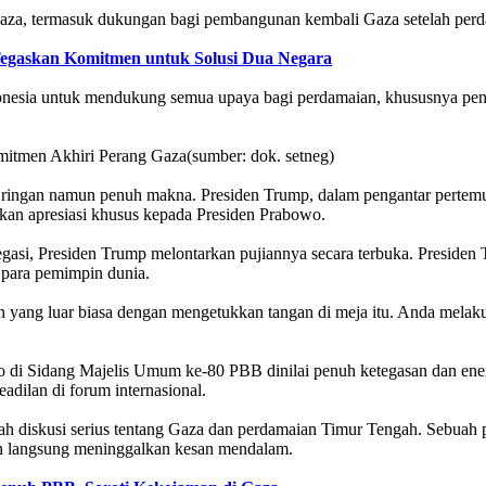
za, termasuk dukungan bagi pembangunan kembali Gaza setelah perda
 Tegaskan Komitmen untuk Solusi Dua Negara
esia untuk mendukung semua upaya bagi perdamaian, khususnya pengir
(sumber: dok. setneg)
en ringan namun penuh makna. Presiden Trump, dalam pengantar pertemu
kan apresiasi khusus kepada Presiden Prabowo.
gasi, Presiden Trump melontarkan pujiannya secara terbuka. Presiden
para pemimpin dunia.
 yang luar biasa dengan mengetukkan tangan di meja itu. Anda melakuk
owo di Sidang Majelis Umum ke-80 PBB dinilai penuh ketegasan dan en
dilan di forum internasional.
gah diskusi serius tentang Gaza dan perdamaian Timur Tengah. Sebuah
un langsung meninggalkan kesan mendalam.