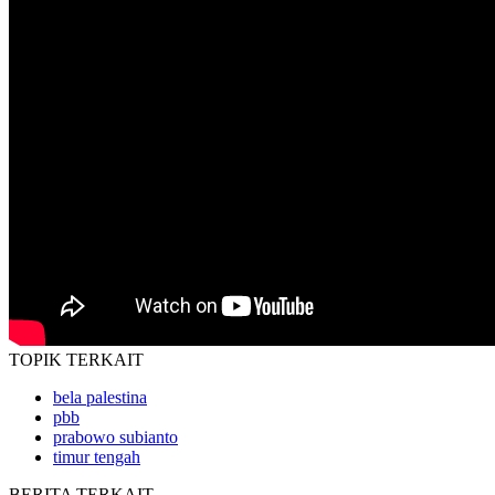
TOPIK
TERKAIT
bela palestina
pbb
prabowo subianto
timur tengah
BERITA
TERKAIT