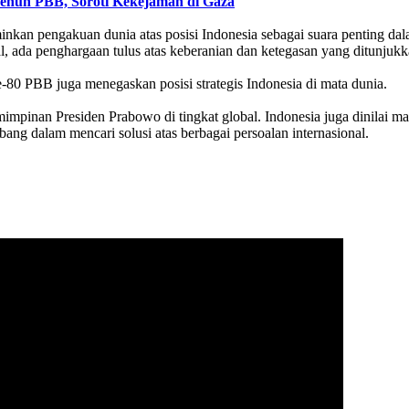
Penuh PBB, Soroti Kekejaman di Gaza
rminkan pengakuan dunia atas posisi Indonesia sebagai suara penting d
al, ada penghargaan tulus atas keberanian dan ketegasan yang ditunjuk
0 PBB juga menegaskan posisi strategis Indonesia di mata dunia.
mpinan Presiden Prabowo di tingkat global. Indonesia juga dinilai ma
ng dalam mencari solusi atas berbagai persoalan internasional.