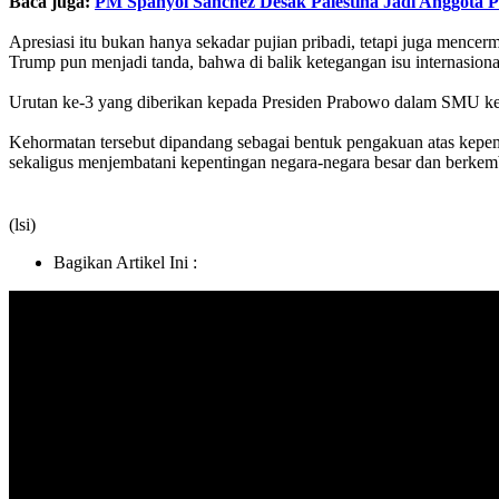
Baca juga:
PM Spanyol Sanchez Desak Palestina Jadi Anggota 
Apresiasi itu bukan hanya sekadar pujian pribadi, tetapi juga mence
Trump pun menjadi tanda, bahwa di balik ketegangan isu internasion
Urutan ke-3 yang diberikan kepada Presiden Prabowo dalam SMU ke-8
Kehormatan tersebut dipandang sebagai bentuk pengakuan atas kepemi
sekaligus menjembatani kepentingan negara-negara besar dan berkemba
(lsi)
Bagikan Artikel Ini :