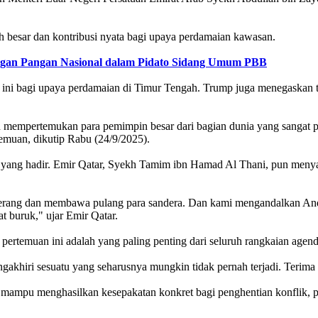
 besar dan kontribusi nyata bagi upaya perdamaian kawasan.
ngan Pangan Nasional dalam Pidato Sidang Umum PBB
ini bagi upaya perdamaian di Timur Tengah. Trump juga menegaskan 
n mempertemukan para pemimpin besar dari bagian dunia yang sangat pe
emuan, dikutip Rabu (24/9/2025).
ang hadir. Emir Qatar, Syekh Tamim ibn Hamad Al Thani, pun menyamp
an perang dan membawa pulang para sandera. Dan kami mengandalkan A
t buruk," ujar Emir Qatar.
ertemuan ini adalah yang paling penting dari seluruh rangkaian agen
engakhiri sesuatu yang seharusnya mungkin tidak pernah terjadi. Teri
 mampu menghasilkan kesepakatan konkret bagi penghentian konflik, 