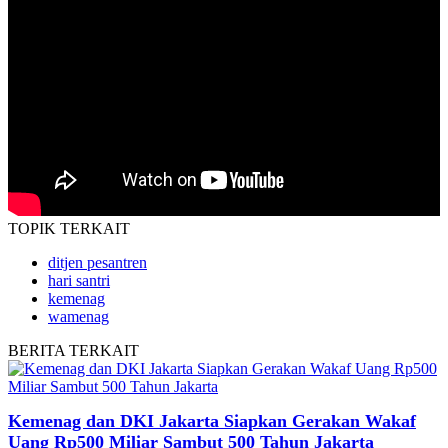
TOPIK
TERKAIT
ditjen pesantren
hari santri
kemenag
wamenag
BERITA
TERKAIT
Kemenag dan DKI Jakarta Siapkan Gerakan Wakaf
Uang Rp500 Miliar Sambut 500 Tahun Jakarta