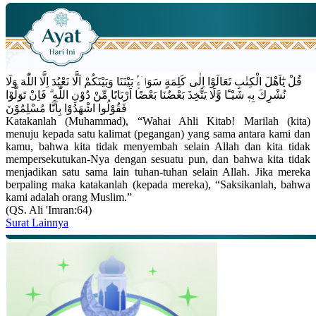
قُلْ يٰٓاَهْلَ الْكِتٰبِ تَعَالَوْا اِلٰى كَلِمَةٍ سَوَاۤءٍۢ بَيْنَنَا وَبَيْنَكُمْ اَلَّا نَعْبُدَ اِلَّا اللّٰهَ وَلَا
نُشْرِكَ بِهٖ شَيْـًٔا وَّلَا يَتَّخِذَ بَعْضُنَا بَعْضًا اَرْبَابًا مِّنْ دُوْنِ اللّٰهِ ۗ فَاِنْ تَوَلَّوْا
فَقُوْلُوا اشْهَدُوْا بِاَنَّا مُسْلِمُوْنَ
Katakanlah (Muhammad), “Wahai Ahli Kitab! Marilah (kita)
menuju kepada satu kalimat (pegangan) yang sama antara kami dan
kamu, bahwa kita tidak menyembah selain Allah dan kita tidak
mempersekutukan-Nya dengan sesuatu pun, dan bahwa kita tidak
menjadikan satu sama lain tuhan-tuhan selain Allah. Jika mereka
berpaling maka katakanlah (kepada mereka), “Saksikanlah, bahwa
kami adalah orang Muslim.”
(QS. Ali 'Imran:64)
Surat Lainnya