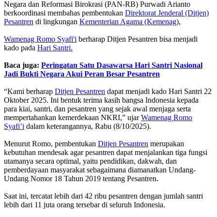
Negara dan Reformasi Birokrasi (PAN-RB) Purwadi Arianto
berkoordinasi membahas pembentukan
Direktorat Jenderal (Ditjen)
Pesantren
di lingkungan
Kementerian Agama (Kemenag)
,
Wamenag Romo Syafi'i
berharap Ditjen Pesantren bisa menjadi
kado pada
Hari Santri.
Baca juga:
Peringatan Satu Dasawarsa Hari Santri Nasional
Jadi Bukti Negara Akui Peran Besar Pesantren
“Kami berharap
Ditjen Pesantren
dapat menjadi kado Hari Santri 22
Oktober 2025. Ini bentuk terima kasih bangsa Indonesia kepada
para kiai, santri, dan pesantren yang sejak awal menjaga serta
mempertahankan kemerdekaan NKRI,” ujar
Wamenag Romo
Syafi’i
dalam keterangannya, Rabu (8/10/2025).
Menurut Romo, pembentukan
Ditjen Pesantren
merupakan
kebutuhan mendesak agar pesantren dapat menjalankan tiga fungsi
utamanya secara optimal, yaitu pendidikan, dakwah, dan
pemberdayaan masyarakat sebagaimana diamanatkan Undang-
Undang Nomor 18 Tahun 2019 tentang Pesantren.
Saat ini, tercatat lebih dari 42 ribu pesantren dengan jumlah santri
lebih dari 11 juta orang tersebar di seluruh Indonesia.