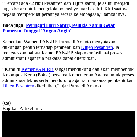
“Tercatat ada 42 ribu Pesantren dan 11juta santri, jelas ini menjadi
tugas besar untuk mengelola potensi yg luar bisa ini. Kini saatnya
negara memperkuat perannya secara kelembagaan,” tambahnya.
Baca juga:
Peringati Hari Santri, Pelukis Nabila Gelar
Pameran Tunggal 'Angon Angin'
Sementara Wamen PAN-RB Purwadi Arianto menyatakan
dukungan penuh terhadap pembentukan
Ditjen Pesantren
. Ia
menegaskan bahwa KemenPAN-RB siap memfasilitasi proses
administratif agar izin prakarsa dapat diterbitkan.
“Kami di
KemenPAN-RB
sangat mendukung dan akan membentuk
Kelompok Kerja (Pokja) bersama Kementerian Agama untuk proses
administrasi teknis serta mendorong agar izin prakarsa pembentukan
Ditjen Pesantren
diterbitkan,” ujar Purwadi Arianto.
(est)
Bagikan Artikel Ini :