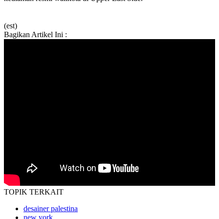
(est)
Bagikan Artikel Ini :
TOPIK
TERKAIT
desainer palestina
new york