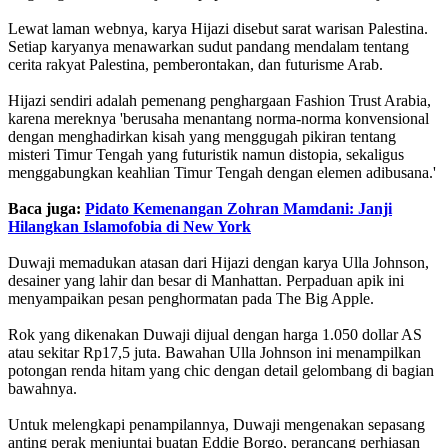
Lewat laman webnya, karya Hijazi disebut sarat warisan Palestina.
Setiap karyanya menawarkan sudut pandang mendalam tentang
cerita rakyat Palestina, pemberontakan, dan futurisme Arab.
Hijazi sendiri adalah pemenang penghargaan Fashion Trust Arabia,
karena mereknya 'berusaha menantang norma-norma konvensional
dengan menghadirkan kisah yang menggugah pikiran tentang
misteri Timur Tengah yang futuristik namun distopia, sekaligus
menggabungkan keahlian Timur Tengah dengan elemen adibusana.'
Baca juga:
Pidato Kemenangan Zohran Mamdani: Janji
Hilangkan Islamofobia di New York
Duwaji memadukan atasan dari Hijazi dengan karya Ulla Johnson,
desainer yang lahir dan besar di Manhattan. Perpaduan apik ini
menyampaikan pesan penghormatan pada The Big Apple.
Rok yang dikenakan Duwaji dijual dengan harga 1.050 dollar AS
atau sekitar Rp17,5 juta. Bawahan Ulla Johnson ini menampilkan
potongan renda hitam yang chic dengan detail gelombang di bagian
bawahnya.
Untuk melengkapi penampilannya, Duwaji mengenakan sepasang
anting perak menjuntai buatan Eddie Borgo, perancang perhiasan