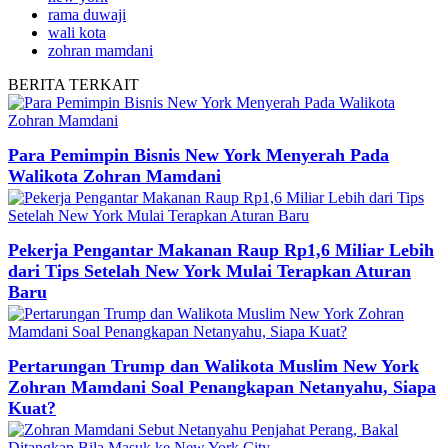
rama duwaji
wali kota
zohran mamdani
BERITA
TERKAIT
Para Pemimpin Bisnis New York Menyerah Pada
Walikota Zohran Mamdani
Pekerja Pengantar Makanan Raup Rp1,6 Miliar Lebih
dari Tips Setelah New York Mulai Terapkan Aturan
Baru
Pertarungan Trump dan Walikota Muslim New York
Zohran Mamdani Soal Penangkapan Netanyahu, Siapa
Kuat?