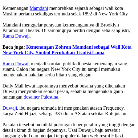
Kemenangan
Mamdani
menorehkan sejarah sebagai wali kota
Muslim pertama sekaligus termuda sejak 1892 di New York City.
Mamdani menggelar perayaan kemenangannya di Brooklyn
Paramount Theater. Di sampingnya berdiri dengan setia sang istri,
Rama Duwaji
.
Baca juga:
Kemenangan Zohran Mamdani sebagai Wali Kota
New York City, Simbol Perubahan Tradisi Lama
Rama Duwaji
menjadi sorotan publik di pesta kemenangan sang
suami. Calon ibu negara New York City itu tampil memukau
mengenakan pakaian serba hitam yang elegan.
Daily Mail lewat laporannya menyebut busana yang dikenakan
Duwaji menyiratkan sebuat pesan, sebab ia mengenakan gaun
rancangan
desainer Palestina
.
Duwaji
, ibu negara termuda ini mengenakan atasan Frequency,
karya Zeid Hijazi, seharga 385 dolar AS atau sekitar Rp6 jutaan.
Pakaian tersebut memiliki potongan leher perahu yang tinggi dengan
detail ukiran di bagian depannya. Usai Duwaji, baju tersebut
langsung viral dan menjadi terpopuler dalam web resmi Hijazi.