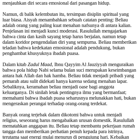
menjauhkan diri secara emosional dari pasangan hidup.
Namun, di balik kelembutan itu, tersimpan disiplin spiritual yang
luar biasa. Aisyah menambahkan sebuah catatan penting: Beliau
adalah orang yang paling kuat menahan nafsunya di antara kalian.
Penjelasan ini menjadi kunci moderasi. Rasulullah mengajarkan
bahwa cinta dan kasih sayang tetap harus berjalan, namun tetap
dalam koridor pengendalian diri yang sempurna. Beliau memberikan
teladan bahwa kedekatan emosional adalah pendukung, bukan
penghambat khusyuknya ibadah puasa.
Dalam kitab
Zadul Maad
, Ibnu Qayyim Al Jauziyyah menguraikan
bahwa pola hidup Nabi selama bulan suci merupakan keseimbangan
antara hak Allah dan hak hamba. Beliau tidak menjadi pribadi yang
pemarah atau sulit didekati hanya karena sedang menahan lapar.
Sebaliknya, keramahan beliau menjadi oase bagi anggota
keluarganya. Di sinilah letak pentingnya ilmu yang bermanfaat;
memahami bahwa ibadah puasa seharusnya melunakkan hati, bukan
mengeraskan perangai terhadap orang-orang terdekat.
Banyak orang terjebak dalam dikotomi bahwa untuk menjadi
religius, seseorang harus mengabaikan urusan domestik. Rasulullah
mematahkan anggapan itu. Beliau tetap membantu pekerjaan rumah
tangga dan memberikan perhatian penuh kepada para istrinya,
terutama saat energi mulai menurun di pengujung hari. Kebaikan