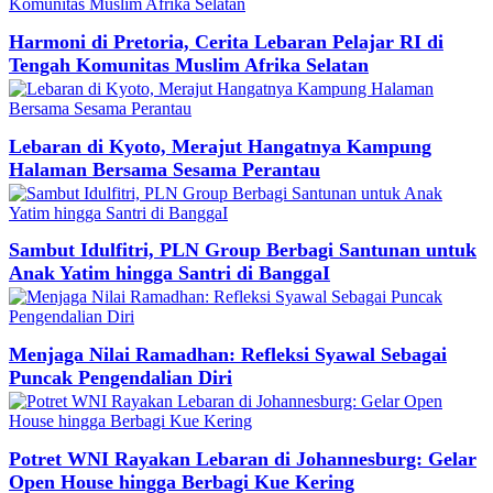
Harmoni di Pretoria, Cerita Lebaran Pelajar RI di
Tengah Komunitas Muslim Afrika Selatan
Lebaran di Kyoto, Merajut Hangatnya Kampung
Halaman Bersama Sesama Perantau
Sambut Idulfitri, PLN Group Berbagi Santunan untuk
Anak Yatim hingga Santri di BanggaI
Menjaga Nilai Ramadhan: Refleksi Syawal Sebagai
Puncak Pengendalian Diri
Potret WNI Rayakan Lebaran di Johannesburg: Gelar
Open House hingga Berbagi Kue Kering