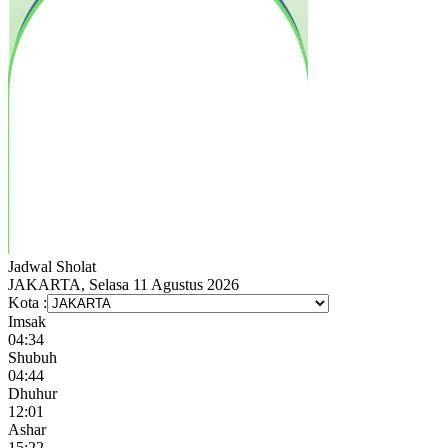
Jadwal
Sholat
JAKARTA, Selasa 11 Agustus 2026
Kota :
Imsak
04:34
Shubuh
04:44
Dhuhur
12:01
Ashar
15:22