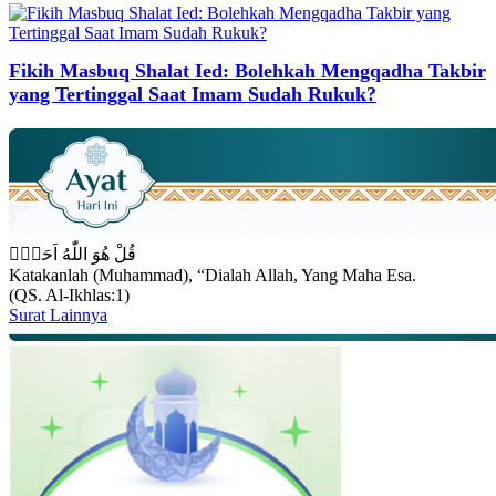
Fikih Masbuq Shalat Ied: Bolehkah Mengqadha Takbir
yang Tertinggal Saat Imam Sudah Rukuk?
قُلْ هُوَ اللّٰهُ اَحَدٌۚ
Katakanlah (Muhammad), “Dialah Allah, Yang Maha Esa.
(QS. Al-Ikhlas:1)
Surat Lainnya