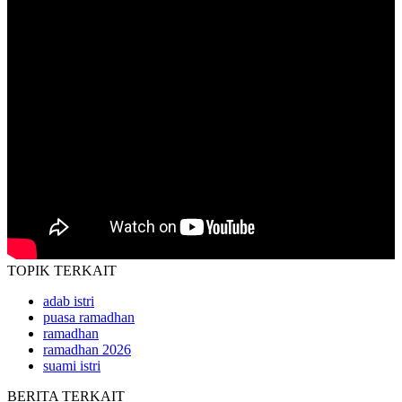
TOPIK
TERKAIT
adab istri
puasa ramadhan
ramadhan
ramadhan 2026
suami istri
BERITA
TERKAIT