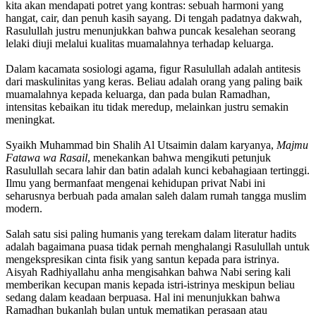
kita akan mendapati potret yang kontras: sebuah harmoni yang
hangat, cair, dan penuh kasih sayang. Di tengah padatnya dakwah,
Rasulullah justru menunjukkan bahwa puncak kesalehan seorang
lelaki diuji melalui kualitas muamalahnya terhadap keluarga.
Dalam kacamata sosiologi agama, figur Rasulullah adalah antitesis
dari maskulinitas yang keras. Beliau adalah orang yang paling baik
muamalahnya kepada keluarga, dan pada bulan Ramadhan,
intensitas kebaikan itu tidak meredup, melainkan justru semakin
meningkat.
Syaikh Muhammad bin Shalih Al Utsaimin dalam karyanya,
Majmu
Fatawa wa Rasail
, menekankan bahwa mengikuti petunjuk
Rasulullah secara lahir dan batin adalah kunci kebahagiaan tertinggi.
Ilmu yang bermanfaat mengenai kehidupan privat Nabi ini
seharusnya berbuah pada amalan saleh dalam rumah tangga muslim
modern.
Salah satu sisi paling humanis yang terekam dalam literatur hadits
adalah bagaimana puasa tidak pernah menghalangi Rasulullah untuk
mengekspresikan cinta fisik yang santun kepada para istrinya.
Aisyah Radhiyallahu anha mengisahkan bahwa Nabi sering kali
memberikan kecupan manis kepada istri-istrinya meskipun beliau
sedang dalam keadaan berpuasa. Hal ini menunjukkan bahwa
Ramadhan bukanlah bulan untuk mematikan perasaan atau