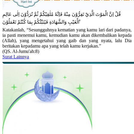
قُلْ اِنَّ الْمَوْتَ الَّذِيْ تَفِرُّوْنَ مِنْهُ فَاِنَّهٗ مُلٰقِيْكُمْ ثُمَّ تُرَدُّوْنَ اِلٰى عَالِمِ
الْغَيْبِ وَالشَّهَادَةِ فَيُنَبِّئُكُمْ بِمَا كُنْتُمْ تَعْمَلُوْنَ ࣖ
Katakanlah, “Sesungguhnya kematian yang kamu lari dari padanya,
ia pasti menemui kamu, kemudian kamu akan dikembalikan kepada
(Allah), yang mengetahui yang gaib dan yang nyata, lalu Dia
beritakan kepadamu apa yang telah kamu kerjakan.”
(QS. Al-Jumu'ah:8)
Surat Lainnya