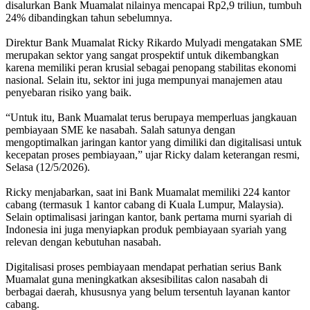
disalurkan Bank Muamalat nilainya mencapai Rp2,9 triliun, tumbuh
24% dibandingkan tahun sebelumnya.
Direktur Bank Muamalat Ricky Rikardo Mulyadi mengatakan SME
merupakan sektor yang sangat prospektif untuk dikembangkan
karena memiliki peran krusial sebagai penopang stabilitas ekonomi
nasional
.
Selain itu, sektor ini juga mempunyai manajemen atau
penyebaran risiko yang baik.
“Untuk itu, Bank Muamalat terus berupaya memperluas jangkauan
pembiayaan SME ke nasabah. Salah satunya dengan
mengoptimalkan jaringan kantor yang dimiliki dan digitalisasi untuk
kecepatan proses pembiayaan,” ujar Ricky dalam keterangan resmi,
Selasa (12/5/2026).
Ricky menjabarkan, saat ini Bank Muamalat memiliki 224 kantor
cabang (termasuk 1 kantor cabang di Kuala Lumpur, Malaysia).
Selain optimalisasi jaringan kantor, bank pertama murni syariah di
Indonesia ini juga menyiapkan produk pembiayaan syariah yang
relevan dengan kebutuhan nasabah.
Digitalisasi proses pembiayaan mendapat perhatian serius Bank
Muamalat guna meningkatkan aksesibilitas calon nasabah di
berbagai daerah, khususnya yang belum tersentuh layanan kantor
cabang.