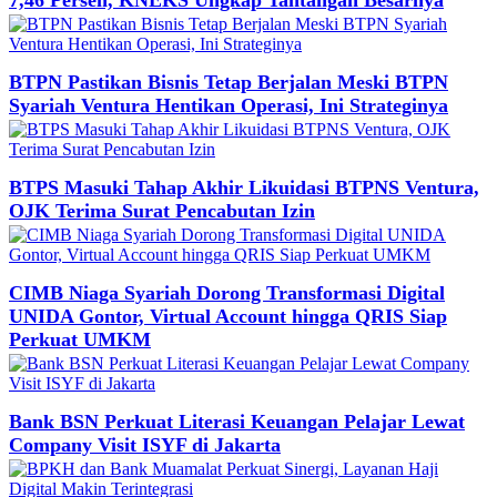
BTPN Pastikan Bisnis Tetap Berjalan Meski BTPN
Syariah Ventura Hentikan Operasi, Ini Strateginya
BTPS Masuki Tahap Akhir Likuidasi BTPNS Ventura,
OJK Terima Surat Pencabutan Izin
CIMB Niaga Syariah Dorong Transformasi Digital
UNIDA Gontor, Virtual Account hingga QRIS Siap
Perkuat UMKM
Bank BSN Perkuat Literasi Keuangan Pelajar Lewat
Company Visit ISYF di Jakarta