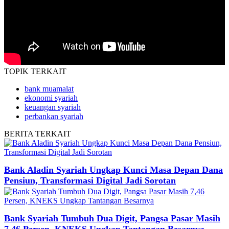
TOPIK
TERKAIT
bank muamalat
ekonomi syariah
keuangan syariah
perbankan syariah
BERITA
TERKAIT
Bank Aladin Syariah Ungkap Kunci Masa Depan Dana
Pensiun, Transformasi Digital Jadi Sorotan
Bank Syariah Tumbuh Dua Digit, Pangsa Pasar Masih
7,46 Persen, KNEKS Ungkap Tantangan Besarnya