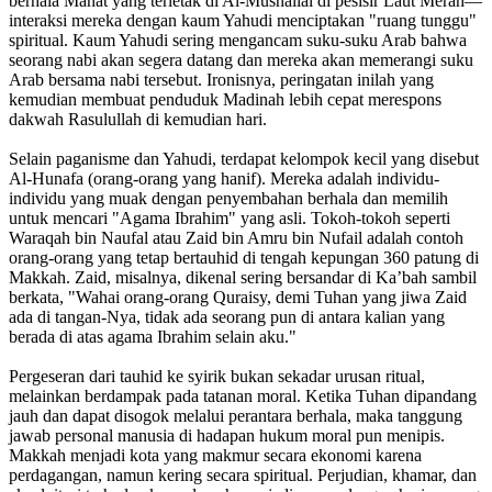
berhala Manat yang terletak di Al-Mushallal di pesisir Laut Merah—
interaksi mereka dengan kaum Yahudi menciptakan "ruang tunggu"
spiritual. Kaum Yahudi sering mengancam suku-suku Arab bahwa
seorang nabi akan segera datang dan mereka akan memerangi suku
Arab bersama nabi tersebut. Ironisnya, peringatan inilah yang
kemudian membuat penduduk Madinah lebih cepat merespons
dakwah Rasulullah di kemudian hari.
Selain paganisme dan Yahudi, terdapat kelompok kecil yang disebut
Al-Hunafa (orang-orang yang hanif). Mereka adalah individu-
individu yang muak dengan penyembahan berhala dan memilih
untuk mencari "Agama Ibrahim" yang asli. Tokoh-tokoh seperti
Waraqah bin Naufal atau Zaid bin Amru bin Nufail adalah contoh
orang-orang yang tetap bertauhid di tengah kepungan 360 patung di
Makkah. Zaid, misalnya, dikenal sering bersandar di Ka’bah sambil
berkata, "Wahai orang-orang Quraisy, demi Tuhan yang jiwa Zaid
ada di tangan-Nya, tidak ada seorang pun di antara kalian yang
berada di atas agama Ibrahim selain aku."
Pergeseran dari tauhid ke syirik bukan sekadar urusan ritual,
melainkan berdampak pada tatanan moral. Ketika Tuhan dipandang
jauh dan dapat disogok melalui perantara berhala, maka tanggung
jawab personal manusia di hadapan hukum moral pun menipis.
Makkah menjadi kota yang makmur secara ekonomi karena
perdagangan, namun kering secara spiritual. Perjudian, khamar, dan