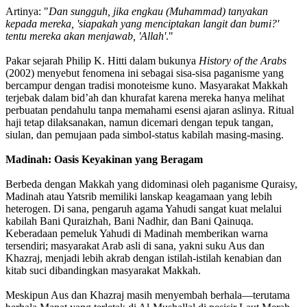
Artinya: "
Dan sungguh, jika engkau (Muhammad) tanyakan
kepada mereka, 'siapakah yang menciptakan langit dan bumi?'
tentu mereka akan menjawab, 'Allah'
."
Pakar sejarah Philip K. Hitti dalam bukunya
History of the Arabs
(2002) menyebut fenomena ini sebagai sisa-sisa paganisme yang
bercampur dengan tradisi monoteisme kuno. Masyarakat Makkah
terjebak dalam bid’ah dan khurafat karena mereka hanya melihat
perbuatan pendahulu tanpa memahami esensi ajaran aslinya. Ritual
haji tetap dilaksanakan, namun dicemari dengan tepuk tangan,
siulan, dan pemujaan pada simbol-status kabilah masing-masing.
Madinah: Oasis Keyakinan yang Beragam
Berbeda dengan Makkah yang didominasi oleh paganisme Quraisy,
Madinah atau Yatsrib memiliki lanskap keagamaan yang lebih
heterogen. Di sana, pengaruh agama Yahudi sangat kuat melalui
kabilah Bani Quraizhah, Bani Nadhir, dan Bani Qainuqa.
Keberadaan pemeluk Yahudi di Madinah memberikan warna
tersendiri; masyarakat Arab asli di sana, yakni suku Aus dan
Khazraj, menjadi lebih akrab dengan istilah-istilah kenabian dan
kitab suci dibandingkan masyarakat Makkah.
Meskipun Aus dan Khazraj masih menyembah berhala—terutama