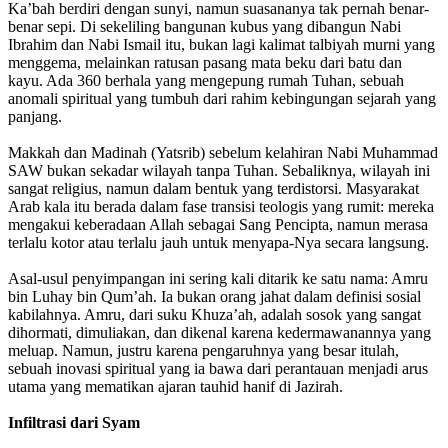
Ka’bah berdiri dengan sunyi, namun suasananya tak pernah benar-
benar sepi. Di sekeliling bangunan kubus yang dibangun Nabi
Ibrahim dan Nabi Ismail itu, bukan lagi kalimat talbiyah murni yang
menggema, melainkan ratusan pasang mata beku dari batu dan
kayu. Ada 360 berhala yang mengepung rumah Tuhan, sebuah
anomali spiritual yang tumbuh dari rahim kebingungan sejarah yang
panjang.
Makkah dan Madinah (Yatsrib) sebelum kelahiran Nabi Muhammad
SAW bukan sekadar wilayah tanpa Tuhan. Sebaliknya, wilayah ini
sangat religius, namun dalam bentuk yang terdistorsi. Masyarakat
Arab kala itu berada dalam fase transisi teologis yang rumit: mereka
mengakui keberadaan Allah sebagai Sang Pencipta, namun merasa
terlalu kotor atau terlalu jauh untuk menyapa-Nya secara langsung.
Asal-usul penyimpangan ini sering kali ditarik ke satu nama: Amru
bin Luhay bin Qum’ah. Ia bukan orang jahat dalam definisi sosial
kabilahnya. Amru, dari suku Khuza’ah, adalah sosok yang sangat
dihormati, dimuliakan, dan dikenal karena kedermawanannya yang
meluap. Namun, justru karena pengaruhnya yang besar itulah,
sebuah inovasi spiritual yang ia bawa dari perantauan menjadi arus
utama yang mematikan ajaran tauhid hanif di Jazirah.
Infiltrasi dari Syam