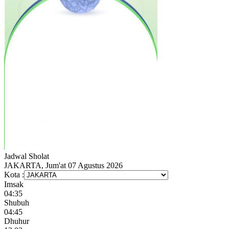
Jadwal
Sholat
JAKARTA, Jum'at 07 Agustus 2026
Kota :
Imsak
04:35
Shubuh
04:45
Dhuhur