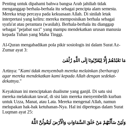
Penting untuk dipahami bahwa bangsa Arab jahiliah tidak
menganggap berhala-berhala itu sebagai pencipta alam semesta.
Mereka tetap percaya pada kekuasaan Allah. Di sinilah letak
interpretasi yang keliru: mereka memposisikan berhala sebagai
syafa'at atau perantara (wasilah). Berhala-berhala itu dianggap
sebagai "pejabat suci" yang mampu mendekatkan urusan manusia
kepada Tuhan yang Maha Tinggi.
Al-Quran mengabadikan pola pikir sosiologis ini dalam Surat Az-
Zumar ayat 3:
مَا نَعْبُدُهُمْ إِلَّا لِيُقَرِّبُونَا إِلَى اللَّهِ زُلْفَىٰ
Artinya: "
Kami tidak menyembah mereka melainkan (berharap)
agar mereka mendekatkan kami kepada Allah dengan sedekat-
dekatnya
."
Keyakinan ini menciptakan dualisme yang ganjil. Di satu sisi
mereka melakukan tawaf, di sisi lain mereka menyembelih kurban
untuk Uzza, Manat, atau Lata. Mereka mengenal Allah, namun
melupakan hak-hak ketuhanan-Nya. Hal ini dipertegas dalam Surat
Luqman ayat 25:
وَلَئِنْ سَأَلْتَهُمْ مَنْ خَلَقَ السَّمَاوَاتِ وَالْأَرْضَ لَيَقُولُنَّ اللَّهُ