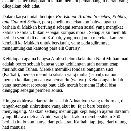
eksploitasi terhadap kaum lemah menjadi pemandangan harian yang
dilegalkan oleh adat.
Dalam karya ilmiah bertajuk
Pre-Islamic Arabia: Societies, Politics,
and Cultural Setting
, para peneliti menekankan bahwa agama
berhala di Makkah berfungsi sebagai semen sosial yang mengikat
kabilah-kabilah, bukan sebagai kompas moral. Setiap suku memiliki
berhala sendiri di dalam Ka’bah, yang menjamin mereka akan terus
kembali ke Makkah untuk berziarah, yang pada gilirannya
menguntungkan kantong para elit Quraisy.
Kehidupan agama bangsa Arab sebelum kelahiran Nabi Muhammad
adalah potret sebuah bangsa yang kehilangan arah namun tetap
merindukan Tuhan. Mereka memiliki fondasi bangunan suci
(Ka’bah), mereka memiliki silsilah yang mulia (Ismail), namun
mereka kehilangan cahaya pemandu (wahyu). Kekosongan inilah
yang membuat sepotong batu akik merah bernama Hubal bisa
dianggap sebagai pemberi solusi.
Hingga akhirnya, dari rahim silsilah Adnaniyun yang terhormat, di
tengah-tengah sinkretisme yang akut itu, fajar baru bersiap
menyingsing. Makkah sedang menunggu kepulangan ajaran Ibrahim
yang dibawa oleh al-Amin, yang kelak akan membersihkan 360
berhala itu bukan hanya dari pelataran Ka’bah, tapi juga dari relung
hati manusia.