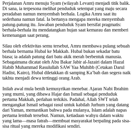
Perjalanan Amru menuju Syam (wilayah Levant) menjadi titik balik.
Di sana, ia terpesona melihat penduduk setempat yang maju secara
peradaban namun menyembah berhala. Logika Amru saat itu
sederhana namun fatal. Ia bertanya mengapa mereka menyembah
patung-patung itu. Jawaban penduduk Syam bersifat pragmatis:
berhala-berhala itu mendatangkan hujan saat kemarau dan memberi
kemenangan saat perang.
Silau oleh efektivitas semu tersebut, Amru membawa pulang sebuah
berhala bernama Hubal ke Makkah. Hubal bukan sekadar batu
biasa; ia adalah patung dari batu akik merah berbentuk manusia.
Sebagaimana dicatat oleh Abu Bakar Jabir al-Jazairi dalam Hazal
Habib Muhammad Rasulullah SAW Yaa Muhibb (Cetakan Darul
Hadist, Kairo), Hubal diletakkan di samping Ka’bah dan segera naik
takhta menjadi dewa tertinggi orang Arab.
Inilah awal mula benih kemusyrikan menebar. Ajaran Nabi Ibrahim
yang murni, yang dibawa Hajar dan Ismail sebagai penduduk
pertama Makkah, perlahan terkikis. Padahal, Allah SWT telah
mengangkat Ismail sebagai rasul untuk kabilah Jurhum yang datang
dari Yaman, memastikan bahwa pada mulanya, Islam adalah napas
pertama lembah tersebut. Namun, ketiadaan wahyu dalam waktu
yang lama—masa fatrah—membuat masyarakat berpaling pada sisa-
sisa ritual yang mereka modifikasi sendiri.