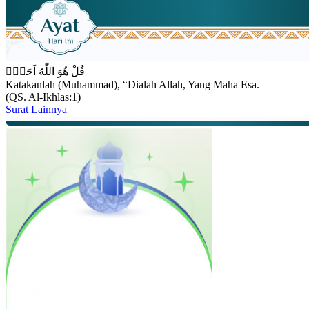
قُلْ هُوَ اللّٰهُ اَحَدٌۚ
Katakanlah (Muhammad), “Dialah Allah, Yang Maha Esa.
(QS. Al-Ikhlas:1)
Surat Lainnya