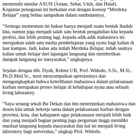
memenuhi standar ASUH (Aman, Sehat, Utuh, dan Halal).
Kegiatan penugasan ini berkaitan erat dengan konsep “Merdeka
Belajar” yang beliau sampaikan dalam sambutannya.
“Semoga momentum ini bukan hanya menjadi suatu bentuk ibadah
kita, namun juga menjadi salah satu bentuk pengabdian kita kepada
profesi, dan lebih penting lagi, kepada adik-adik mahasiswa ini
merupakan salah satu media pembelajaran yang nyata bagi kalian di
luar kampus. Jadi, kalau ada istilah Merdeka Belajar, inilah saatnya
kalian untuk belajar dari lapangan langsung dan memberikan
dampak langsung ke masyarakat,” ungkapnya.
Sejalan dengan drh. Dyah, Rektor UB, Prof. Widodo, S.Si., M.Si.,
Ph.D.Med.Sc., turut menyampaikan apresiasinya dan
mengungkapkan bahwa keterlibatan mahasiswa dalam pelaksanaan
kurban merupakan proses belajar di kehidupan nyata atau sebuah
living laboratory.
“Saya senang sekali Bu Dekan dan tim menerjunkan mahasiswa dan
dosen kita untuk bekerja sama dalam pelaksanaan kurban dengan
provinsi, kota, dan kabupaten agar pelaksanaan menjadi lebih baik
dan yang menjadi bagian penting juga perguruan tinggi memiliki
manfaat langsung kepada masyarakat dan hal ini menjadi living
laboratory bagi universitas,” ungkap Prof. Widodo.