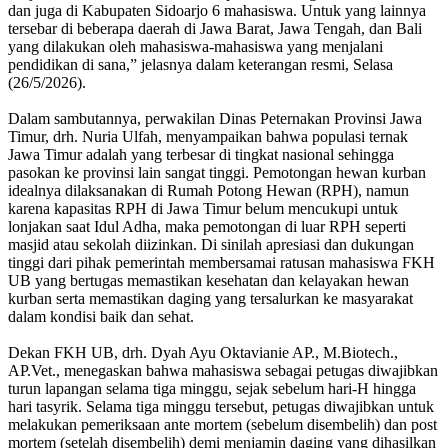
dan juga di Kabupaten Sidoarjo 6 mahasiswa. Untuk yang lainnya
tersebar di beberapa daerah di Jawa Barat, Jawa Tengah, dan Bali
yang dilakukan oleh mahasiswa-mahasiswa yang menjalani
pendidikan di sana,” jelasnya dalam keterangan resmi, Selasa
(26/5/2026).
Dalam sambutannya, perwakilan Dinas Peternakan Provinsi Jawa
Timur, drh. Nuria Ulfah, menyampaikan bahwa populasi ternak
Jawa Timur adalah yang terbesar di tingkat nasional sehingga
pasokan ke provinsi lain sangat tinggi. Pemotongan hewan kurban
idealnya dilaksanakan di Rumah Potong Hewan (RPH), namun
karena kapasitas RPH di Jawa Timur belum mencukupi untuk
lonjakan saat Idul Adha, maka pemotongan di luar RPH seperti
masjid atau sekolah diizinkan. Di sinilah apresiasi dan dukungan
tinggi dari pihak pemerintah membersamai ratusan mahasiswa FKH
UB yang bertugas memastikan kesehatan dan kelayakan hewan
kurban serta memastikan daging yang tersalurkan ke masyarakat
dalam kondisi baik dan sehat.
Dekan FKH UB, drh. Dyah Ayu Oktavianie AP., M.Biotech.,
AP.Vet., menegaskan bahwa mahasiswa sebagai petugas diwajibkan
turun lapangan selama tiga minggu, sejak sebelum hari-H hingga
hari tasyrik. Selama tiga minggu tersebut, petugas diwajibkan untuk
melakukan pemeriksaan ante mortem (sebelum disembelih) dan post
mortem (setelah disembelih) demi menjamin daging yang dihasilkan