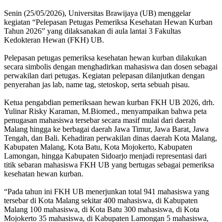
Senin (25/05/2026), Universitas Brawijaya (UB) menggelar
kegiatan “Pelepasan Petugas Pemeriksa Kesehatan Hewan Kurban
Tahun 2026” yang dilaksanakan di aula lantai 3 Fakultas
Kedokteran Hewan (FKH) UB.
Pelepasan petugas pemeriksa kesehatan hewan kurban dilakukan
secara simbolis dengan menghadirkan mahasiswa dan dosen sebagai
perwakilan dari petugas. Kegiatan pelepasan dilanjutkan dengan
penyerahan jas lab, name tag, stetoskop, serta sebuah pisau.
Ketua pengabdian pemeriksaan hewan kurban FKH UB 2026, drh.
Yulinar Risky Karaman, M.Biomed., menyampaikan bahwa peta
penugasan mahasiswa tersebar secara masif mulai dari daerah
Malang hingga ke berbagai daerah Jawa Timur, Jawa Barat, Jawa
Tengah, dan Bali. Kehadiran perwakilan dinas daerah Kota Malang,
Kabupaten Malang, Kota Batu, Kota Mojokerto, Kabupaten
Lamongan, hingga Kabupaten Sidoarjo menjadi representasi dari
titik sebaran mahasiswa FKH UB yang bertugas sebagai pemeriksa
kesehatan hewan kurban.
“Pada tahun ini FKH UB menerjunkan total 941 mahasiswa yang
tersebar di Kota Malang sekitar 400 mahasiswa, di Kabupaten
Malang 100 mahasiswa, di Kota Batu 300 mahasiswa, di Kota
Mojokerto 35 mahasiswa, di Kabupaten Lamongan 5 mahasiswa,