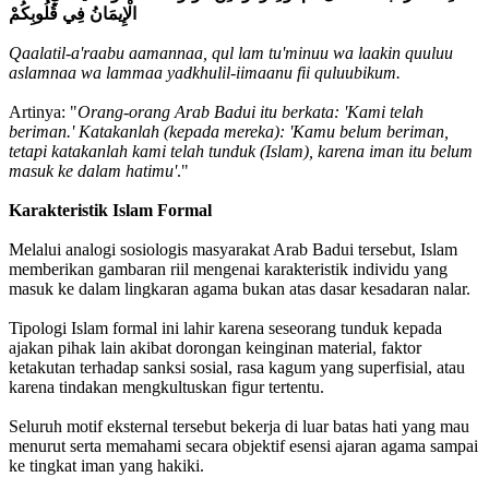
الْإِيمَانُ فِي قُلُوبِكُمْ
Qaalatil-a'raabu aamannaa, qul lam tu'minuu wa laakin quuluu
aslamnaa wa lammaa yadkhulil-iimaanu fii quluubikum.
Artinya: "
Orang-orang Arab Badui itu berkata: 'Kami telah
beriman.' Katakanlah (kepada mereka): 'Kamu belum beriman,
tetapi katakanlah kami telah tunduk (Islam), karena iman itu belum
masuk ke dalam hatimu'
."
Karakteristik Islam Formal
Melalui analogi sosiologis masyarakat Arab Badui tersebut, Islam
memberikan gambaran riil mengenai karakteristik individu yang
masuk ke dalam lingkaran agama bukan atas dasar kesadaran nalar.
Tipologi Islam formal ini lahir karena seseorang tunduk kepada
ajakan pihak lain akibat dorongan keinginan material, faktor
ketakutan terhadap sanksi sosial, rasa kagum yang superfisial, atau
karena tindakan mengkultuskan figur tertentu.
Seluruh motif eksternal tersebut bekerja di luar batas hati yang mau
menurut serta memahami secara objektif esensi ajaran agama sampai
ke tingkat iman yang hakiki.