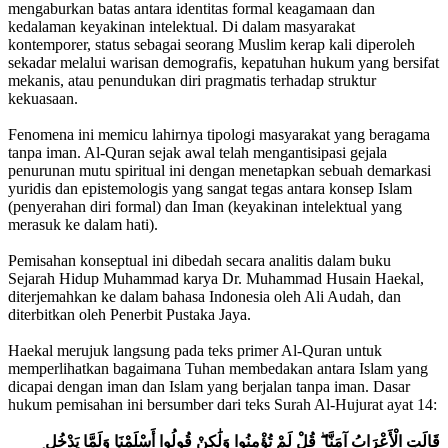
mengaburkan batas antara identitas formal keagamaan dan
kedalaman keyakinan intelektual. Di dalam masyarakat
kontemporer, status sebagai seorang Muslim kerap kali diperoleh
sekadar melalui warisan demografis, kepatuhan hukum yang bersifat
mekanis, atau penundukan diri pragmatis terhadap struktur
kekuasaan.
Fenomena ini memicu lahirnya tipologi masyarakat yang beragama
tanpa iman. Al-Quran sejak awal telah mengantisipasi gejala
penurunan mutu spiritual ini dengan menetapkan sebuah demarkasi
yuridis dan epistemologis yang sangat tegas antara konsep Islam
(penyerahan diri formal) dan Iman (keyakinan intelektual yang
merasuk ke dalam hati).
Pemisahan konseptual ini dibedah secara analitis dalam buku
Sejarah Hidup Muhammad karya Dr. Muhammad Husain Haekal,
diterjemahkan ke dalam bahasa Indonesia oleh Ali Audah, dan
diterbitkan oleh Penerbit Pustaka Jaya.
Haekal merujuk langsung pada teks primer Al-Quran untuk
memperlihatkan bagaimana Tuhan membedakan antara Islam yang
dicapai dengan iman dan Islam yang berjalan tanpa iman. Dasar
hukum pemisahan ini bersumber dari teks Surah Al-Hujurat ayat 14:
قَالَتِ الْأَعْرَابُ آمَنَّا ۖ قُلْ لَمْ تُؤْمِنُوا وَلَٰكِنْ قُولُوا أَسْلَمْنَا وَلَمَّا يَدْخُلِ