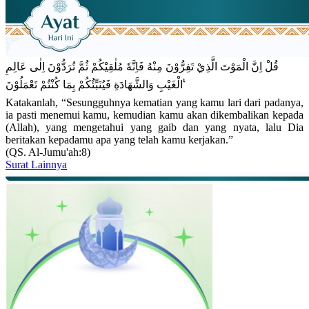
قُلْ اِنَّ الْمَوْتَ الَّذِيْ تَفِرُّوْنَ مِنْهُ فَاِنَّهٗ مُلٰقِيْكُمْ ثُمَّ تُرَدُّوْنَ اِلٰى عَالِمِ
الْغَيْبِ وَالشَّهَادَةِ فَيُنَبِّئُكُمْ بِمَا كُنْتُمْ تَعْمَلُوْنَ ࣖ
Katakanlah, “Sesungguhnya kematian yang kamu lari dari padanya,
ia pasti menemui kamu, kemudian kamu akan dikembalikan kepada
(Allah), yang mengetahui yang gaib dan yang nyata, lalu Dia
beritakan kepadamu apa yang telah kamu kerjakan.”
(QS. Al-Jumu'ah:8)
Surat Lainnya