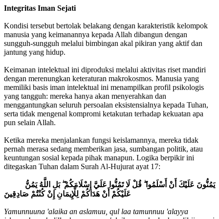
Integritas Iman Sejati
Kondisi tersebut bertolak belakang dengan karakteristik kelompok
manusia yang keimanannya kepada Allah dibangun dengan
sungguh-sungguh melalui bimbingan akal pikiran yang aktif dan
jantung yang hidup.
Keimanan intelektual ini diproduksi melalui aktivitas riset mandiri
dengan merenungkan keteraturan makrokosmos. Manusia yang
memiliki basis iman intelektual ini menampilkan profil psikologis
yang tangguh: mereka hanya akan menyerahkan dan
menggantungkan seluruh persoalan eksistensialnya kepada Tuhan,
serta tidak mengenal kompromi ketakutan terhadap kekuatan apa
pun selain Allah.
Ketika mereka menjalankan fungsi keislamannya, mereka tidak
pernah merasa sedang memberikan jasa, sumbangan politik, atau
keuntungan sosial kepada pihak manapun. Logika berpikir ini
ditegaskan Tuhan dalam Surah Al-Hujurat ayat 17:
يَمُنُّونَ عَلَيْكَ أَنْ أَسْلَمُوا ۖ قُلْ لَا تَمُنُّوا عَلَيَّ إِسْلَامَكُمْ ۖ بَلِ اللَّهُ يَمُنُّ
عَلَيْكُمْ أَنْ هَدَاكُمْ لِلْإِيمَانِ إِنْ كُنْتُمْ صَادِقِينَ
Yamunnuuna 'alaika an aslamuu, qul laa tamunnuu 'alayya