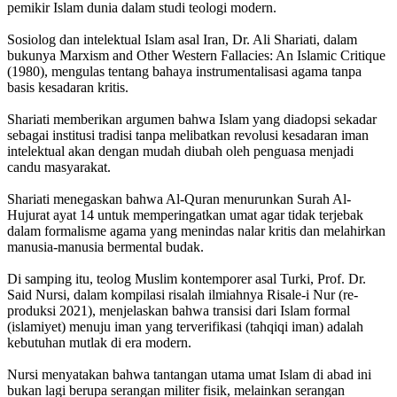
pemikir Islam dunia dalam studi teologi modern.
Sosiolog dan intelektual Islam asal Iran, Dr. Ali Shariati, dalam
bukunya Marxism and Other Western Fallacies: An Islamic Critique
(1980), mengulas tentang bahaya instrumentalisasi agama tanpa
basis kesadaran kritis.
Shariati memberikan argumen bahwa Islam yang diadopsi sekadar
sebagai institusi tradisi tanpa melibatkan revolusi kesadaran iman
intelektual akan dengan mudah diubah oleh penguasa menjadi
candu masyarakat.
Shariati menegaskan bahwa Al-Quran menurunkan Surah Al-
Hujurat ayat 14 untuk memperingatkan umat agar tidak terjebak
dalam formalisme agama yang menindas nalar kritis dan melahirkan
manusia-manusia bermental budak.
Di samping itu, teolog Muslim kontemporer asal Turki, Prof. Dr.
Said Nursi, dalam kompilasi risalah ilmiahnya Risale-i Nur (re-
produksi 2021), menjelaskan bahwa transisi dari Islam formal
(islamiyet) menuju iman yang terverifikasi (tahqiqi iman) adalah
kebutuhan mutlak di era modern.
Nursi menyatakan bahwa tantangan utama umat Islam di abad ini
bukan lagi berupa serangan militer fisik, melainkan serangan