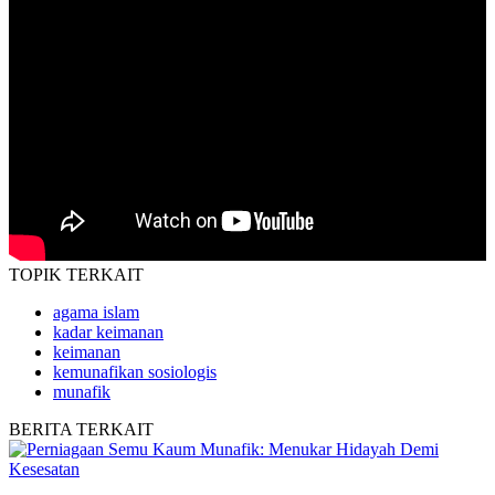
TOPIK
TERKAIT
agama islam
kadar keimanan
keimanan
kemunafikan sosiologis
munafik
BERITA
TERKAIT