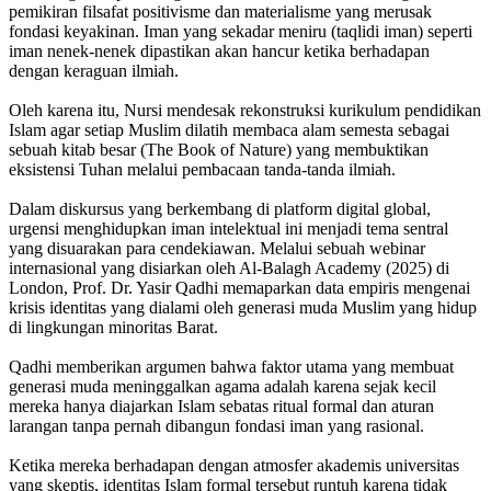
pemikiran filsafat positivisme dan materialisme yang merusak
fondasi keyakinan. Iman yang sekadar meniru (taqlidi iman) seperti
iman nenek-nenek dipastikan akan hancur ketika berhadapan
dengan keraguan ilmiah.
Oleh karena itu, Nursi mendesak rekonstruksi kurikulum pendidikan
Islam agar setiap Muslim dilatih membaca alam semesta sebagai
sebuah kitab besar (The Book of Nature) yang membuktikan
eksistensi Tuhan melalui pembacaan tanda-tanda ilmiah.
Dalam diskursus yang berkembang di platform digital global,
urgensi menghidupkan iman intelektual ini menjadi tema sentral
yang disuarakan para cendekiawan. Melalui sebuah webinar
internasional yang disiarkan oleh Al-Balagh Academy (2025) di
London, Prof. Dr. Yasir Qadhi memaparkan data empiris mengenai
krisis identitas yang dialami oleh generasi muda Muslim yang hidup
di lingkungan minoritas Barat.
Qadhi memberikan argumen bahwa faktor utama yang membuat
generasi muda meninggalkan agama adalah karena sejak kecil
mereka hanya diajarkan Islam sebatas ritual formal dan aturan
larangan tanpa pernah dibangun fondasi iman yang rasional.
Ketika mereka berhadapan dengan atmosfer akademis universitas
yang skeptis, identitas Islam formal tersebut runtuh karena tidak