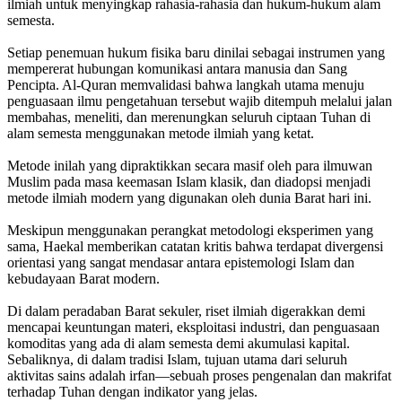
ilmiah untuk menyingkap rahasia-rahasia dan hukum-hukum alam
semesta.
Setiap penemuan hukum fisika baru dinilai sebagai instrumen yang
mempererat hubungan komunikasi antara manusia dan Sang
Pencipta. Al-Quran memvalidasi bahwa langkah utama menuju
penguasaan ilmu pengetahuan tersebut wajib ditempuh melalui jalan
membahas, meneliti, dan merenungkan seluruh ciptaan Tuhan di
alam semesta menggunakan metode ilmiah yang ketat.
Metode inilah yang dipraktikkan secara masif oleh para ilmuwan
Muslim pada masa keemasan Islam klasik, dan diadopsi menjadi
metode ilmiah modern yang digunakan oleh dunia Barat hari ini.
Meskipun menggunakan perangkat metodologi eksperimen yang
sama, Haekal memberikan catatan kritis bahwa terdapat divergensi
orientasi yang sangat mendasar antara epistemologi Islam dan
kebudayaan Barat modern.
Di dalam peradaban Barat sekuler, riset ilmiah digerakkan demi
mencapai keuntungan materi, eksploitasi industri, dan penguasaan
komoditas yang ada di alam semesta demi akumulasi kapital.
Sebaliknya, di dalam tradisi Islam, tujuan utama dari seluruh
aktivitas sains adalah irfan—sebuah proses pengenalan dan makrifat
terhadap Tuhan dengan indikator yang jelas.