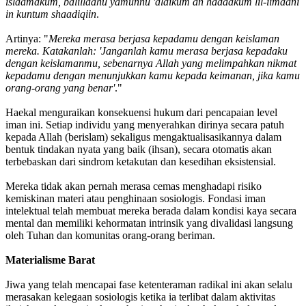
islaamakum, balillaahu yamunnu 'alaikum an hadaakum lil-iimaani
in kuntum shaadiqiin
.
Artinya: "
Mereka merasa berjasa kepadamu dengan keislaman
mereka. Katakanlah: 'Janganlah kamu merasa berjasa kepadaku
dengan keislamanmu, sebenarnya Allah yang melimpahkan nikmat
kepadamu dengan menunjukkan kamu kepada keimanan, jika kamu
orang-orang yang benar'
."
Haekal menguraikan konsekuensi hukum dari pencapaian level
iman ini. Setiap individu yang menyerahkan dirinya secara patuh
kepada Allah (berislam) sekaligus mengaktualisasikannya dalam
bentuk tindakan nyata yang baik (ihsan), secara otomatis akan
terbebaskan dari sindrom ketakutan dan kesedihan eksistensial.
Mereka tidak akan pernah merasa cemas menghadapi risiko
kemiskinan materi atau penghinaan sosiologis. Fondasi iman
intelektual telah membuat mereka berada dalam kondisi kaya secara
mental dan memiliki kehormatan intrinsik yang divalidasi langsung
oleh Tuhan dan komunitas orang-orang beriman.
Materialisme Barat
Jiwa yang telah mencapai fase ketenteraman radikal ini akan selalu
merasakan kelegaan sosiologis ketika ia terlibat dalam aktivitas