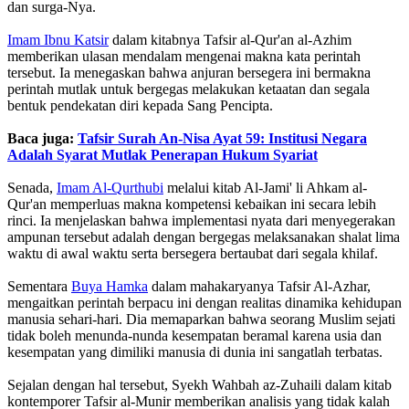
dan surga-Nya.
Imam Ibnu Katsir
dalam kitabnya Tafsir al-Qur'an al-Azhim
memberikan ulasan mendalam mengenai makna kata perintah
tersebut. Ia menegaskan bahwa anjuran bersegera ini bermakna
perintah mutlak untuk bergegas melakukan ketaatan dan segala
bentuk pendekatan diri kepada Sang Pencipta.
Baca juga:
Tafsir Surah An-Nisa Ayat 59: Institusi Negara
Adalah Syarat Mutlak Penerapan Hukum Syariat
‎Senada,
Imam Al-Qurthubi
melalui kitab Al-Jami' li Ahkam al-
Qur'an memperluas makna kompetensi kebaikan ini secara lebih
rinci. Ia menjelaskan bahwa implementasi nyata dari menyegerakan
ampunan tersebut adalah dengan bergegas melaksanakan shalat lima
waktu di awal waktu serta bersegera bertaubat dari segala khilaf.
‎Sementara
Buya Hamka
dalam mahakaryanya Tafsir Al-Azhar,
mengaitkan perintah berpacu ini dengan realitas dinamika kehidupan
manusia sehari-hari. Dia memaparkan bahwa seorang Muslim sejati
tidak boleh menunda-nunda kesempatan beramal karena usia dan
kesempatan yang dimiliki manusia di dunia ini sangatlah terbatas.
‎Sejalan dengan hal tersebut, Syekh Wahbah az-Zuhaili dalam kitab
kontemporer Tafsir al-Munir memberikan analisis yang tidak kalah