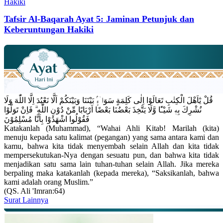
Tafsir Al-Baqarah Ayat 5: Jaminan Petunjuk dan
Keberuntungan Hakiki
قُلْ يٰٓاَهْلَ الْكِتٰبِ تَعَالَوْا اِلٰى كَلِمَةٍ سَوَاۤءٍۢ بَيْنَنَا وَبَيْنَكُمْ اَلَّا نَعْبُدَ اِلَّا اللّٰهَ وَلَا
نُشْرِكَ بِهٖ شَيْـًٔا وَّلَا يَتَّخِذَ بَعْضُنَا بَعْضًا اَرْبَابًا مِّنْ دُوْنِ اللّٰهِ ۗ فَاِنْ تَوَلَّوْا
فَقُوْلُوا اشْهَدُوْا بِاَنَّا مُسْلِمُوْنَ
Katakanlah (Muhammad), “Wahai Ahli Kitab! Marilah (kita)
menuju kepada satu kalimat (pegangan) yang sama antara kami dan
kamu, bahwa kita tidak menyembah selain Allah dan kita tidak
mempersekutukan-Nya dengan sesuatu pun, dan bahwa kita tidak
menjadikan satu sama lain tuhan-tuhan selain Allah. Jika mereka
berpaling maka katakanlah (kepada mereka), “Saksikanlah, bahwa
kami adalah orang Muslim.”
(QS. Ali 'Imran:64)
Surat Lainnya