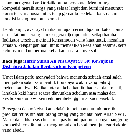
tajam mengenai karakteristik orang bertakwa. Menurutnya,
kompetisi meraih surga yang seluas langit dan bumi ini menuntut
konsistensi manusia untuk tetap gemar bersedekah baik dalam
kondisi lapang maupun sempit.
‎Lebih lanjut, ayat-ayat mulia ini juga merinci tiga indikator utama
dari sifat mulia yang harus segera dijemput oleh setiap hamba.
Indikator tersebut meliputi kemampuan yang kuat untuk menahan
amarah, kelapangan hati untuk memaafkan kesalahan sesama, serta
ketulusan dalam berbuat kebaikan secara universal.
Baca juga:
Tafsir Surah An-Nisa Ayat 58-59: Kewajiban
Distribusi Jabatan Berdasarkan Kompetensi
‎Umat Islam perlu menyadari bahwa menunda sebuah amal saleh
merupakan salah satu bentuk tipu daya waktu yang paling
melenakan jiwa. Ketika lintasan kebaikan itu hadir di dalam hati,
langkah kaki harus segera diayunkan sebelum rasa malas dan
kesibukan duniawi kembali membelenggu niat suci tersebut.
‎Bersegera dalam kebajikan adalah kunci utama untuk meraih
predikat muhsinin atau orang-orang yang dicintai oleh Allah SWT.
Mari kita jadikan sisa helaan napas kehidupan ini sebagai panggung
kompetisi terbaik untuk mengumpulkan bekal menuju negeri akhirat
yang abadi.