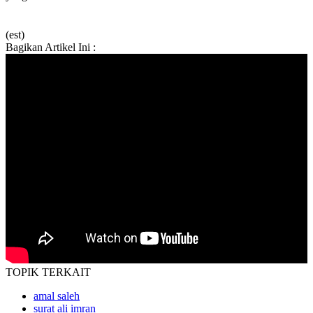
(est)
Bagikan Artikel Ini :
TOPIK
TERKAIT
amal saleh
surat ali imran