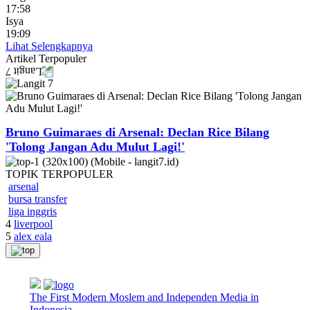
17:58
Isya
19:09
Lihat Selengkapnya
Artikel
Terpopuler
Bruno Guimaraes di Arsenal: Declan Rice Bilang
'Tolong Jangan Adu Mulut Lagi!'
TOPIK
TERPOPULER
arsenal
bursa transfer
liga inggris
4
liverpool
5
alex eala
The First Modern Moslem and Independen Media in
Indonesia