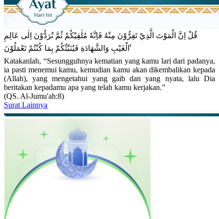
قُلْ اِنَّ الْمَوْتَ الَّذِيْ تَفِرُّوْنَ مِنْهُ فَاِنَّهٗ مُلٰقِيْكُمْ ثُمَّ تُرَدُّوْنَ اِلٰى عَالِمِ
الْغَيْبِ وَالشَّهَادَةِ فَيُنَبِّئُكُمْ بِمَا كُنْتُمْ تَعْمَلُوْنَ ࣖ
Katakanlah, “Sesungguhnya kematian yang kamu lari dari padanya,
ia pasti menemui kamu, kemudian kamu akan dikembalikan kepada
(Allah), yang mengetahui yang gaib dan yang nyata, lalu Dia
beritakan kepadamu apa yang telah kamu kerjakan.”
(QS. Al-Jumu'ah:8)
Surat Lainnya