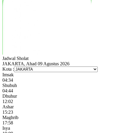
Jadwal
Sholat
JAKARTA, Ahad 09 Agustus 2026
Kota :
Imsak
04:34
Shubuh
04:44
Dhuhur
12:02
Ashar
15:23
Maghrib
17:58
Isya