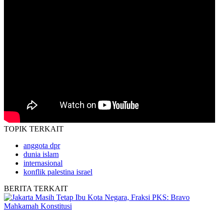
TOPIK
TERKAIT
anggota dpr
dunia islam
internasional
konflik palestina israel
BERITA
TERKAIT