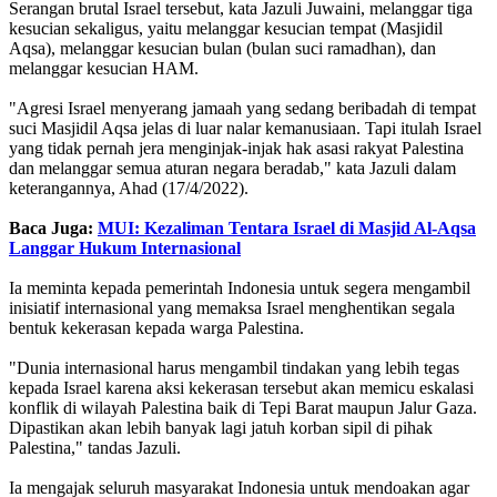
Serangan brutal Israel tersebut, kata Jazuli Juwaini, melanggar tiga
kesucian sekaligus, yaitu melanggar kesucian tempat (Masjidil
Aqsa), melanggar kesucian bulan (bulan suci ramadhan), dan
melanggar kesucian HAM.
"Agresi Israel menyerang jamaah yang sedang beribadah di tempat
suci Masjidil Aqsa jelas di luar nalar kemanusiaan. Tapi itulah Israel
yang tidak pernah jera menginjak-injak hak asasi rakyat Palestina
dan melanggar semua aturan negara beradab," kata Jazuli dalam
keterangannya, Ahad (17/4/2022).
Baca Juga:
MUI: Kezaliman Tentara Israel di Masjid Al-Aqsa
Langgar Hukum Internasional
Ia meminta kepada pemerintah Indonesia untuk segera mengambil
inisiatif internasional yang memaksa Israel menghentikan segala
bentuk kekerasan kepada warga Palestina.
"Dunia internasional harus mengambil tindakan yang lebih tegas
kepada Israel karena aksi kekerasan tersebut akan memicu eskalasi
konflik di wilayah Palestina baik di Tepi Barat maupun Jalur Gaza.
Dipastikan akan lebih banyak lagi jatuh korban sipil di pihak
Palestina," tandas Jazuli.
Ia mengajak seluruh masyarakat Indonesia untuk mendoakan agar