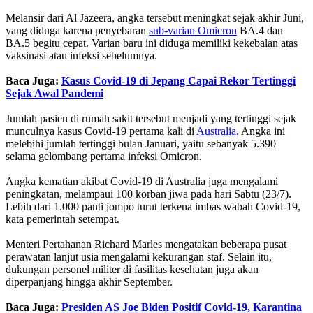
Melansir dari Al Jazeera, angka tersebut meningkat sejak akhir Juni,
yang diduga karena penyebaran
sub-varian Omicron
BA.4 dan
BA.5 begitu cepat. Varian baru ini diduga memiliki kekebalan atas
vaksinasi atau infeksi sebelumnya.
Baca Juga:
Kasus Covid-19 di Jepang Capai Rekor Tertinggi
Sejak Awal Pandemi
Jumlah pasien di rumah sakit tersebut menjadi yang tertinggi sejak
munculnya kasus Covid-19 pertama kali di
Australia
. Angka ini
melebihi jumlah tertinggi bulan Januari, yaitu sebanyak 5.390
selama gelombang pertama infeksi Omicron.
Angka kematian akibat Covid-19 di Australia juga mengalami
peningkatan, melampaui 100 korban jiwa pada hari Sabtu (23/7).
Lebih dari 1.000 panti jompo turut terkena imbas wabah Covid-19,
kata pemerintah setempat.
Menteri Pertahanan Richard Marles mengatakan beberapa pusat
perawatan lanjut usia mengalami kekurangan staf. Selain itu,
dukungan personel militer di fasilitas kesehatan juga akan
diperpanjang hingga akhir September.
Baca Juga:
Presiden AS Joe Biden Positif Covid-19, Karantina