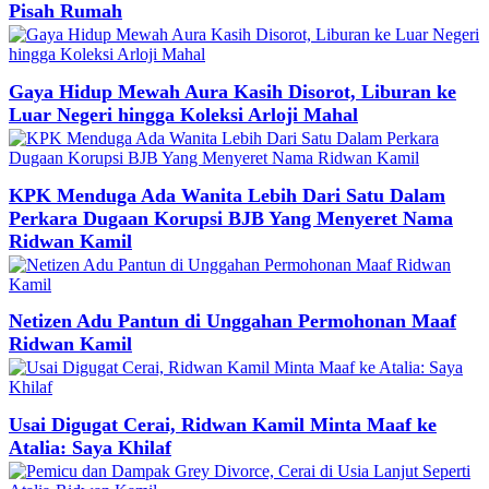
Pisah Rumah
Gaya Hidup Mewah Aura Kasih Disorot, Liburan ke
Luar Negeri hingga Koleksi Arloji Mahal
KPK Menduga Ada Wanita Lebih Dari Satu Dalam
Perkara Dugaan Korupsi BJB Yang Menyeret Nama
Ridwan Kamil
Netizen Adu Pantun di Unggahan Permohonan Maaf
Ridwan Kamil
Usai Digugat Cerai, Ridwan Kamil Minta Maaf ke
Atalia: Saya Khilaf