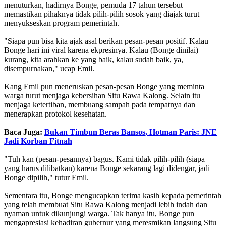
menuturkan, hadirnya Bonge, pemuda 17 tahun tersebut
memastikan pihaknya tidak pilih-pilih sosok yang diajak turut
menyukseskan program pemerintah.
"Siapa pun bisa kita ajak asal berikan pesan-pesan positif. Kalau
Bonge hari ini viral karena ekpresinya. Kalau (Bonge dinilai)
kurang, kita arahkan ke yang baik, kalau sudah baik, ya,
disempurnakan," ucap Emil.
Kang Emil pun meneruskan pesan-pesan Bonge yang meminta
warga turut menjaga kebersihan Situ Rawa Kalong. Selain itu
menjaga ketertiban, membuang sampah pada tempatnya dan
menerapkan protokol kesehatan.
Baca Juga:
Bukan Timbun Beras Bansos, Hotman Paris: JNE
Jadi Korban Fitnah
"Tuh kan (pesan-pesannya) bagus. Kami tidak pilih-pilih (siapa
yang harus dilibatkan) karena Bonge sekarang lagi didengar, jadi
Bonge dipilih," tutur Emil.
Sementara itu, Bonge mengucapkan terima kasih kepada pemerintah
yang telah membuat Situ Rawa Kalong menjadi lebih indah dan
nyaman untuk dikunjungi warga. Tak hanya itu, Bonge pun
mengapresiasi kehadiran gubernur yang meresmikan langsung Situ