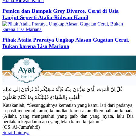
Pemicu dan Dampak Grey Divorce, Cerai di Usia
Lanjut Seperti Atalia-Ridwan Kamil
Pihak Atalia Praratya Ungkap Alasan Gugatan Cerai,
Bukan karena Lisa Mariana
قُلْ اِنَّ الْمَوْتَ الَّذِيْ تَفِرُّوْنَ مِنْهُ فَاِنَّهٗ مُلٰقِيْكُمْ ثُمَّ تُرَدُّوْنَ اِلٰى عَالِمِ
الْغَيْبِ وَالشَّهَادَةِ فَيُنَبِّئُكُمْ بِمَا كُنْتُمْ تَعْمَلُوْنَ ࣖ
Katakanlah, “Sesungguhnya kematian yang kamu lari dari padanya,
ia pasti menemui kamu, kemudian kamu akan dikembalikan kepada
(Allah), yang mengetahui yang gaib dan yang nyata, lalu Dia
beritakan kepadamu apa yang telah kamu kerjakan.”
(QS. Al-Jumu'ah:8)
Surat Lainnya