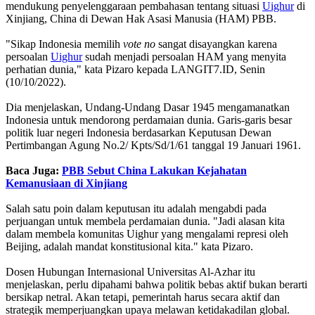
mendukung penyelenggaraan pembahasan tentang situasi
Uighur
di
Xinjiang, China di Dewan Hak Asasi Manusia (HAM) PBB.
"Sikap Indonesia memilih
vote no
sangat disayangkan karena
persoalan
Uighur
sudah menjadi persoalan HAM yang menyita
perhatian dunia," kata Pizaro kepada LANGIT7.ID, Senin
(10/10/2022).
Dia menjelaskan, Undang-Undang Dasar 1945 mengamanatkan
Indonesia untuk mendorong perdamaian dunia. Garis-garis besar
politik luar negeri Indonesia berdasarkan Keputusan Dewan
Pertimbangan Agung No.2/ Kpts/Sd/1/61 tanggal 19 Januari 1961.
Baca Juga:
PBB Sebut China Lakukan Kejahatan
Kemanusiaan di Xinjiang
Salah satu poin dalam keputusan itu adalah mengabdi pada
perjuangan untuk membela perdamaian dunia. "Jadi alasan kita
dalam membela komunitas Uighur yang mengalami represi oleh
Beijing, adalah mandat konstitusional kita." kata Pizaro.
Dosen Hubungan Internasional Universitas Al-Azhar itu
menjelaskan, perlu dipahami bahwa politik bebas aktif bukan berarti
bersikap netral. Akan tetapi, pemerintah harus secara aktif dan
strategik memperjuangkan upaya melawan ketidakadilan global.