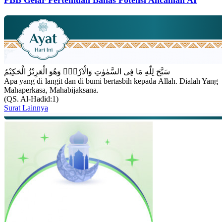
PBB Gelar Pertemuan Bahas Potensi Ancaman AI
سَبَّحَ لِلّٰهِ مَا فِى السَّمٰوٰتِ وَالْاَرْضِۚ وَهُوَ الْعَزِيْزُ الْحَكِيْمُ
Apa yang di langit dan di bumi bertasbih kepada Allah. Dialah Yang
Mahaperkasa, Mahabijaksana.
(QS. Al-Hadid:1)
Surat Lainnya