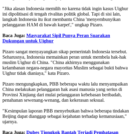
"Jika alasan Indonesia memilih
no
karena tidak ingin kasus Uighur
ini dipolitisasi di tengah rivalitas politik global. Tapi di sisi lain,
langkah Indonesia itu ikut membantu China 'menyembunyikan
pelanggaran HAM di bawah karpet'," ungkap Pizaro.
Baca Juga:
Masyarakat Sipil Punya Peran Suarakan
Dukungan untuk Uighur
Pizaro sangat menyayangkan sikap pemerintah Indonesia tersebut.
Seharusnya, Indonesia memainkan peran untuk membela hak-hak
muslim Uighur di China. "China akhirnya menggunakan
kelambanan negara-negara mayoritas Muslim sebagai bukti bahwa
Uighur tidak dianiaya," kata Pizaro.
Pizaro mengungkapkan, PBB beberapa waktu lalu menyampaikan
China melakukan pelanggaran hak asasi manusia yang serius di
Provinsi Xinjiang dari mulai pelanggaran kebebasan beribadah,
penahanan sewenang-wenang, dan kekerasan seksual.
"Kesimpulan laporan PBB menyebutkan bahwa beberapa tindakan
Beijing dapat dianggap sebagai kejahatan terhadap kemanusiaan,"
ujarnya.
Baca Juga:
Dubes Tiongkok Bantah Terjadi Pembatasan