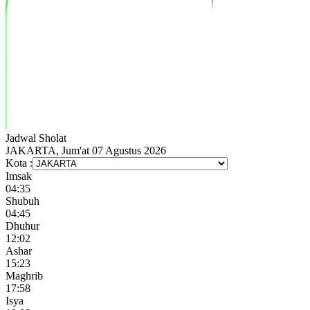
Jadwal
Sholat
JAKARTA, Jum'at 07 Agustus 2026
Kota :
Imsak
04:35
Shubuh
04:45
Dhuhur
12:02
Ashar
15:23
Maghrib
17:58
Isya