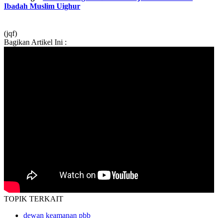
Ibadah Muslim Uighur
(jqf)
Bagikan Artikel Ini :
TOPIK
TERKAIT
dewan keamanan pbb