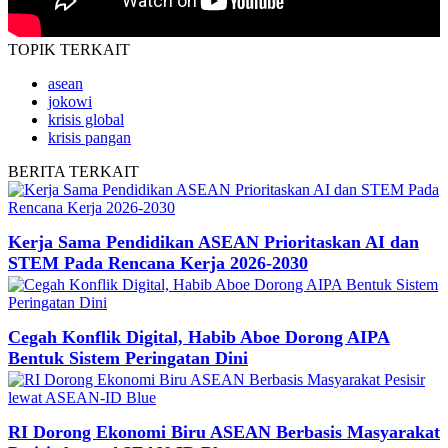
TOPIK
TERKAIT
asean
jokowi
krisis global
krisis pangan
BERITA
TERKAIT
Kerja Sama Pendidikan ASEAN Prioritaskan AI dan
STEM Pada Rencana Kerja 2026-2030
Cegah Konflik Digital, Habib Aboe Dorong AIPA
Bentuk Sistem Peringatan Dini
RI Dorong Ekonomi Biru ASEAN Berbasis Masyarakat