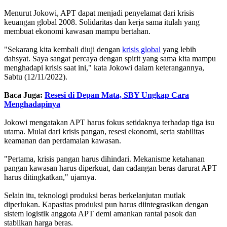
Menurut Jokowi, APT dapat menjadi penyelamat dari krisis
keuangan global 2008. Solidaritas dan kerja sama itulah yang
membuat ekonomi kawasan mampu bertahan.
"Sekarang kita kembali diuji dengan
krisis global
yang lebih
dahsyat. Saya sangat percaya dengan spirit yang sama kita mampu
menghadapi krisis saat ini," kata Jokowi dalam keterangannya,
Sabtu (12/11/2022).
Baca Juga:
Resesi di Depan Mata, SBY Ungkap Cara
Menghadapinya
Jokowi mengatakan APT harus fokus setidaknya terhadap tiga isu
utama. Mulai dari krisis pangan, resesi ekonomi, serta stabilitas
keamanan dan perdamaian kawasan.
"Pertama, krisis pangan harus dihindari. Mekanisme ketahanan
pangan kawasan harus diperkuat, dan cadangan beras darurat APT
harus ditingkatkan," ujarnya.
Selain itu, teknologi produksi beras berkelanjutan mutlak
diperlukan. Kapasitas produksi pun harus diintegrasikan dengan
sistem logistik anggota APT demi amankan rantai pasok dan
stabilkan harga beras.