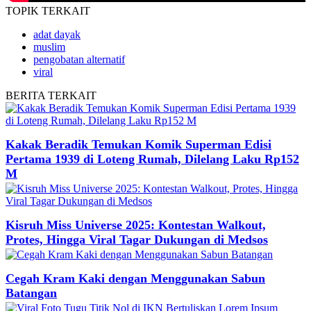
TOPIK
TERKAIT
adat dayak
muslim
pengobatan alternatif
viral
BERITA
TERKAIT
Kakak Beradik Temukan Komik Superman Edisi
Pertama 1939 di Loteng Rumah, Dilelang Laku Rp152
M
Kisruh Miss Universe 2025: Kontestan Walkout,
Protes, Hingga Viral Tagar Dukungan di Medsos
Cegah Kram Kaki dengan Menggunakan Sabun
Batangan