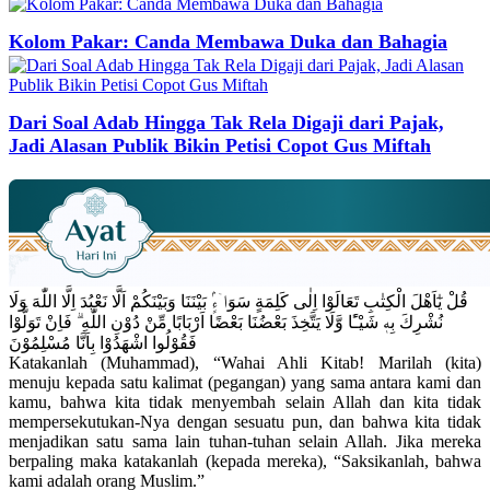
Kolom Pakar: Canda Membawa Duka dan Bahagia
Dari Soal Adab Hingga Tak Rela Digaji dari Pajak,
Jadi Alasan Publik Bikin Petisi Copot Gus Miftah
قُلْ يٰٓاَهْلَ الْكِتٰبِ تَعَالَوْا اِلٰى كَلِمَةٍ سَوَاۤءٍۢ بَيْنَنَا وَبَيْنَكُمْ اَلَّا نَعْبُدَ اِلَّا اللّٰهَ وَلَا
نُشْرِكَ بِهٖ شَيْـًٔا وَّلَا يَتَّخِذَ بَعْضُنَا بَعْضًا اَرْبَابًا مِّنْ دُوْنِ اللّٰهِ ۗ فَاِنْ تَوَلَّوْا
فَقُوْلُوا اشْهَدُوْا بِاَنَّا مُسْلِمُوْنَ
Katakanlah (Muhammad), “Wahai Ahli Kitab! Marilah (kita)
menuju kepada satu kalimat (pegangan) yang sama antara kami dan
kamu, bahwa kita tidak menyembah selain Allah dan kita tidak
mempersekutukan-Nya dengan sesuatu pun, dan bahwa kita tidak
menjadikan satu sama lain tuhan-tuhan selain Allah. Jika mereka
berpaling maka katakanlah (kepada mereka), “Saksikanlah, bahwa
kami adalah orang Muslim.”