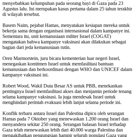
menyebabkan kelumpuhan pada seorang bayi di Gaza pada 23
Agustus lalu. Ini merupakan kasus pertama dalam 25 tahun terakhir
di wilayah tersebut.
Basem Naim, pejabat Hamas, menyatakan kesiapan mereka untuk
bekerja sama dengan organisasi internasional dalam kampanye ini.
Sementara itu, unit kemanusiaan militer Israel (COGAT)
mengatakan bahwa kampanye vaksinasi akan dilakukan sebagai
bagian dari jeda kemanusiaan rutin.
Oren Marmorstein, juru bicara kementerian luar negeri Israel,
menegaskan komitmen Israel untuk memfasilitasi bantuan
kemanusiaan dan berkoordinasi dengan WHO dan UNICEF dalam
kampanye vaksinasi ini.
Robert Wood, Wakil Duta Besar AS untuk PBB, menekankan
pentingnya Israel memfasilitasi akses dan menjamin periode tenang
selama kampanye vaksinasi. Ia juga mendesak Israel untuk
menghindari perintah evakuasi lebih lanjut selama periode ini.
Konflik terbaru antara Israel dan Palestina dipicu oleh serangan
Hamas pada 7 Oktober yang menewaskan 1.200 orang Israel dan
menyandera sekitar 250 orang. Serangan balasan Israel terhadap
Gaza telah menewaskan lebih dari 40.000 warga Palestina dan
mengakibatkan pengungsian hampir seluruh populasi Gaza yang