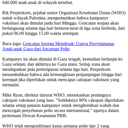
640.000 anak-anak di wilayah tersebut.
Rik Peeperkorn, pejabat senior Organisasi Kesehatan Dunia (WHO)
untuk wilayah Palestina, mengumumkan bahwa kampanye
vaksinasi akan dimulai pada hari Minggu. Gencatan senjata akan
berlangsung selama tiga hari berturut-turut di tiga zona berbeda, dari
pukul 06.00 hingga 15.00 waktu setempat.
Baca juga:
Gencatan Senjata Mendesak: Upaya Penyelamatan
Anak-anak Gaza dari Ancaman Polio
Kampanye ini akan dimulai di Gaza tengah, kemudian berlanjut ke
Gaza selatan, dan akhirnya ke Gaza utara. Setiap zona akan
mendapatkan jeda pertempuran selama tiga hari. Peeperkorn
menambahkan bahwa ada kemungkinan perpanjangan hingga hari
keempat jika diperlukan untuk mencapai cakupan vaksinasi yang
memadai.
Mike Ryan, direktur darurat WHO, menekankan pentingnya
cakupan vaksinasi yang luas. "Setidaknya 90% cakupan diperlukan
selama setiap putaran kampanye untuk menghentikan wabah dan
mencegah penyebaran polio secara internasional," ujarnya dalam
pertemuan Dewan Keamanan PBB.
WHO telah mengonfirmasi kasus pertama polio tipe 2 yang