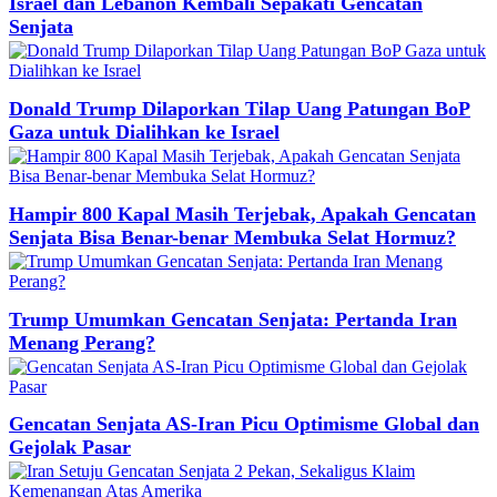
Israel dan Lebanon Kembali Sepakati Gencatan
Senjata
Donald Trump Dilaporkan Tilap Uang Patungan BoP
Gaza untuk Dialihkan ke Israel
Hampir 800 Kapal Masih Terjebak, Apakah Gencatan
Senjata Bisa Benar-benar Membuka Selat Hormuz?
Trump Umumkan Gencatan Senjata: Pertanda Iran
Menang Perang?
Gencatan Senjata AS-Iran Picu Optimisme Global dan
Gejolak Pasar