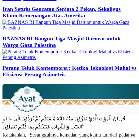
Iran Setuju Gencatan Senjata 2 Pekan, Sekaligus
Klaim Kemenangan Atas Amerika
BAZNAS RI Bangun Tiga Masjid Darurat untuk
Warga Gaza Palestina
Perang Teluk Kontemporer: Ketika Teknologi Mahal vs
Efisiensi Perang Asimetris
قُلْ اِنَّ الْمَوْتَ الَّذِيْ تَفِرُّوْنَ مِنْهُ فَاِنَّهٗ مُلٰقِيْكُمْ ثُمَّ تُرَدُّوْنَ اِلٰى عَالِمِ
الْغَيْبِ وَالشَّهَادَةِ فَيُنَبِّئُكُمْ بِمَا كُنْتُمْ تَعْمَلُوْنَ ࣖ
Katakanlah, “Sesungguhnya kematian yang kamu lari dari padanya,