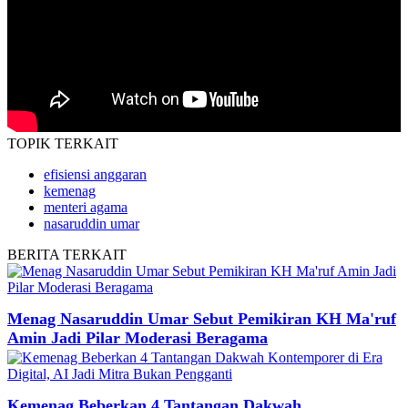
TOPIK
TERKAIT
efisiensi anggaran
kemenag
menteri agama
nasaruddin umar
BERITA
TERKAIT
Menag Nasaruddin Umar Sebut Pemikiran KH Ma'ruf
Amin Jadi Pilar Moderasi Beragama
Kemenag Beberkan 4 Tantangan Dakwah