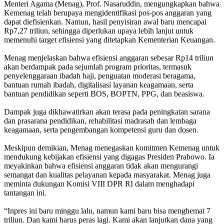
Menteri Agama (Menag), Prof. Nasaruddin, mengungkapkan bahwa
Kemenag telah berupaya mengidentifikasi pos-pos anggaran yang
dapat diefisienkan. Namun, hasil penyisiran awal baru mencapai
Rp7,27 triliun, sehingga diperlukan upaya lebih lanjut untuk
memenuhi target efisiensi yang ditetapkan Kementerian Keuangan.
Menag menjelaskan bahwa efisiensi anggaran sebesar Rp14 triliun
akan berdampak pada sejumlah program prioritas, termasuk
penyelenggaraan ibadah haji, penguatan moderasi beragama,
bantuan rumah ibadah, digitalisasi layanan keagamaan, serta
bantuan pendidikan seperti BOS, BOPTN, PPG, dan beasiswa.
Dampak juga dikhawatirkan akan terasa pada peningkatan sarana
dan prasarana pendidikan, rehabilitasi madrasah dan lembaga
keagamaan, serta pengembangan kompetensi guru dan dosen.
Meskipun demikian, Menag menegaskan komitmen Kemenag untuk
mendukung kebijakan efisiensi yang digagas Presiden Prabowo. Ia
meyakinkan bahwa efisiensi anggaran tidak akan mengurangi
semangat dan kualitas pelayanan kepada masyarakat. Menag juga
meminta dukungan Komisi VIII DPR RI dalam menghadapi
tantangan ini.
“Inpres ini baru minggu lalu, namun kami baru bisa menghemat 7
triliun. Dan kami harus peras lagi. Kami akan lanjutkan dana yang