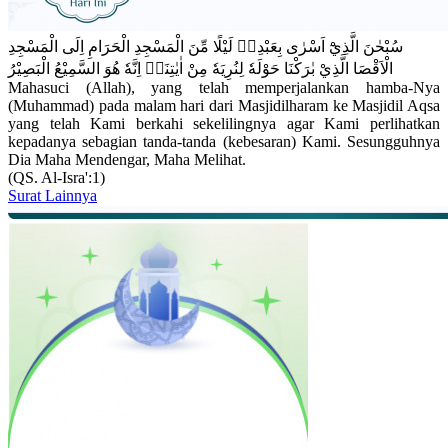
سُبْحٰنَ الَّذِيْٓ اَسْرٰى بِعَبْدِهٖ لَيْلًا مِّنَ الْمَسْجِدِ الْحَرَامِ اِلَى الْمَسْجِدِ
الْاَقْصَا الَّذِيْ بٰرَكْنَا حَوْلَهٗ لِنُرِيَهٗ مِنْ اٰيٰتِنَاۗ اِنَّهٗ هُوَ السَّمِيْعُ الْبَصِيْرُ
Mahasuci (Allah), yang telah memperjalankan hamba-Nya
(Muhammad) pada malam hari dari Masjidilharam ke Masjidil Aqsa
yang telah Kami berkahi sekelilingnya agar Kami perlihatkan
kepadanya sebagian tanda-tanda (kebesaran) Kami. Sesungguhnya
Dia Maha Mendengar, Maha Melihat.
(QS. Al-Isra':1)
Surat Lainnya