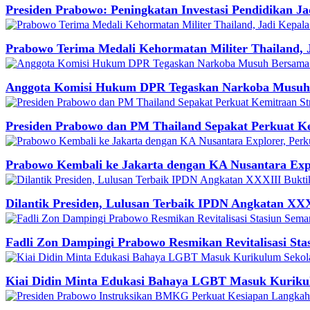
Presiden Prabowo: Peningkatan Investasi Pendidikan J
Prabowo Terima Medali Kehormatan Militer Thailand, 
Anggota Komisi Hukum DPR Tegaskan Narkoba Musuh
Presiden Prabowo dan PM Thailand Sepakat Perkuat Ke
Prabowo Kembali ke Jakarta dengan KA Nusantara Expl
Dilantik Presiden, Lulusan Terbaik IPDN Angkatan XXX
Fadli Zon Dampingi Prabowo Resmikan Revitalisasi St
Kiai Didin Minta Edukasi Bahaya LGBT Masuk Kuriku