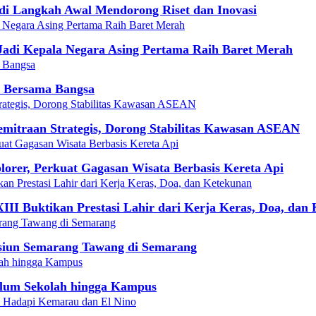
adi Langkah Awal Mendorong Riset dan Inovasi
Jadi Kepala Negara Asing Pertama Raih Baret Merah
 Bersama Bangsa
mitraan Strategis, Dorong Stabilitas Kawasan ASEAN
orer, Perkuat Gagasan Wisata Berbasis Kereta Api
III Buktikan Prestasi Lahir dari Kerja Keras, Doa, dan
asiun Semarang Tawang di Semarang
lum Sekolah hingga Kampus