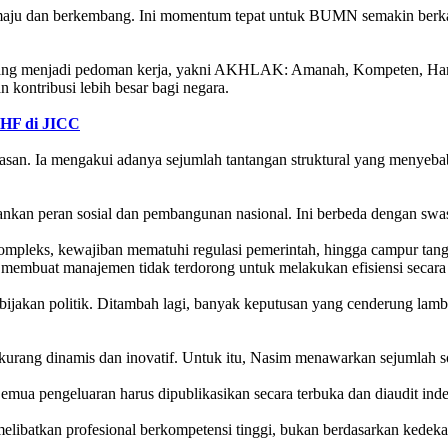
aju dan berkembang. Ini momentum tepat untuk BUMN semakin berkary
g menjadi pedoman kerja, yakni AKHLAK: Amanah, Kompeten, Harmonis
kontribusi lebih besar bagi negara.
IHF di JICC
 alasan. Ia mengakui adanya sejumlah tantangan struktural yang meny
kan peran sosial dan pembangunan nasional. Ini berbeda dengan swasta
ng kompleks, kewajiban mematuhi regulasi pemerintah, hingga campur t
g membuat manajemen tidak terdorong untuk melakukan efisiensi secara
ijakan politik. Ditambah lagi, banyak keputusan yang cenderung lamba
h kurang dinamis dan inovatif. Untuk itu, Nasim menawarkan sejumlah
Semua pengeluaran harus dipublikasikan secara terbuka dan diaudit ind
batkan profesional berkompetensi tinggi, bukan berdasarkan kedekata