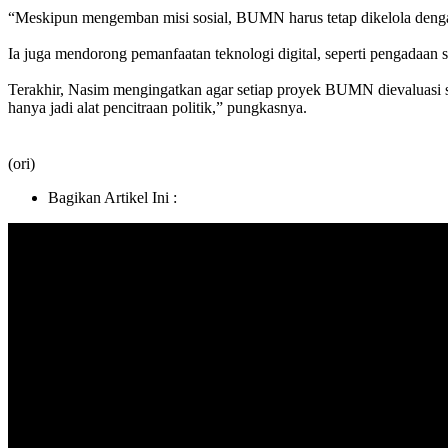
“Meskipun mengemban misi sosial, BUMN harus tetap dikelola dengan p
Ia juga mendorong pemanfaatan teknologi digital, seperti pengadaan
Terakhir, Nasim mengingatkan agar setiap proyek BUMN dievaluasi se
hanya jadi alat pencitraan politik,” pungkasnya.
(ori)
Bagikan Artikel Ini :