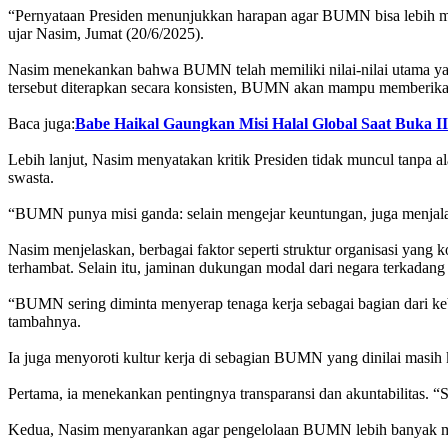
“Pernyataan Presiden menunjukkan harapan agar BUMN bisa lebih m
ujar Nasim, Jumat (20/6/2025).
Nasim menekankan bahwa BUMN telah memiliki nilai-nilai utama yan
tersebut diterapkan secara konsisten, BUMN akan mampu memberikan 
Baca juga:
Babe Haikal Gaungkan Misi Halal Global Saat Buka I
Lebih lanjut, Nasim menyatakan kritik Presiden tidak muncul tanpa
swasta.
“BUMN punya misi ganda: selain mengejar keuntungan, juga menjalan
Nasim menjelaskan, berbagai faktor seperti struktur organisasi ya
terhambat. Selain itu, jaminan dukungan modal dari negara terkadan
“BUMN sering diminta menyerap tenaga kerja sebagai bagian dari keb
tambahnya.
Ia juga menyoroti kultur kerja di sebagian BUMN yang dinilai masi
Pertama, ia menekankan pentingnya transparansi dan akuntabilitas. “
Kedua, Nasim menyarankan agar pengelolaan BUMN lebih banyak meli