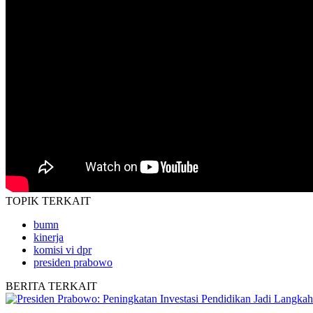
TOPIK
TERKAIT
bumn
kinerja
komisi vi dpr
presiden prabowo
BERITA
TERKAIT