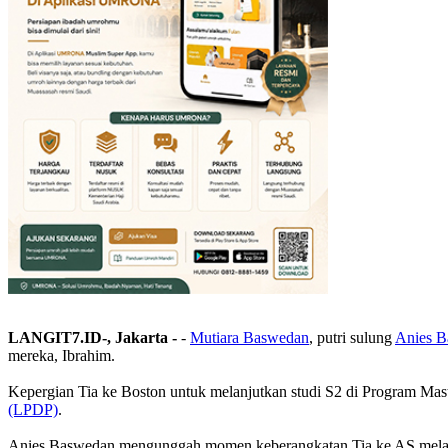
LANGIT7.ID-, Jakarta -
-
Mutiara Baswedan
, putri sulung
Anies 
mereka, Ibrahim.
Kepergian Tia ke Boston untuk melanjutkan studi S2 di Program Mast
(LPDP)
.
Anies Baswedan mengunggah momen keberangkatan Tia ke AS melalui