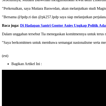
"Perkenalkan, saya Mutiara Baswedan, akan melanjutkan studi Magist
"Bersama @lpdp.ri dan @pk257.lpdp saya siap melanjutkan perjal
Baca juga:
Di Hadapan Santri Gontor Anies Ungkap Politik Ad
Dalam unggahan tersebut Tia menegaskan komitmennya untuk terus me
"Saya berkomitmen untuk membawa semangat nasionalisme serta menjun
(est)
Bagikan Artikel Ini :