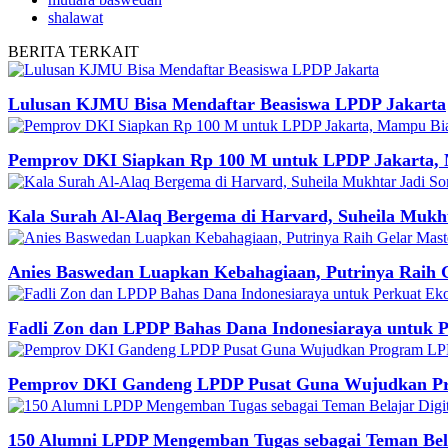
shalawat
BERITA
TERKAIT
Lulusan KJMU Bisa Mendaftar Beasiswa LPDP Jakarta
Pemprov DKI Siapkan Rp 100 M untuk LPDP Jakarta, M
Kala Surah Al-Alaq Bergema di Harvard, Suheila Mukh
Anies Baswedan Luapkan Kebahagiaan, Putrinya Raih 
Fadli Zon dan LPDP Bahas Dana Indonesiaraya untuk 
Pemprov DKI Gandeng LPDP Pusat Guna Wujudkan Pro
150 Alumni LPDP Mengemban Tugas sebagai Teman Belaj