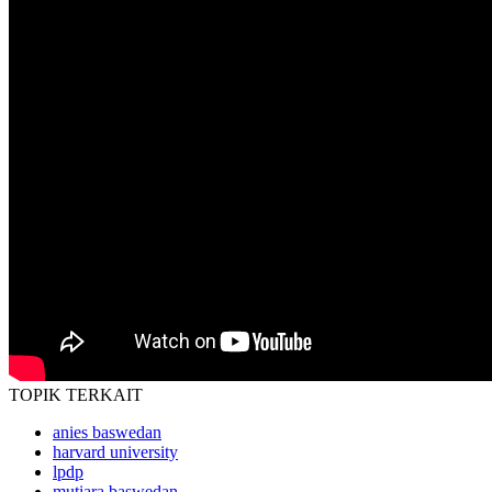
TOPIK
TERKAIT
anies baswedan
harvard university
lpdp
mutiara baswedan