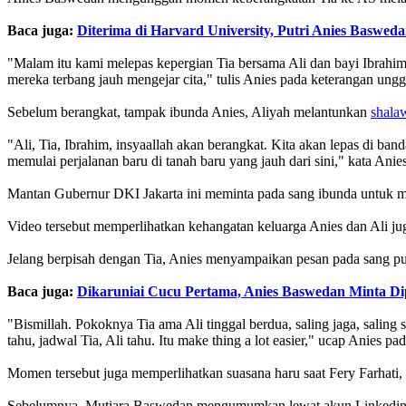
Baca juga:
Diterima di Harvard University, Putri Anies Baswed
"Malam itu kami melepas kepergian Tia bersama Ali dan bayi Ibrahim
mereka terbang jauh mengejar cita," tulis Anies pada keterangan ung
Sebelum berangkat, tampak ibunda Anies, Aliyah melantunkan
shala
"Ali, Tia, Ibrahim, insyaallah akan berangkat. Kita akan lepas di ban
memulai perjalanan baru di tanah baru yang jauh dari sini," kata Anies
Mantan Gubernur DKI Jakarta ini meminta pada sang ibunda untuk m
Video tersebut memperlihatkan kehangatan keluarga Anies dan Ali jug
Jelang berpisah dengan Tia, Anies menyampaikan pesan pada sang pu
Baca juga:
Dikaruniai Cucu Pertama, Anies Baswedan Minta Dip
"Bismillah. Pokoknya Tia ama Ali tinggal berdua, saling jaga, saling s
tahu, jadwal Tia, Ali tahu. Itu make thing a lot easier," ucap Anies p
Momen tersebut juga memperlihatkan suasana haru saat Fery Farhati, 
Sebelumnya, Mutiara Baswedan mengumumkan lewat akun Linkedin ba