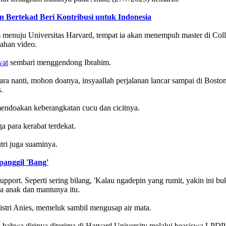
an Bertekad Beri Kontribusi untuk Indonesia
 menuju Universitas Harvard, tempat ia akan menempuh master di Coll
gahan video.
wat
sembari menggendong Ibrahim.
dara nanti, mohon doanya, insyaallah perjalanan lancar sampai di Boston 
.
endoakan keberangkatan cucu dan cicitnya.
a para kerabat terdekat.
tri juga suaminya.
anggil 'Bang'
upport. Seperti sering bilang, 'Kalau ngadepin yang rumit, yakin ini buka
ada anak dan mantunya itu.
istri Anies, memeluk sambil mengusap air mata.
hwa dirinya diterima di Harvard University melalui beasiswa LPDP