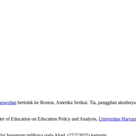
Baswedan
bertolak ke Boston, Amerika Serikat. Tia, panggilan akrabnya
er of Education on Education Policy and Analysis,
Universitas Harvar
 Instagram miliknya pada Ahad, (27/7/2025) kemarin.