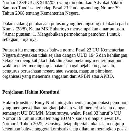
Nomor 128/PUU-XXIII/2025 yang dimohonkan Advokat Viktor
Santoso Tandiasa terhadap Pasal 23 Undang-undang Nomor 39
Tahun 2008 tentang Kementerian Negara.
Dalam sidang pembacaan putusan yang berlangsung di Jakarta pada
Kamis (28/8), Ketua MK Suhartoyo menyampaikan amar putusan.
"Amar putusan: 1. Mengabulkan permohonan pemohon I untuk
sebagian," ujarnya.
Putusan itu mempertegas bahwa norma Pasal 23 UU Kementerian
Negara dinyatakan tidak sejalan dengan UUD 1945 dan kehilangan
kekuatan mengikat jika tidak dimaknai melarang menteri maupun
wakil menteri merangkap jabatan sebagai pejabat negara lain,
pengurus perusahaan negara atau swasta, maupun pimpinan
organisasi yang menerima anggaran dari APBN atau APBD.
Penjelasan Hakim Konstitusi
Hakim konstitusi Enny Nurbaningsih menilai argumentasi pemohon
yang mempersoalkan rangkap jabatan wakil menteri sejalan dengan
semangat UU BUMN. Menurutnya, walau Pasal 33 huruf b UU
Nomor 19 Tahun 2003 tentang BUMN sudah dihapus lewat UU
Nomor 1 Tahun 2025, esensinya tetap dipertahankan. Ia mengutip
ketentuan bahwa anggota komisaris tetap dilarang merangkap posisi