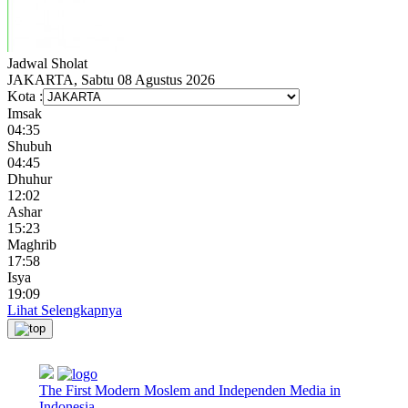
Jadwal
Sholat
JAKARTA, Sabtu 08 Agustus 2026
Kota :
Imsak
04:35
Shubuh
04:45
Dhuhur
12:02
Ashar
15:23
Maghrib
17:58
Isya
19:09
Lihat Selengkapnya
The First Modern Moslem and Independen Media in
Indonesia