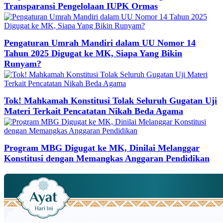
Transparansi Pengelolaan IUPK Ormas
Pengaturan Umrah Mandiri dalam UU Nomor 14
Tahun 2025 Digugat ke MK, Siapa Yang Bikin
Runyam?
Tok! Mahkamah Konstitusi Tolak Seluruh Gugatan Uji
Materi Terkait Pencatatan Nikah Beda Agama
Program MBG Digugat ke MK, Dinilai Melanggar
Konstitusi dengan Memangkas Anggaran Pendidikan