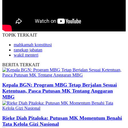
TOPIK
TERKAIT
mahkamah konstitusi
rangkap jabatan
wakil menteri
BERITA
TERKAIT
Kepala BGN: Program MBG Tetap Berjalan Sesuai
Ketentuan, Pasca Putusan MK Tentang Anggaran
MBG
Rieke Diah Pitaloka: Putusan MK Momentum Benahi
Tata Kelola Gizi Nasional