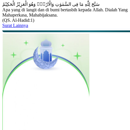
سَبَّحَ لِلّٰهِ مَا فِى السَّمٰوٰتِ وَالْاَرْضِۚ وَهُوَ الْعَزِيْزُ الْحَكِيْمُ
Apa yang di langit dan di bumi bertasbih kepada Allah. Dialah Yang
Mahaperkasa, Mahabijaksana.
(QS. Al-Hadid:1)
Surat Lainnya