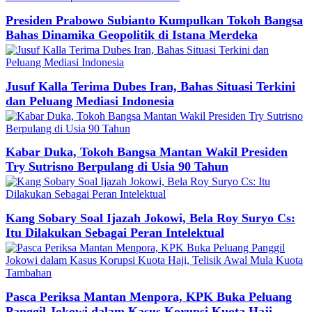
Presiden Prabowo Subianto Kumpulkan Tokoh Bangsa
Bahas Dinamika Geopolitik di Istana Merdeka
Jusuf Kalla Terima Dubes Iran, Bahas Situasi Terkini
dan Peluang Mediasi Indonesia
Kabar Duka, Tokoh Bangsa Mantan Wakil Presiden
Try Sutrisno Berpulang di Usia 90 Tahun
Kang Sobary Soal Ijazah Jokowi, Bela Roy Suryo Cs:
Itu Dilakukan Sebagai Peran Intelektual
Pasca Periksa Mantan Menpora, KPK Buka Peluang
Panggil Jokowi dalam Kasus Korupsi Kuota Haji,