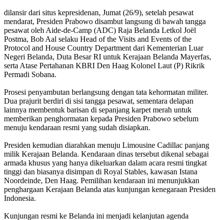
dilansir dari situs kepresidenan, Jumat (26/9), setelah pesawat
mendarat, Presiden Prabowo disambut langsung di bawah tangga
pesawat oleh Aide-de-Camp (ADC) Raja Belanda Letkol Joël
Postma, Bob Aal selaku Head of the Visits and Events of the
Protocol and House Country Department dari Kementerian Luar
Negeri Belanda, Duta Besar RI untuk Kerajaan Belanda Mayerfas,
serta Atase Pertahanan KBRI Den Haag Kolonel Laut (P) Rikrik
Permadi Sobana.
Prosesi penyambutan berlangsung dengan tata kehormatan militer.
Dua prajurit berdiri di sisi tangga pesawat, sementara delapan
lainnya membentuk barisan di sepanjang karpet merah untuk
memberikan penghormatan kepada Presiden Prabowo sebelum
menuju kendaraan resmi yang sudah disiapkan.
Presiden kemudian diarahkan menuju Limousine Cadillac panjang
milik Kerajaan Belanda. Kendaraan dinas tersebut dikenal sebagai
armada khusus yang hanya dikeluarkan dalam acara resmi tingkat
tinggi dan biasanya disimpan di Royal Stables, kawasan Istana
Noordeinde, Den Haag. Pemilihan kendaraan ini menunjukkan
penghargaan Kerajaan Belanda atas kunjungan kenegaraan Presiden
Indonesia.
Kunjungan resmi ke Belanda ini menjadi kelanjutan agenda