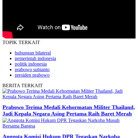
TOPIK
TERKAIT
hubungan bilateral
pemerintah indonesia
politik indonesia
prabowo subianto
presiden prabowo
BERITA
TERKAIT
Prabowo Terima Medali Kehormatan Militer Thailand,
Jadi Kepala Negara Asing Pertama Raih Baret Merah
Anggota Komisi Hukum DPR Tegaskan Narkoba