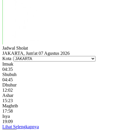
Jadwal
Sholat
JAKARTA, Jum'at 07 Agustus 2026
Kota :
Imsak
04:35
Shubuh
04:45
Dhuhur
12:02
Ashar
15:23
Maghrib
17:58
Isya
19:09
Lihat Selengkapnya