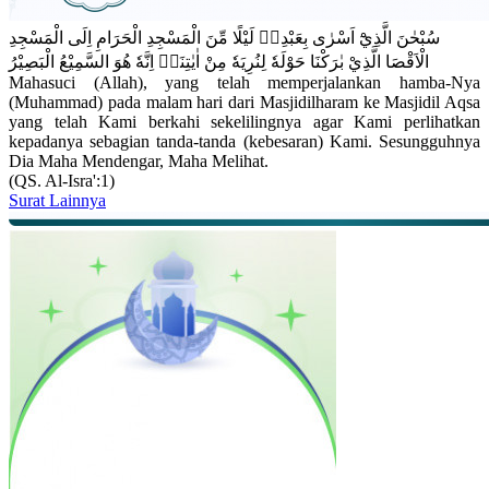
سُبْحٰنَ الَّذِيْٓ اَسْرٰى بِعَبْدِهٖ لَيْلًا مِّنَ الْمَسْجِدِ الْحَرَامِ اِلَى الْمَسْجِدِ
الْاَقْصَا الَّذِيْ بٰرَكْنَا حَوْلَهٗ لِنُرِيَهٗ مِنْ اٰيٰتِنَاۗ اِنَّهٗ هُوَ السَّمِيْعُ الْبَصِيْرُ
Mahasuci (Allah), yang telah memperjalankan hamba-Nya
(Muhammad) pada malam hari dari Masjidilharam ke Masjidil Aqsa
yang telah Kami berkahi sekelilingnya agar Kami perlihatkan
kepadanya sebagian tanda-tanda (kebesaran) Kami. Sesungguhnya
Dia Maha Mendengar, Maha Melihat.
(QS. Al-Isra':1)
Surat Lainnya