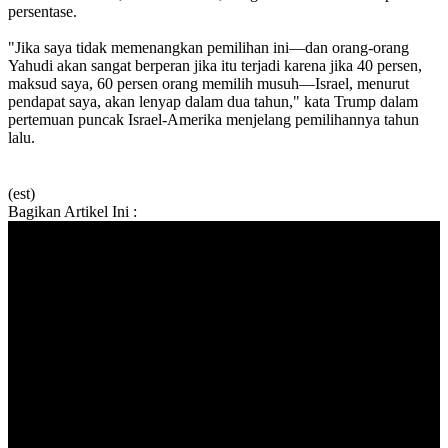
persentase.
"Jika saya tidak memenangkan pemilihan ini—dan orang-orang
Yahudi akan sangat berperan jika itu terjadi karena jika 40 persen,
maksud saya, 60 persen orang memilih musuh—Israel, menurut
pendapat saya, akan lenyap dalam dua tahun," kata Trump dalam
pertemuan puncak Israel-Amerika menjelang pemilihannya tahun
lalu.
(est)
Bagikan Artikel Ini :