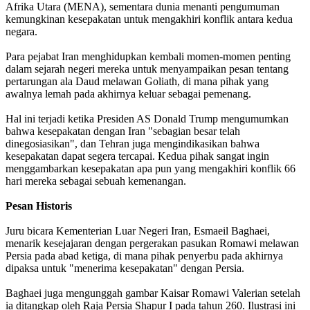
Afrika Utara (MENA), sementara dunia menanti pengumuman
kemungkinan kesepakatan untuk mengakhiri konflik antara kedua
negara.
Para pejabat Iran menghidupkan kembali momen-momen penting
dalam sejarah negeri mereka untuk menyampaikan pesan tentang
pertarungan ala Daud melawan Goliath, di mana pihak yang
awalnya lemah pada akhirnya keluar sebagai pemenang.
Hal ini terjadi ketika Presiden AS Donald Trump mengumumkan
bahwa kesepakatan dengan Iran "sebagian besar telah
dinegosiasikan", dan Tehran juga mengindikasikan bahwa
kesepakatan dapat segera tercapai. Kedua pihak sangat ingin
menggambarkan kesepakatan apa pun yang mengakhiri konflik 66
hari mereka sebagai sebuah kemenangan.
Pesan Historis
Juru bicara Kementerian Luar Negeri Iran, Esmaeil Baghaei,
menarik kesejajaran dengan pergerakan pasukan Romawi melawan
Persia pada abad ketiga, di mana pihak penyerbu pada akhirnya
dipaksa untuk "menerima kesepakatan" dengan Persia.
Baghaei juga mengunggah gambar Kaisar Romawi Valerian setelah
ia ditangkap oleh Raja Persia Shapur I pada tahun 260. Ilustrasi ini