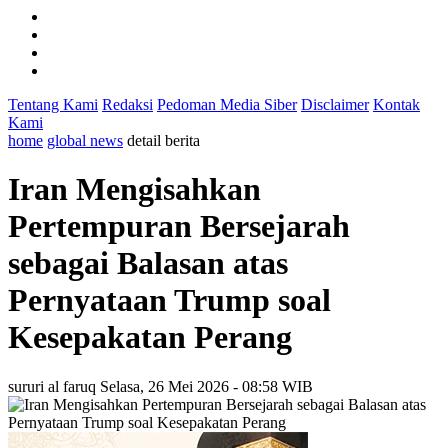
Tentang Kami
Redaksi
Pedoman Media Siber
Disclaimer
Kontak
Kami
home
global news
detail berita
Iran Mengisahkan
Pertempuran Bersejarah
sebagai Balasan atas
Pernyataan Trump soal
Kesepakatan Perang
sururi al faruq
Selasa, 26 Mei 2026 - 08:58 WIB