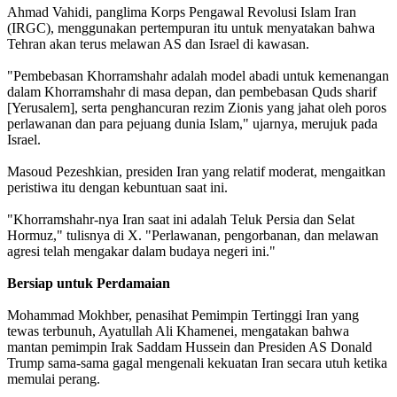
Ahmad Vahidi, panglima Korps Pengawal Revolusi Islam Iran
(IRGC), menggunakan pertempuran itu untuk menyatakan bahwa
Tehran akan terus melawan AS dan Israel di kawasan.
"Pembebasan Khorramshahr adalah model abadi untuk kemenangan
dalam Khorramshahr di masa depan, dan pembebasan Quds sharif
[Yerusalem], serta penghancuran rezim Zionis yang jahat oleh poros
perlawanan dan para pejuang dunia Islam," ujarnya, merujuk pada
Israel.
Masoud Pezeshkian, presiden Iran yang relatif moderat, mengaitkan
peristiwa itu dengan kebuntuan saat ini.
"Khorramshahr-nya Iran saat ini adalah Teluk Persia dan Selat
Hormuz," tulisnya di X. "Perlawanan, pengorbanan, dan melawan
agresi telah mengakar dalam budaya negeri ini."
Bersiap untuk Perdamaian
Mohammad Mokhber, penasihat Pemimpin Tertinggi Iran yang
tewas terbunuh, Ayatullah Ali Khamenei, mengatakan bahwa
mantan pemimpin Irak Saddam Hussein dan Presiden AS Donald
Trump sama-sama gagal mengenali kekuatan Iran secara utuh ketika
memulai perang.