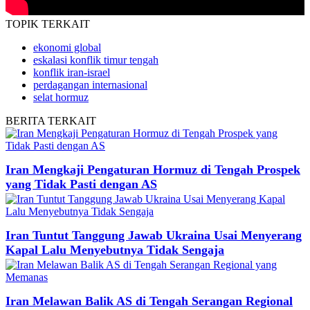
TOPIK
TERKAIT
ekonomi global
eskalasi konflik timur tengah
konflik iran-israel
perdagangan internasional
selat hormuz
BERITA
TERKAIT
Iran Mengkaji Pengaturan Hormuz di Tengah Prospek
yang Tidak Pasti dengan AS
Iran Tuntut Tanggung Jawab Ukraina Usai Menyerang
Kapal Lalu Menyebutnya Tidak Sengaja
Iran Melawan Balik AS di Tengah Serangan Regional