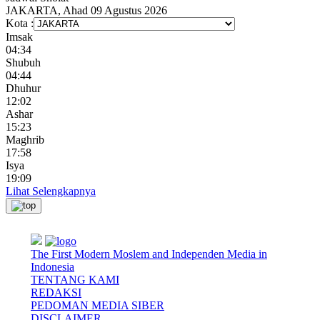
JAKARTA, Ahad 09 Agustus 2026
Kota :
Imsak
04:34
Shubuh
04:44
Dhuhur
12:02
Ashar
15:23
Maghrib
17:58
Isya
19:09
Lihat Selengkapnya
The First Modern Moslem and Independen Media in
Indonesia
TENTANG KAMI
REDAKSI
PEDOMAN MEDIA SIBER
DISCLAIMER