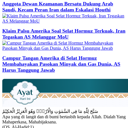
Anggota Dewan Keamanan Bersatu Dukung Arab
Saudi, Kecam Peran Iran dalam Eskalasi Houthi
Klaim Palsu Amerika Soal Selat Hormuz Terkuak, Iran
Tegaskan AS Melanggar MoU
Campur Tangan Amerika di Selat Hormuz
Membahayakan Pasokan Minyak dan Gas Dunia, AS
Harus Tanggung Jawab
سَبَّحَ لِلّٰهِ مَا فِى السَّمٰوٰتِ وَالْاَرْضِۚ وَهُوَ الْعَزِيْزُ الْحَكِيْمُ
Apa yang di langit dan di bumi bertasbih kepada Allah. Dialah Yang
Mahaperkasa, Mahabijaksana.
(QS. Al-Hadid:1)