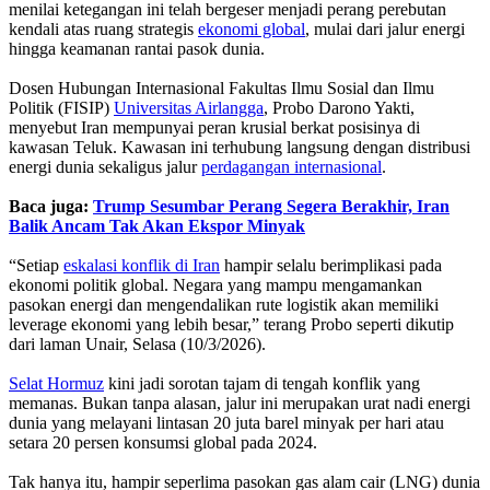
menilai ketegangan ini telah bergeser menjadi perang perebutan
kendali atas ruang strategis
ekonomi global
, mulai dari jalur energi
hingga keamanan rantai pasok dunia.
Dosen Hubungan Internasional Fakultas Ilmu Sosial dan Ilmu
Politik (FISIP)
Universitas Airlangga
, Probo Darono Yakti,
menyebut Iran mempunyai peran krusial berkat posisinya di
kawasan Teluk. Kawasan ini terhubung langsung dengan distribusi
energi dunia sekaligus jalur
perdagangan internasional
.
Baca juga:
Trump Sesumbar Perang Segera Berakhir, Iran
Balik Ancam Tak Akan Ekspor Minyak
“Setiap
eskalasi konflik di Iran
hampir selalu berimplikasi pada
ekonomi politik global. Negara yang mampu mengamankan
pasokan energi dan mengendalikan rute logistik akan memiliki
leverage ekonomi yang lebih besar,” terang Probo seperti dikutip
dari laman Unair, Selasa (10/3/2026).
Selat Hormuz
kini jadi sorotan tajam di tengah konflik yang
memanas. Bukan tanpa alasan, jalur ini merupakan urat nadi energi
dunia yang melayani lintasan 20 juta barel minyak per hari atau
setara 20 persen konsumsi global pada 2024.
Tak hanya itu, hampir seperlima pasokan gas alam cair (LNG) dunia