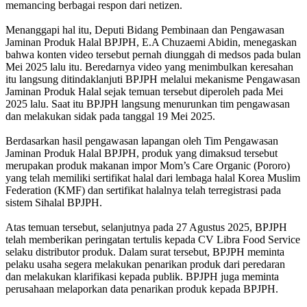
memancing berbagai respon dari netizen.
Menanggapi hal itu, Deputi Bidang Pembinaan dan Pengawasan
Jaminan Produk Halal BPJPH, E.A Chuzaemi Abidin, menegaskan
bahwa konten video tersebut pernah diunggah di medsos pada bulan
Mei 2025 lalu itu. Beredarnya video yang menimbulkan keresahan
itu langsung ditindaklanjuti BPJPH melalui mekanisme Pengawasan
Jaminan Produk Halal sejak temuan tersebut diperoleh pada Mei
2025 lalu. Saat itu BPJPH langsung menurunkan tim pengawasan
dan melakukan sidak pada tanggal 19 Mei 2025.
Berdasarkan hasil pengawasan lapangan oleh Tim Pengawasan
Jaminan Produk Halal BPJPH, produk yang dimaksud tersebut
merupakan produk makanan impor Mom’s Care Organic (Pororo)
yang telah memiliki sertifikat halal dari lembaga halal Korea Muslim
Federation (KMF) dan sertifikat halalnya telah terregistrasi pada
sistem Sihalal BPJPH.
Atas temuan tersebut, selanjutnya pada 27 Agustus 2025, BPJPH
telah memberikan peringatan tertulis kepada CV Libra Food Service
selaku distributor produk. Dalam surat tersebut, BPJPH meminta
pelaku usaha segera melakukan penarikan produk dari peredaran
dan melakukan klarifikasi kepada publik. BPJPH juga meminta
perusahaan melaporkan data penarikan produk kepada BPJPH.