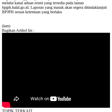
melalui kanal aduan resmi yang tersedia pada laman
bpjph.halal.go.id. Laporan yang masuk akan segera ditindaklanjuti
BPJPH sesuai ketentuan yang berlaku
(lam)
Bagikan Artikel Ini :
TOPIK
TERKAIT