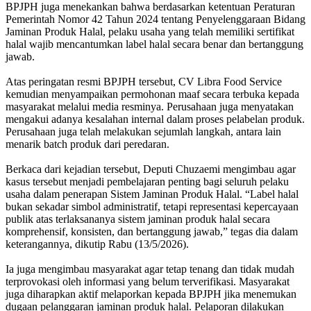
BPJPH juga menekankan bahwa berdasarkan ketentuan Peraturan
Pemerintah Nomor 42 Tahun 2024 tentang Penyelenggaraan Bidang
Jaminan Produk Halal, pelaku usaha yang telah memiliki sertifikat
halal wajib mencantumkan label halal secara benar dan bertanggung
jawab.
Atas peringatan resmi BPJPH tersebut, CV Libra Food Service
kemudian menyampaikan permohonan maaf secara terbuka kepada
masyarakat melalui media resminya. Perusahaan juga menyatakan
mengakui adanya kesalahan internal dalam proses pelabelan produk.
Perusahaan juga telah melakukan sejumlah langkah, antara lain
menarik batch produk dari peredaran.
Berkaca dari kejadian tersebut, Deputi Chuzaemi mengimbau agar
kasus tersebut menjadi pembelajaran penting bagi seluruh pelaku
usaha dalam penerapan Sistem Jaminan Produk Halal. “Label halal
bukan sekadar simbol administratif, tetapi representasi kepercayaan
publik atas terlaksananya sistem jaminan produk halal secara
komprehensif, konsisten, dan bertanggung jawab,” tegas dia dalam
keterangannya, dikutip Rabu (13/5/2026).
Ia juga mengimbau masyarakat agar tetap tenang dan tidak mudah
terprovokasi oleh informasi yang belum terverifikasi. Masyarakat
juga diharapkan aktif melaporkan kepada BPJPH jika menemukan
dugaan pelanggaran jaminan produk halal. Pelaporan dilakukan