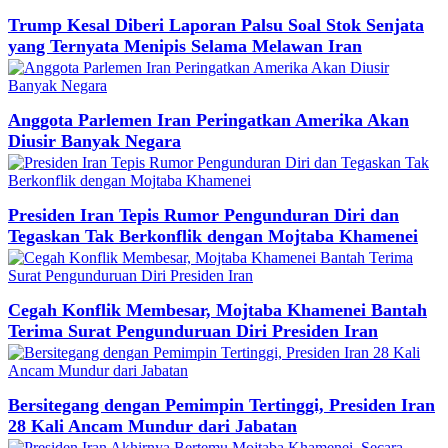
Trump Kesal Diberi Laporan Palsu Soal Stok Senjata
yang Ternyata Menipis Selama Melawan Iran
Anggota Parlemen Iran Peringatkan Amerika Akan
Diusir Banyak Negara
Presiden Iran Tepis Rumor Pengunduran Diri dan
Tegaskan Tak Berkonflik dengan Mojtaba Khamenei
Cegah Konflik Membesar, Mojtaba Khamenei Bantah
Terima Surat Pengunduruan Diri Presiden Iran
Bersitegang dengan Pemimpin Tertinggi, Presiden Iran
28 Kali Ancam Mundur dari Jabatan