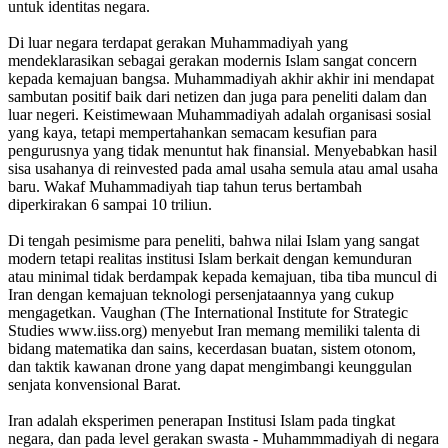
untuk identitas negara.
Di luar negara terdapat gerakan Muhammadiyah yang
mendeklarasikan sebagai gerakan modernis Islam sangat concern
kepada kemajuan bangsa. Muhammadiyah akhir akhir ini mendapat
sambutan positif baik dari netizen dan juga para peneliti dalam dan
luar negeri. Keistimewaan Muhammadiyah adalah organisasi sosial
yang kaya, tetapi mempertahankan semacam kesufian para
pengurusnya yang tidak menuntut hak finansial. Menyebabkan hasil
sisa usahanya di reinvested pada amal usaha semula atau amal usaha
baru. Wakaf Muhammadiyah tiap tahun terus bertambah
diperkirakan 6 sampai 10 triliun.
Di tengah pesimisme para peneliti, bahwa nilai Islam yang sangat
modern tetapi realitas institusi Islam berkait dengan kemunduran
atau minimal tidak berdampak kepada kemajuan, tiba tiba muncul di
Iran dengan kemajuan teknologi persenjataannya yang cukup
mengagetkan. Vaughan (The International Institute for Strategic
Studies www.iiss.org) menyebut Iran memang memiliki talenta di
bidang matematika dan sains, kecerdasan buatan, sistem otonom,
dan taktik kawanan drone yang dapat mengimbangi keunggulan
senjata konvensional Barat.
Iran adalah eksperimen penerapan Institusi Islam pada tingkat
negara, dan pada level gerakan swasta - Muhammmadiyah di negara