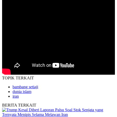
TOPIK
TERKAIT
bambang setiaji
dunia islam
iran
BERITA
TERKAIT