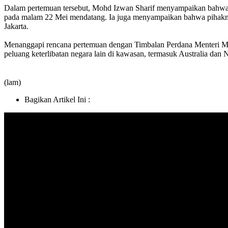
Dalam pertemuan tersebut, Mohd Izwan Sharif menyampaikan bahwa s
pada malam 22 Mei mendatang. Ia juga menyampaikan bahwa pihakny
Jakarta.
Menanggapi rencana pertemuan dengan Timbalan Perdana Menteri Ma
peluang keterlibatan negara lain di kawasan, termasuk Australia da
(lam)
Bagikan Artikel Ini :