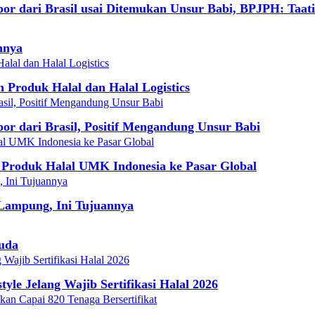
 dari Brasil usai Ditemukan Unsur Babi, BPJPH: Taati
nnya
roduk Halal dan Halal Logistics
 dari Brasil, Positif Mengandung Unsur Babi
g Produk Halal UMK Indonesia ke Pasar Global
Lampung, Ini Tujuannya
Muda
yle Jelang Wajib Sertifikasi Halal 2026