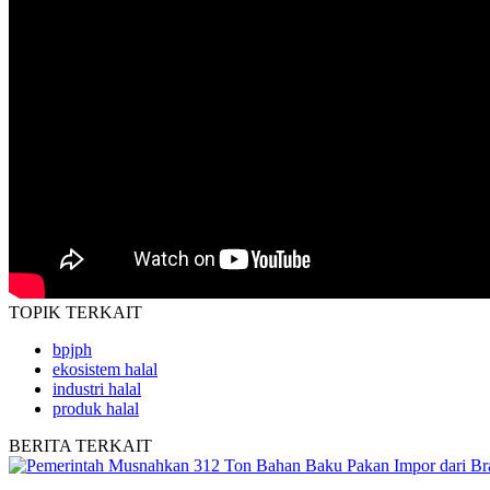
TOPIK
TERKAIT
bpjph
ekosistem halal
industri halal
produk halal
BERITA
TERKAIT