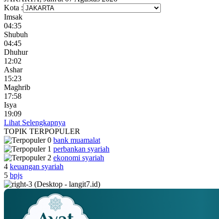
Kota :
Imsak
04:35
Shubuh
04:45
Dhuhur
12:02
Ashar
15:23
Maghrib
17:58
Isya
19:09
Lihat Selengkapnya
TOPIK
TERPOPULER
bank muamalat
perbankan syariah
ekonomi syariah
4
keuangan syariah
5
bpjs