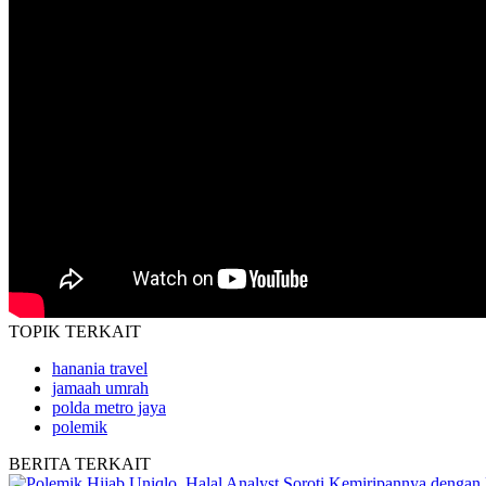
TOPIK
TERKAIT
hanania travel
jamaah umrah
polda metro jaya
polemik
BERITA
TERKAIT