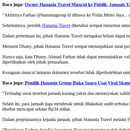
Baca juga:
Owner Hanania Travel Muncul ke Publik, Jamaah T
“Akhirnya Farhan @hananiagroup.id dibawa ke Polda Metro Jaya... se
Sebelumnya, pemilik
Hanania Travel
diketahui sempat menemui ratus
Dalam pertemuan itu, pihak Hanania Travel mengakui belum dapat me
Menurut Dhany, pihak Hanania Travel sempat menunjukkan surat perba
Hanya saja, kata Dhany, Ahmad Farhan tidak dapat menunjukkan valid
diperlihatkan oleh pihak perusahaan.
Keraguan muncul lantaran dokumen tersebut tidak diperbolehkan untu
Baca juga:
Pemilik Hanania Group Buka Suara Usai Viral Ska
“Terhadap surat tersebut jamaah kurang yakin dan menanyakan validit
Selain itu, para jamaah juga mendesak untuk dilakukan audit terbuk
disebut mencapai sekitar Rp34 miliar.
Dalam penjelasannya kepada jamaah, pihak Hanania Travel melalui F
"Penjelasan Farhan, kondisi keuangan Hanania memang sudah defisit