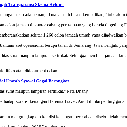
agih Transparansi Skema Refund
moga masih ada peluang dana jamaah bisa dikembalikan,” tulis akun ter
an calon jamaah di kantor cabang perusahaan yang berada di gedung E
mberangkatkan sekitar 1.260 calon jamaah umrah yang dijadwalkan ber
ntuan aset operasional berupa tanah di Semarang, Jawa Tengah, yang t
itas surat maupun lampiran sertifikat. Sehingga membuat jamaah kuran
k difoto atau didokumentasikan.
ndal Umrah Syawal Gagal Berangkat
as surat maupun lampiran sertifikat,” kata Dhany.
a terhadap kondisi keuangan Hanania Travel. Audit dinilai penting gu
arhan mengungkapkan kondisi keuangan perusahaan disebut telah menga
 sejak awal tahun 2026," ungkapnya.