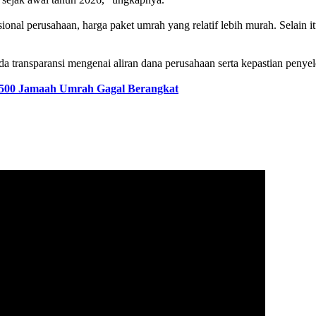
rasional perusahaan, harga paket umrah yang relatif lebih murah. Sela
da transparansi mengenai aliran dana perusahaan serta kepastian peny
1.500 Jamaah Umrah Gagal Berangkat