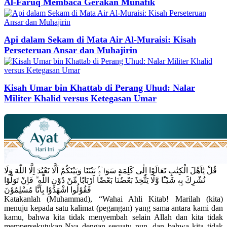
Al-Faruq Membaca Gerakan Munafik
Api dalam Sekam di Mata Air Al-Muraisi: Kisah
Perseteruan Ansar dan Muhajirin
Kisah Umar bin Khattab di Perang Uhud: Nalar
Militer Khalid versus Ketegasan Umar
قُلْ يٰٓاَهْلَ الْكِتٰبِ تَعَالَوْا اِلٰى كَلِمَةٍ سَوَاۤءٍۢ بَيْنَنَا وَبَيْنَكُمْ اَلَّا نَعْبُدَ اِلَّا اللّٰهَ وَلَا
نُشْرِكَ بِهٖ شَيْـًٔا وَّلَا يَتَّخِذَ بَعْضُنَا بَعْضًا اَرْبَابًا مِّنْ دُوْنِ اللّٰهِ ۗ فَاِنْ تَوَلَّوْا
فَقُوْلُوا اشْهَدُوْا بِاَنَّا مُسْلِمُوْنَ
Katakanlah (Muhammad), “Wahai Ahli Kitab! Marilah (kita)
menuju kepada satu kalimat (pegangan) yang sama antara kami dan
kamu, bahwa kita tidak menyembah selain Allah dan kita tidak
mempersekutukan-Nya dengan sesuatu pun, dan bahwa kita tidak