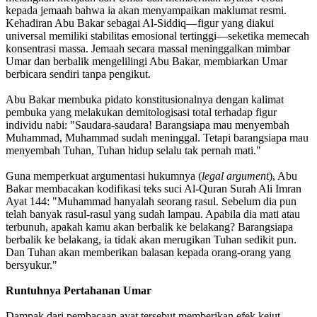
kepada jemaah bahwa ia akan menyampaikan maklumat resmi.
Kehadiran Abu Bakar sebagai Al-Siddiq—figur yang diakui
universal memiliki stabilitas emosional tertinggi—seketika memecah
konsentrasi massa. Jemaah secara massal meninggalkan mimbar
Umar dan berbalik mengelilingi Abu Bakar, membiarkan Umar
berbicara sendiri tanpa pengikut.
Abu Bakar membuka pidato konstitusionalnya dengan kalimat
pembuka yang melakukan demitologisasi total terhadap figur
individu nabi: "Saudara-saudara! Barangsiapa mau menyembah
Muhammad, Muhammad sudah meninggal. Tetapi barangsiapa mau
menyembah Tuhan, Tuhan hidup selalu tak pernah mati."
Guna memperkuat argumentasi hukumnya (
legal argument
), Abu
Bakar membacakan kodifikasi teks suci Al-Quran Surah Ali Imran
Ayat 144: "Muhammad hanyalah seorang rasul. Sebelum dia pun
telah banyak rasul-rasul yang sudah lampau. Apabila dia mati atau
terbunuh, apakah kamu akan berbalik ke belakang? Barangsiapa
berbalik ke belakang, ia tidak akan merugikan Tuhan sedikit pun.
Dan Tuhan akan memberikan balasan kepada orang-orang yang
bersyukur."
Runtuhnya Pertahanan Umar
Dampak dari pembacaan ayat tersebut memberikan efek kejut