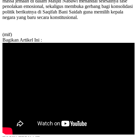
massa jemaah di dalam Masjid Nabawi menandai selesainya fase
penolakan emosional, sekaligus membuka gerbang bagi konsolidasi
politik berikutnya di Saqifah Bani Saidah guna memilih kepala
negara yang baru secara konstitusional.
(mif)
Bagikan Artikel Ini :