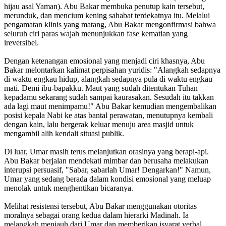
hijau asal Yaman). Abu Bakar membuka penutup kain tersebut,
merunduk, dan mencium kening sahabat terdekatnya itu. Melalui
pengamatan klinis yang matang, Abu Bakar mengonfirmasi bahwa
seluruh ciri paras wajah menunjukkan fase kematian yang
ireversibel.
Dengan ketenangan emosional yang menjadi ciri khasnya, Abu
Bakar melontarkan kalimat perpisahan yuridis: "Alangkah sedapnya
di waktu engkau hidup, alangkah sedapnya pula di waktu engkau
mati. Demi ibu-bapakku. Maut yang sudah ditentukan Tuhan
kepadamu sekarang sudah sampai kaurasakan. Sesudah itu takkan
ada lagi maut menimpamu!" Abu Bakar kemudian mengembalikan
posisi kepala Nabi ke atas bantal perawatan, menutupnya kembali
dengan kain, lalu bergerak keluar menuju area masjid untuk
mengambil alih kendali situasi publik.
Di luar, Umar masih terus melanjutkan orasinya yang berapi-api.
Abu Bakar berjalan mendekati mimbar dan berusaha melakukan
interupsi persuasif, "Sabar, sabarlah Umar! Dengarkan!" Namun,
Umar yang sedang berada dalam kondisi emosional yang meluap
menolak untuk menghentikan bicaranya.
Melihat resistensi tersebut, Abu Bakar menggunakan otoritas
moralnya sebagai orang kedua dalam hierarki Madinah. Ia
melangkah menjauh dari Umar dan memberikan isyarat verbal