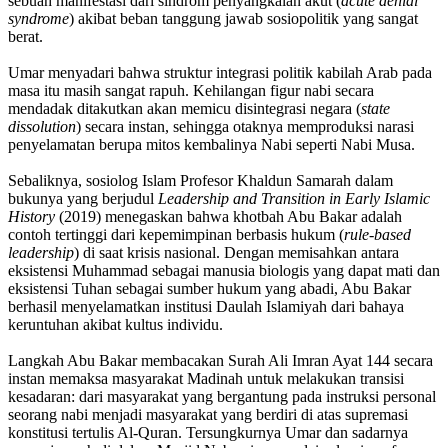
sebuah manifestasi dari sindrom penyangkalan akut (
acute denial
syndrome
) akibat beban tanggung jawab sosiopolitik yang sangat
berat.
Umar menyadari bahwa struktur integrasi politik kabilah Arab pada
masa itu masih sangat rapuh. Kehilangan figur nabi secara
mendadak ditakutkan akan memicu disintegrasi negara (
state
dissolution
) secara instan, sehingga otaknya memproduksi narasi
penyelamatan berupa mitos kembalinya Nabi seperti Nabi Musa.
Sebaliknya, sosiolog Islam Profesor Khaldun Samarah dalam
bukunya yang berjudul
Leadership and Transition in Early Islamic
History
(2019) menegaskan bahwa khotbah Abu Bakar adalah
contoh tertinggi dari kepemimpinan berbasis hukum (
rule-based
leadership
) di saat krisis nasional. Dengan memisahkan antara
eksistensi Muhammad sebagai manusia biologis yang dapat mati dan
eksistensi Tuhan sebagai sumber hukum yang abadi, Abu Bakar
berhasil menyelamatkan institusi Daulah Islamiyah dari bahaya
keruntuhan akibat kultus individu.
Langkah Abu Bakar membacakan Surah Ali Imran Ayat 144 secara
instan memaksa masyarakat Madinah untuk melakukan transisi
kesadaran: dari masyarakat yang bergantung pada instruksi personal
seorang nabi menjadi masyarakat yang berdiri di atas supremasi
konstitusi tertulis Al-Quran. Tersungkurnya Umar dan sadarnya