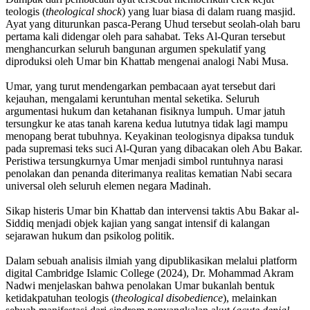
teologis (
theological shock
) yang luar biasa di dalam ruang masjid.
Ayat yang diturunkan pasca-Perang Uhud tersebut seolah-olah baru
pertama kali didengar oleh para sahabat. Teks Al-Quran tersebut
menghancurkan seluruh bangunan argumen spekulatif yang
diproduksi oleh Umar bin Khattab mengenai analogi Nabi Musa.
Umar, yang turut mendengarkan pembacaan ayat tersebut dari
kejauhan, mengalami keruntuhan mental seketika. Seluruh
argumentasi hukum dan ketahanan fisiknya lumpuh. Umar jatuh
tersungkur ke atas tanah karena kedua lututnya tidak lagi mampu
menopang berat tubuhnya. Keyakinan teologisnya dipaksa tunduk
pada supremasi teks suci Al-Quran yang dibacakan oleh Abu Bakar.
Peristiwa tersungkurnya Umar menjadi simbol runtuhnya narasi
penolakan dan penanda diterimanya realitas kematian Nabi secara
universal oleh seluruh elemen negara Madinah.
Sikap histeris Umar bin Khattab dan intervensi taktis Abu Bakar al-
Siddiq menjadi objek kajian yang sangat intensif di kalangan
sejarawan hukum dan psikolog politik.
Dalam sebuah analisis ilmiah yang dipublikasikan melalui platform
digital Cambridge Islamic College (2024), Dr. Mohammad Akram
Nadwi menjelaskan bahwa penolakan Umar bukanlah bentuk
ketidakpatuhan teologis (
theological disobedience
), melainkan