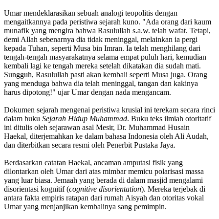
Umar mendeklarasikan sebuah analogi teopolitis dengan
mengaitkannya pada peristiwa sejarah kuno. "Ada orang dari kaum
munafik yang mengira bahwa Rasulullah s.a.w. telah wafat. Tetapi,
demi Allah sebenarnya dia tidak meninggal, melainkan ia pergi
kepada Tuhan, seperti Musa bin Imran. Ia telah menghilang dari
tengah-tengah masyarakatnya selama empat puluh hari, kemudian
kembali lagi ke tengah mereka setelah dikatakan dia sudah mati.
Sungguh, Rasulullah pasti akan kembali seperti Musa juga. Orang
yang menduga bahwa dia telah meninggal, tangan dan kakinya
harus dipotong!" ujar Umar dengan nada mengancam.
Dokumen sejarah mengenai peristiwa krusial ini terekam secara rinci
dalam buku
Sejarah Hidup Muhammad
. Buku teks ilmiah otoritatif
ini ditulis oleh sejarawan asal Mesir, Dr. Muhammad Husain
Haekal, diterjemahkan ke dalam bahasa Indonesia oleh Ali Audah,
dan diterbitkan secara resmi oleh Penerbit Pustaka Jaya.
Berdasarkan catatan Haekal, ancaman amputasi fisik yang
dilontarkan oleh Umar dari atas mimbar memicu polarisasi massa
yang luar biasa. Jemaah yang berada di dalam masjid mengalami
disorientasi kognitif (
cognitive disorientation
). Mereka terjebak di
antara fakta empiris ratapan dari rumah Aisyah dan otoritas vokal
Umar yang menjanjikan kembalinya sang pemimpin.