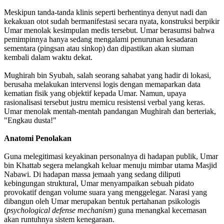
Meskipun tanda-tanda klinis seperti berhentinya denyut nadi dan
kekakuan otot sudah bermanifestasi secara nyata, konstruksi berpikir
Umar menolak kesimpulan medis tersebut. Umar berasumsi bahwa
pemimpinnya hanya sedang mengalami penurunan kesadaran
sementara (pingsan atau sinkop) dan dipastikan akan siuman
kembali dalam waktu dekat.
Mughirah bin Syubah, salah seorang sahabat yang hadir di lokasi,
berusaha melakukan intervensi logis dengan memaparkan data
kematian fisik yang objektif kepada Umar. Namun, upaya
rasionalisasi tersebut justru memicu resistensi verbal yang keras.
Umar menolak mentah-mentah pandangan Mughirah dan berteriak,
"Engkau dusta!"
Anatomi Penolakan
Guna melegitimasi keyakinan personalnya di hadapan publik, Umar
bin Khattab segera melangkah keluar menuju mimbar utama Masjid
Nabawi. Di hadapan massa jemaah yang sedang diliputi
kebingungan struktural, Umar menyampaikan sebuah pidato
provokatif dengan volume suara yang menggelegar. Narasi yang
dibangun oleh Umar merupakan bentuk pertahanan psikologis
(
psychological defense mechanism
) guna menangkal kecemasan
akan runtuhnya sistem kenegaraan.