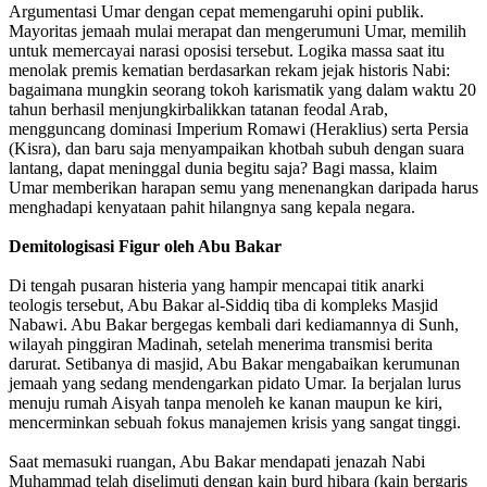
Argumentasi Umar dengan cepat memengaruhi opini publik.
Mayoritas jemaah mulai merapat dan mengerumuni Umar, memilih
untuk memercayai narasi oposisi tersebut. Logika massa saat itu
menolak premis kematian berdasarkan rekam jejak historis Nabi:
bagaimana mungkin seorang tokoh karismatik yang dalam waktu 20
tahun berhasil menjungkirbalikkan tatanan feodal Arab,
mengguncang dominasi Imperium Romawi (Heraklius) serta Persia
(Kisra), dan baru saja menyampaikan khotbah subuh dengan suara
lantang, dapat meninggal dunia begitu saja? Bagi massa, klaim
Umar memberikan harapan semu yang menenangkan daripada harus
menghadapi kenyataan pahit hilangnya sang kepala negara.
Demitologisasi Figur oleh Abu Bakar
Di tengah pusaran histeria yang hampir mencapai titik anarki
teologis tersebut, Abu Bakar al-Siddiq tiba di kompleks Masjid
Nabawi. Abu Bakar bergegas kembali dari kediamannya di Sunh,
wilayah pinggiran Madinah, setelah menerima transmisi berita
darurat. Setibanya di masjid, Abu Bakar mengabaikan kerumunan
jemaah yang sedang mendengarkan pidato Umar. Ia berjalan lurus
menuju rumah Aisyah tanpa menoleh ke kanan maupun ke kiri,
mencerminkan sebuah fokus manajemen krisis yang sangat tinggi.
Saat memasuki ruangan, Abu Bakar mendapati jenazah Nabi
Muhammad telah diselimuti dengan kain burd hibara (kain bergaris