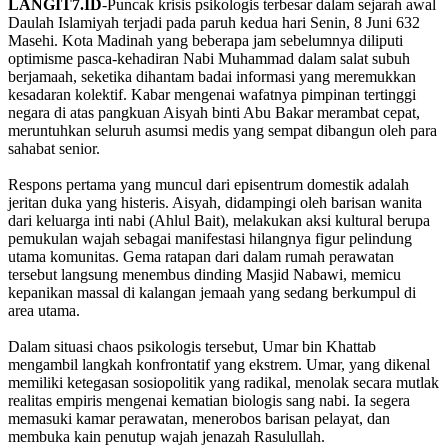
LANGIT7.ID
-Puncak krisis psikologis terbesar dalam sejarah awal
Daulah Islamiyah terjadi pada paruh kedua hari Senin, 8 Juni 632
Masehi. Kota Madinah yang beberapa jam sebelumnya diliputi
optimisme pasca-kehadiran Nabi Muhammad dalam salat subuh
berjamaah, seketika dihantam badai informasi yang meremukkan
kesadaran kolektif. Kabar mengenai wafatnya pimpinan tertinggi
negara di atas pangkuan Aisyah binti Abu Bakar merambat cepat,
meruntuhkan seluruh asumsi medis yang sempat dibangun oleh para
sahabat senior.
Respons pertama yang muncul dari episentrum domestik adalah
jeritan duka yang histeris. Aisyah, didampingi oleh barisan wanita
dari keluarga inti nabi (Ahlul Bait), melakukan aksi kultural berupa
pemukulan wajah sebagai manifestasi hilangnya figur pelindung
utama komunitas. Gema ratapan dari dalam rumah perawatan
tersebut langsung menembus dinding Masjid Nabawi, memicu
kepanikan massal di kalangan jemaah yang sedang berkumpul di
area utama.
Dalam situasi chaos psikologis tersebut, Umar bin Khattab
mengambil langkah konfrontatif yang ekstrem. Umar, yang dikenal
memiliki ketegasan sosiopolitik yang radikal, menolak secara mutlak
realitas empiris mengenai kematian biologis sang nabi. Ia segera
memasuki kamar perawatan, menerobos barisan pelayat, dan
membuka kain penutup wajah jenazah Rasulullah.