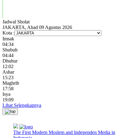
Jadwal
Sholat
JAKARTA, Ahad 09 Agustus 2026
Kota :
Imsak
04:34
Shubuh
04:44
Dhuhur
12:02
Ashar
15:23
Maghrib
17:58
Isya
19:09
Lihat Selengkapnya
The First Modern Moslem and Independen Media in
Indonesia