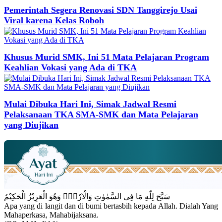
Pemerintah Segera Renovasi SDN Tanggirejo Usai
Viral karena Kelas Roboh
Khusus Murid SMK, Ini 51 Mata Pelajaran Program
Keahlian Vokasi yang Ada di TKA
Mulai Dibuka Hari Ini, Simak Jadwal Resmi
Pelaksanaan TKA SMA-SMK dan Mata Pelajaran
yang Diujikan
سَبَّحَ لِلّٰهِ مَا فِى السَّمٰوٰتِ وَالْاَرْضِۚ وَهُوَ الْعَزِيْزُ الْحَكِيْمُ
Apa yang di langit dan di bumi bertasbih kepada Allah. Dialah Yang
Mahaperkasa, Mahabijaksana.