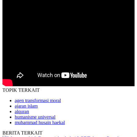
TOPIK
TERKAIT
agen transformasi moral
ajaran islam
alquran
humanisme universal
muhammad husain haekal
BERITA
TERKAIT