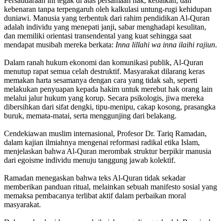
Persaudaraan ini tegak di atas persamaan hak, kebaikan, dan
kebenaran tanpa terpengaruh oleh kalkulasi untung-rugi kehidupan
duniawi. Manusia yang terbentuk dari rahim pendidikan Al-Quran
adalah individu yang menepati janji, sabar menghadapi kesulitan,
dan memiliki orientasi transendental yang kuat sehingga saat
mendapat musibah mereka berkata:
Inna lillahi wa inna ilaihi rajiun
.
Dalam ranah hukum ekonomi dan komunikasi publik, Al-Quran
menutup rapat semua celah destruktif. Masyarakat dilarang keras
memakan harta sesamanya dengan cara yang tidak sah, seperti
melakukan penyuapan kepada hakim untuk merebut hak orang lain
melalui jalur hukum yang korup. Secara psikologis, jiwa mereka
dibersihkan dari sifat dengki, tipu-menipu, cakap kosong, prasangka
buruk, memata-matai, serta menggunjing dari belakang.
Cendekiawan muslim internasional, Profesor Dr. Tariq Ramadan,
dalam kajian ilmiahnya mengenai reformasi radikal etika Islam,
menjelaskan bahwa Al-Quran merombak struktur berpikir manusia
dari egoisme individu menuju tanggung jawab kolektif.
Ramadan menegaskan bahwa teks Al-Quran tidak sekadar
memberikan panduan ritual, melainkan sebuah manifesto sosial yang
memaksa pembacanya terlibat aktif dalam perbaikan moral
masyarakat.