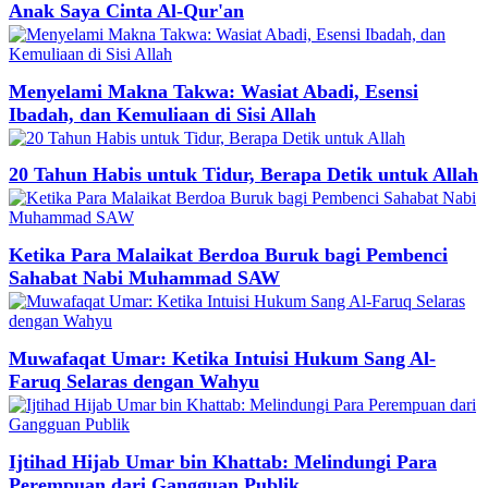
Anak Saya Cinta Al-Qur'an
Menyelami Makna Takwa: Wasiat Abadi, Esensi
Ibadah, dan Kemuliaan di Sisi Allah
20 Tahun Habis untuk Tidur, Berapa Detik untuk Allah
Ketika Para Malaikat Berdoa Buruk bagi Pembenci
Sahabat Nabi Muhammad SAW
Muwafaqat Umar: Ketika Intuisi Hukum Sang Al-
Faruq Selaras dengan Wahyu
Ijtihad Hijab Umar bin Khattab: Melindungi Para
Perempuan dari Gangguan Publik