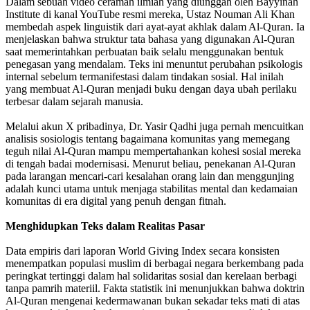
Dalam sebuah video ceramah ilmiah yang diunggah oleh Bayyinah
Institute di kanal YouTube resmi mereka, Ustaz Nouman Ali Khan
membedah aspek linguistik dari ayat-ayat akhlak dalam Al-Quran. Ia
menjelaskan bahwa struktur tata bahasa yang digunakan Al-Quran
saat memerintahkan perbuatan baik selalu menggunakan bentuk
penegasan yang mendalam. Teks ini menuntut perubahan psikologis
internal sebelum termanifestasi dalam tindakan sosial. Hal inilah
yang membuat Al-Quran menjadi buku dengan daya ubah perilaku
terbesar dalam sejarah manusia.
Melalui akun X pribadinya, Dr. Yasir Qadhi juga pernah mencuitkan
analisis sosiologis tentang bagaimana komunitas yang memegang
teguh nilai Al-Quran mampu mempertahankan kohesi sosial mereka
di tengah badai modernisasi. Menurut beliau, penekanan Al-Quran
pada larangan mencari-cari kesalahan orang lain dan menggunjing
adalah kunci utama untuk menjaga stabilitas mental dan kedamaian
komunitas di era digital yang penuh dengan fitnah.
Menghidupkan Teks dalam Realitas Pasar
Data empiris dari laporan World Giving Index secara konsisten
menempatkan populasi muslim di berbagai negara berkembang pada
peringkat tertinggi dalam hal solidaritas sosial dan kerelaan berbagi
tanpa pamrih materiil. Fakta statistik ini menunjukkan bahwa doktrin
Al-Quran mengenai kedermawanan bukan sekadar teks mati di atas