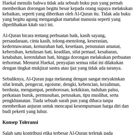
Haekal menulis bahwa tidak ada sebuah buku pun yang pernah
memberikan dorongan begitu besar kepada orang supaya melakukan
kebaikan, seperti yang diberikan oleh Al-Quran itu. Tidak ada buku
yang begitu agung mengangkat martabat manusia seperti yang
diperlihatkan kitab suci ini.
Al-Quran bicara tentang perbuatan baik, kasih sayang,
persaudaraan, cinta kasih, tolong-menolong, keserasian,
kedermawanan, kemurahan hati, kesetiaan, penunaian amanat,
kebersihan, ketulusan hati, keadilan, sifat pemaaf, kesabaran,
ketabahan, kerendahan hati, hingga dorongan melakukan perbuatan
terhormat. Menurut Haekal, penyajian semua nilai ini dilakukan
dengan tingkat mukjizat sastra atau ijaz yang tidak ada taranya.
Sebaliknya, Al-Quran juga melarang dengan sangat meyakinkan
sifat lemah, pengecut, egoisme, dengki, kebencian, kezaliman,
berdusta, mengumpat, pemborosan, kekikiran, tuduhan palsu,
perkataan buruk, permusuhan, perusakan, tipu muslihat, serta
pengkhianatan. Tiada sebuah surah pun yang dibaca tanpa
memberikan anjuran untuk mencapai kesempurnaan harga diri dan
budi pekerti yang luhur.
Konsep Toleransi
Salah satu kontribusi etika terbesar Al-Quran terletak pada