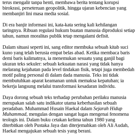
terus mengalir tanpa henti, membawa berita tentang korupsi
birokrasi, perseteruan geopolitik, hingga ujaran kebencian yang
membanjiri lini masa media sosial.
Di era banjir informasi ini, kata-kata sering kali kehilangan
taringnya. Ribuan regulasi hukum buatan manusia diproduksi setiap
tahun, namun moralitas publik tetap mengalami defisit.
Dalam situasi seperti ini, sang editor membuka sebuah kitab suci
kuno yang telah berusia empat belas abad. Ketika membaca baris
demi baris kalimatnya, ia menemukan sesuatu yang ganjil bagi
ukuran teks sekuler: sebuah kekuatan narasi yang tidak hanya
melarang kejahatan pada level tindakan fisik, tetapi juga membedah
motif paling personal di dalam dada manusia. Teks ini tidak
membutuhkan aparat keamanan untuk memaksa kepatuhan; ia
bekerja langsung melalui transformasi kesadaran individu.
Daya dorong sebuah teks terhadap perubahan perilaku manusia
merupakan salah satu indikator utama keberhasilan sebuah
peradaban. Muhammad Husain Haekal dalam
Sejarah Hidup
Muhammad
, mengulas dengan sangat lugas mengenai fenomena
teologis ini. Dalam buku cetakan kelima tahun 1980 yang
diterbitkan oleh Pustaka Jaya dan diterjemahkan oleh Ali Audah,
Haekal mengajukan sebuah tesis yang berani.