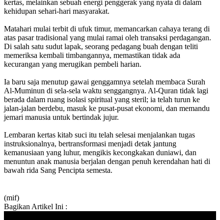
kertas, melainkan sebuah energi penggerak yang nyata di dalam
kehidupan sehari-hari masyarakat.
Matahari mulai terbit di ufuk timur, memancarkan cahaya terang di
atas pasar tradisional yang mulai ramai oleh transaksi perdagangan.
Di salah satu sudut lapak, seorang pedagang buah dengan teliti
memeriksa kembali timbangannya, memastikan tidak ada
kecurangan yang merugikan pembeli harian.
Ia baru saja menutup gawai genggamnya setelah membaca Surah
Al-Muminun di sela-sela waktu senggangnya. Al-Quran tidak lagi
berada dalam ruang isolasi spiritual yang steril; ia telah turun ke
jalan-jalan berdebu, masuk ke pusat-pusat ekonomi, dan memandu
jemari manusia untuk bertindak jujur.
Lembaran kertas kitab suci itu telah selesai menjalankan tugas
instruksionalnya, bertransformasi menjadi detak jantung
kemanusiaan yang luhur, mengikis kecongkakan duniawi, dan
menuntun anak manusia berjalan dengan penuh kerendahan hati di
bawah rida Sang Pencipta semesta.
(mif)
Bagikan Artikel Ini :