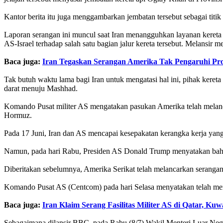
Kantor berita itu juga menggambarkan jembatan tersebut sebagai titi
Laporan serangan ini muncul saat Iran menangguhkan layanan kereta 
AS-Israel terhadap salah satu bagian jalur kereta tersebut. Melansir 
Baca juga:
Iran Tegaskan Serangan Amerika Tak Pengaruhi P
Tak butuh waktu lama bagi Iran untuk mengatasi hal ini, pihak kereta
darat menuju Mashhad.
Komando Pusat militer AS mengatakan pasukan Amerika telah melan
Hormuz.
Pada 17 Juni, Iran dan AS mencapai kesepakatan kerangka kerja yang
Namun, pada hari Rabu, Presiden AS Donald Trump menyatakan bahwa k
Diberitakan sebelumnya, Amerika Serikat telah melancarkan serangan 
Komando Pusat AS (Centcom) pada hari Selasa menyatakan telah mengha
Baca juga:
Iran Klaim Serang Fasilitas Militer AS di Qatar, Kuw
Sebagaimana dilansir BBC, pada Rabu (8/7) Wakil Menteri Luar Neger