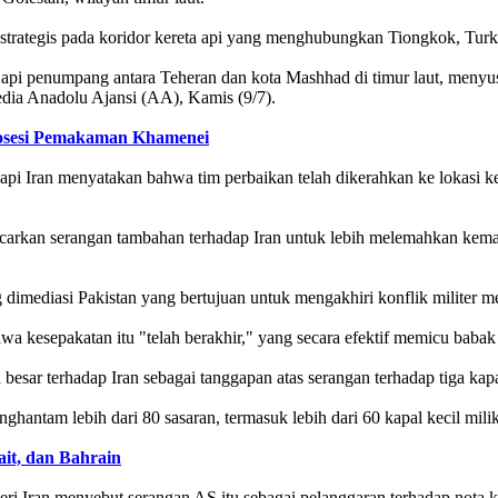
k strategis pada koridor kereta api yang menghubungkan Tiongkok, Turk
api penumpang antara Teheran dan kota Mashhad di timur laut, menyus
media Anadolu Ajansi (AA), Kamis (9/7).
rosesi Pemakaman Khamenei
 api Iran menyatakan bahwa tim perbaikan telah dikerahkan ke lokasi k
carkan serangan tambahan terhadap Iran untuk lebih melemahkan kem
 dimediasi Pakistan yang bertujuan untuk mengakhiri konflik militer 
esepakatan itu "telah berakhir," yang secara efektif memicu babak ba
besar terhadap Iran sebagai tanggapan atas serangan terhadap tiga kap
ntam lebih dari 80 sasaran, termasuk lebih dari 60 kapal kecil milik
ait, dan Bahrain
i Iran menyebut serangan AS itu sebagai pelanggaran terhadap nota k