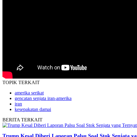
TOPIK
TERKAIT
amerika serikat
gencatan senjata iran-amerika
iran
kesepakatan damai
BERITA
TERKAIT
Trump Kesal Diberi Laporan Palsu Soal Stok Senjata y