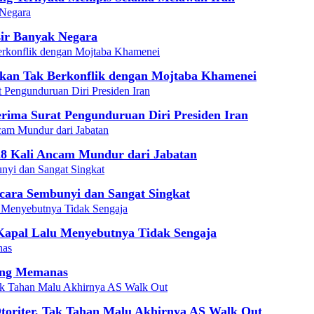
sir Banyak Negara
skan Tak Berkonflik dengan Mojtaba Khamenei
rima Surat Pengunduruan Diri Presiden Iran
 28 Kali Ancam Mundur dari Jabatan
cara Sembunyi dan Sangat Singkat
Kapal Lalu Menyebutnya Tidak Sengaja
yang Memanas
toriter, Tak Tahan Malu Akhirnya AS Walk Out