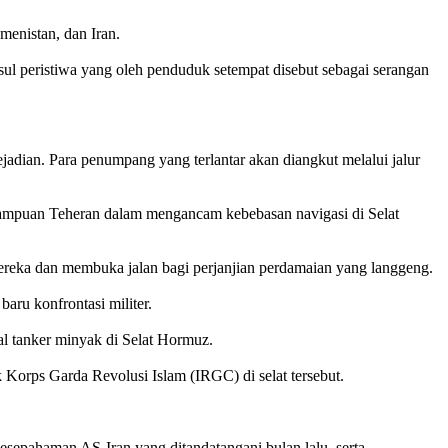
menistan, dan Iran.
ul peristiwa yang oleh penduduk setempat disebut sebagai serangan
ejadian. Para penumpang yang terlantar akan diangkut melalui jalur
ampuan Teheran dalam mengancam kebebasan navigasi di Selat
mereka dan membuka jalan bagi perjanjian perdamaian yang langgeng.
ru konfrontasi militer.
al tanker minyak di Selat Hormuz.
 Korps Garda Revolusi Islam (IRGC) di selat tersebut.
esepahaman AS-Iran yang ditandatangani bulan lalu, serta