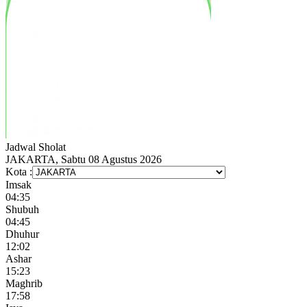
Jadwal
Sholat
JAKARTA, Sabtu 08 Agustus 2026
Kota :
Imsak
04:35
Shubuh
04:45
Dhuhur
12:02
Ashar
15:23
Maghrib
17:58