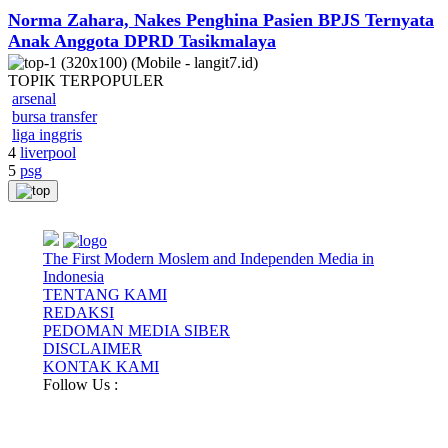
Norma Zahara, Nakes Penghina Pasien BPJS Ternyata
Anak Anggota DPRD Tasikmalaya
TOPIK
TERPOPULER
arsenal
bursa transfer
liga inggris
4
liverpool
5
psg
The First Modern Moslem and Independen Media in
Indonesia
TENTANG KAMI
REDAKSI
PEDOMAN MEDIA SIBER
DISCLAIMER
KONTAK KAMI
Follow Us :