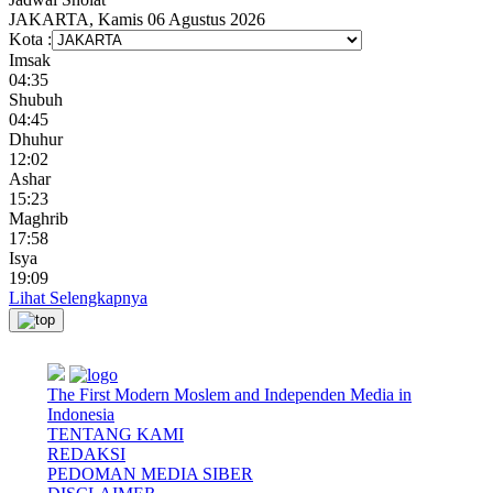
JAKARTA, Kamis 06 Agustus 2026
Kota :
Imsak
04:35
Shubuh
04:45
Dhuhur
12:02
Ashar
15:23
Maghrib
17:58
Isya
19:09
Lihat Selengkapnya
The First Modern Moslem and Independen Media in
Indonesia
TENTANG KAMI
REDAKSI
PEDOMAN MEDIA SIBER