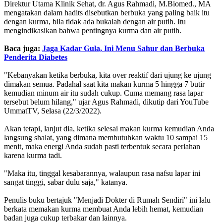
Direktur Utama Klinik Sehat, dr. Agus Rahmadi, M.Biomed., MA
mengatakan dalam hadits disebutkan berbuka yang paling baik itu
dengan kurma, bila tidak ada bukalah dengan air putih. Itu
mengindikasikan bahwa pentingnya kurma dan air putih.
Baca juga:
Jaga Kadar Gula, Ini Menu Sahur dan Berbuka
Penderita Diabetes
"Kebanyakan ketika berbuka, kita over reaktif dari ujung ke ujung
dimakan semua. Padahal saat kita makan kurma 5 hingga 7 butir
kemudian minum air itu sudah cukup. Cuma memang rasa lapar
tersebut belum hilang," ujar Agus Rahmadi, dikutip dari YouTube
UmmatTV, Selasa (22/3/2022).
Akan tetapi, lanjut dia, ketika selesai makan kurma kemudian Anda
langsung shalat, yang dimana membutuhkan waktu 10 sampai 15
menit, maka energi Anda sudah pasti terbentuk secara perlahan
karena kurma tadi.
"Maka itu, tinggal kesabarannya, walaupun rasa nafsu lapar ini
sangat tinggi, sabar dulu saja," katanya.
Penulis buku bertajuk "Menjadi Dokter di Rumah Sendiri" ini lalu
berkata memakan kurma membuat Anda lebih hemat, kemudian
badan juga cukup terbakar dan lainnya.