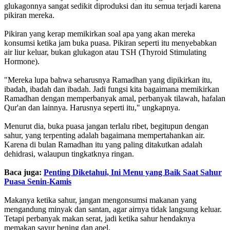
glukagonnya sangat sedikit diproduksi dan itu semua terjadi karena
pikiran mereka.
Pikiran yang kerap memikirkan soal apa yang akan mereka
konsumsi ketika jam buka puasa. Pikiran seperti itu menyebabkan
air liur keluar, bukan glukagon atau TSH (Thyroid Stimulating
Hormone).
"Mereka lupa bahwa seharusnya Ramadhan yang dipikirkan itu,
ibadah, ibadah dan ibadah. Jadi fungsi kita bagaimana memikirkan
Ramadhan dengan memperbanyak amal, perbanyak tilawah, hafalan
Qur'an dan lainnya. Harusnya seperti itu," ungkapnya.
Menurut dia, buka puasa jangan terlalu ribet, begitupun dengan
sahur, yang terpenting adalah bagaimana mempertahankan air.
Karena di bulan Ramadhan itu yang paling ditakutkan adalah
dehidrasi, walaupun tingkatknya ringan.
Baca juga:
Penting Diketahui, Ini Menu yang Baik Saat Sahur
Puasa Senin-Kamis
Makanya ketika sahur, jangan mengonsumsi makanan yang
mengandung minyak dan santan, agar airnya tidak langsung keluar.
Tetapi perbanyak makan serat, jadi ketika sahur hendaknya
memakan sayur bening dan apel.