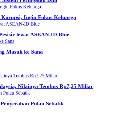
 Korupsi, Ingin Fokus Keluarga
esisir lewat ASEAN-ID Blue
ang Masuk ke Sana
aysia, Nilainya Tembus Rp7,25 Miliar
Penyerahan Pulau Sebatik