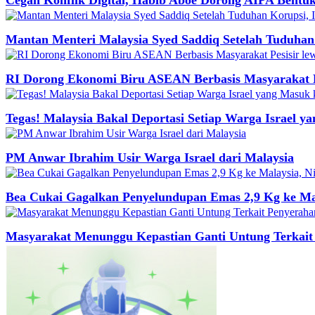
Mantan Menteri Malaysia Syed Saddiq Setelah Tuduhan
RI Dorong Ekonomi Biru ASEAN Berbasis Masyarakat P
Tegas! Malaysia Bakal Deportasi Setiap Warga Israel y
PM Anwar Ibrahim Usir Warga Israel dari Malaysia
Bea Cukai Gagalkan Penyelundupan Emas 2,9 Kg ke Mal
Masyarakat Menunggu Kepastian Ganti Untung Terkait 