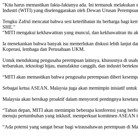
"Kita harus memastikan fakta-faktanya ada. Ini termasuk melakuka
Industri (WITI) yang diselenggarakan oleh Dewan Urusan Perempu
Tengku Zafrul mencatat bahwa sesi keterlibatan itu berharga bagi 
SHE."
"MITI mengakui kekhawatiran yang muncul, dan kekhawatiran itu akan
Ia menekankan bahwa banyak isu memerlukan diskusi lebih lanjut d
Koperasi, lembaga dan Perusahaan UKM.
Untuk mendukung pengusaha perempuan lainnya, khususnya di usaha 
terbarukan, teknologi hijau, manufaktur canggih, dan industri bertekno
“MITI akan memastikan bahwa pengusaha perempuan diberi kesempatan
Sebagai ketua ASEAN, Malaysia juga akan memimpin inisiatif untuk
Malaysia akan bersikap proaktif dalam menyoroti pentingnya keseta
“Tahun depan, MITI akan memimpin beberapa konferensi yang berfoku
menuju pertumbuhan yang inklusif, memperkuat komitmen ASEAN ter
“Ada potensi yang sangat besar bagi wirausahawan perempuan di Ma