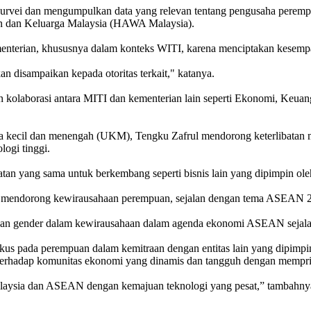
n survei dan mengumpulkan data yang relevan tentang pengusaha pere
an dan Keluarga Malaysia (HAWA Malaysia).
kementerian, khususnya dalam konteks WITI, karena menciptakan kesemp
 disampaikan kepada otoritas terkait," katanya.
an kolaborasi antara MITI dan kementerian lain seperti Ekonomi, K
kecil dan menengah (UKM), Tengku Zafrul mendorong keterlibatan mer
logi tinggi.
 yang sama untuk berkembang seperti bisnis lain yang dipimpin oleh 
 mendorong kewirausahaan perempuan, sejalan dengan tema ASEAN 202
raan gender dalam kewirausahaan dalam agenda ekonomi ASEAN sejalan
s pada perempuan dalam kemitraan dengan entitas lain yang dipimpin
hadap komunitas ekonomi yang dinamis dan tangguh dengan memprior
laysia dan ASEAN dengan kemajuan teknologi yang pesat,” tambahnya.