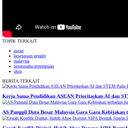
TOPIK
TERKAIT
asean
kesetaraan gender
malaysia
pengusaha perempuan
ukm
BERITA
TERKAIT
Kerja Sama Pendidikan ASEAN Prioritaskan AI dan S
AS Panggil Duta Besar Malaysia Gara Gara Kebijakan t
Cegah Konflik Digital, Habib Aboe Dorong AIPA Bentuk