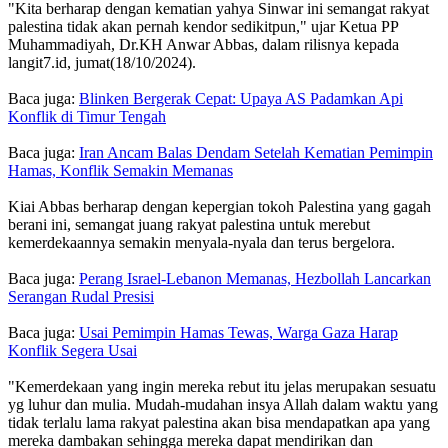
"Kita berharap dengan kematian yahya Sinwar ini semangat rakyat
palestina tidak akan pernah kendor sedikitpun," ujar Ketua PP
Muhammadiyah, Dr.KH Anwar Abbas, dalam rilisnya kepada
langit7.id, jumat(18/10/2024).
Baca juga:
Blinken Bergerak Cepat: Upaya AS Padamkan Api
Konflik di Timur Tengah
Baca juga:
Iran Ancam Balas Dendam Setelah Kematian Pemimpin
Hamas, Konflik Semakin Memanas
Kiai Abbas berharap dengan kepergian tokoh Palestina yang gagah
berani ini, semangat juang rakyat palestina untuk merebut
kemerdekaannya semakin menyala-nyala dan terus bergelora.
Baca juga:
Perang Israel-Lebanon Memanas, Hezbollah Lancarkan
Serangan Rudal Presisi
Baca juga:
Usai Pemimpin Hamas Tewas, Warga Gaza Harap
Konflik Segera Usai
"Kemerdekaan yang ingin mereka rebut itu jelas merupakan sesuatu
yg luhur dan mulia. Mudah-mudahan insya Allah dalam waktu yang
tidak terlalu lama rakyat palestina akan bisa mendapatkan apa yang
mereka dambakan sehingga mereka dapat mendirikan dan