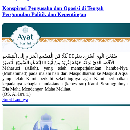
Konspirasi Pengusaha dan Oposisi di Tengah
Pergumulan Politik dan Kepentingan
سُبْحٰنَ الَّذِيْٓ اَسْرٰى بِعَبْدِهٖ لَيْلًا مِّنَ الْمَسْجِدِ الْحَرَامِ اِلَى الْمَسْجِدِ
الْاَقْصَا الَّذِيْ بٰرَكْنَا حَوْلَهٗ لِنُرِيَهٗ مِنْ اٰيٰتِنَاۗ اِنَّهٗ هُوَ السَّمِيْعُ الْبَصِيْرُ
Mahasuci (Allah), yang telah memperjalankan hamba-Nya
(Muhammad) pada malam hari dari Masjidilharam ke Masjidil Aqsa
yang telah Kami berkahi sekelilingnya agar Kami perlihatkan
kepadanya sebagian tanda-tanda (kebesaran) Kami. Sesungguhnya
Dia Maha Mendengar, Maha Melihat.
(QS. Al-Isra':1)
Surat Lainnya