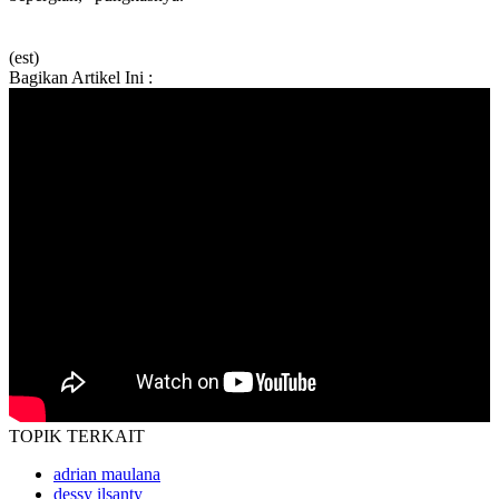
(est)
Bagikan Artikel Ini :
TOPIK
TERKAIT
adrian maulana
dessy ilsanty