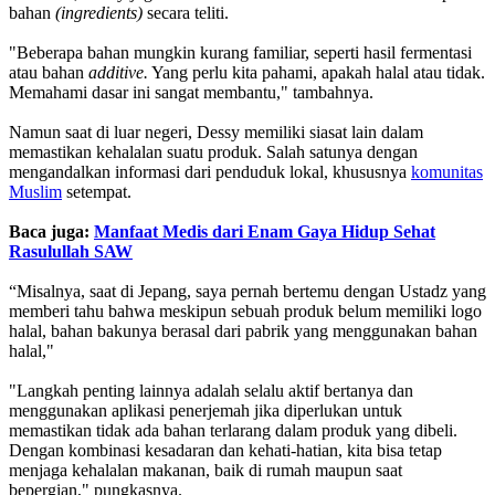
bahan
(ingredients)
secara teliti.
"Beberapa bahan mungkin kurang familiar, seperti hasil fermentasi
atau bahan
additive.
Yang perlu kita pahami, apakah halal atau tidak.
Memahami dasar ini sangat membantu," tambahnya.
Namun saat di luar negeri, Dessy memiliki siasat lain dalam
memastikan kehalalan suatu produk. Salah satunya dengan
mengandalkan informasi dari penduduk lokal, khususnya
komunitas
Muslim
setempat.
Baca juga:
Manfaat Medis dari Enam Gaya Hidup Sehat
Rasulullah SAW
“Misalnya, saat di Jepang, saya pernah bertemu dengan Ustadz yang
memberi tahu bahwa meskipun sebuah produk belum memiliki logo
halal, bahan bakunya berasal dari pabrik yang menggunakan bahan
halal,"
"Langkah penting lainnya adalah selalu aktif bertanya dan
menggunakan aplikasi penerjemah jika diperlukan untuk
memastikan tidak ada bahan terlarang dalam produk yang dibeli.
Dengan kombinasi kesadaran dan kehati-hatian, kita bisa tetap
menjaga kehalalan makanan, baik di rumah maupun saat
bepergian," pungkasnya.