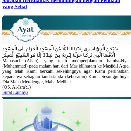
Sarapan Berkualitas Berhubungan dengan Penuaan
yang Sehat
سُبْحٰنَ الَّذِيْٓ اَسْرٰى بِعَبْدِهٖ لَيْلًا مِّنَ الْمَسْجِدِ الْحَرَامِ اِلَى الْمَسْجِدِ
الْاَقْصَا الَّذِيْ بٰرَكْنَا حَوْلَهٗ لِنُرِيَهٗ مِنْ اٰيٰتِنَاۗ اِنَّهٗ هُوَ السَّمِيْعُ الْبَصِيْرُ
Mahasuci (Allah), yang telah memperjalankan hamba-Nya
(Muhammad) pada malam hari dari Masjidilharam ke Masjidil Aqsa
yang telah Kami berkahi sekelilingnya agar Kami perlihatkan
kepadanya sebagian tanda-tanda (kebesaran) Kami. Sesungguhnya
Dia Maha Mendengar, Maha Melihat.
(QS. Al-Isra':1)
Surat Lainnya