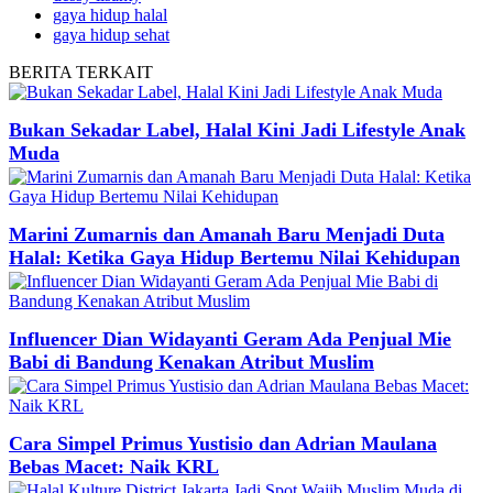
gaya hidup halal
gaya hidup sehat
BERITA
TERKAIT
Bukan Sekadar Label, Halal Kini Jadi Lifestyle Anak
Muda
Marini Zumarnis dan Amanah Baru Menjadi Duta
Halal: Ketika Gaya Hidup Bertemu Nilai Kehidupan
Influencer Dian Widayanti Geram Ada Penjual Mie
Babi di Bandung Kenakan Atribut Muslim
Cara Simpel Primus Yustisio dan Adrian Maulana
Bebas Macet: Naik KRL