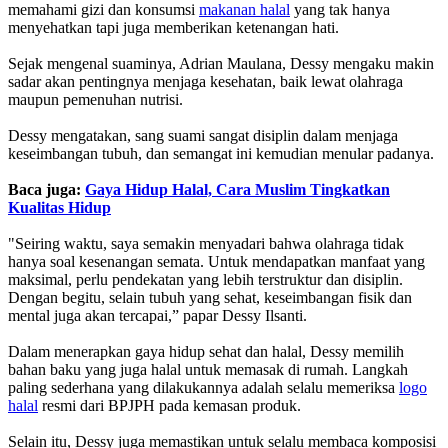
memahami gizi dan konsumsi
makanan halal
yang tak hanya
menyehatkan tapi juga memberikan ketenangan hati.
Sejak mengenal suaminya, Adrian Maulana, Dessy mengaku makin
sadar akan pentingnya menjaga kesehatan, baik lewat olahraga
maupun pemenuhan nutrisi.
Dessy mengatakan, sang suami sangat disiplin dalam menjaga
keseimbangan tubuh, dan semangat ini kemudian menular padanya.
Baca juga:
Gaya Hidup Halal, Cara Muslim Tingkatkan
Kualitas Hidup
"Seiring waktu, saya semakin menyadari bahwa olahraga tidak
hanya soal kesenangan semata. Untuk mendapatkan manfaat yang
maksimal, perlu pendekatan yang lebih terstruktur dan disiplin.
Dengan begitu, selain tubuh yang sehat, keseimbangan fisik dan
mental juga akan tercapai,” papar Dessy Ilsanti.
Dalam menerapkan gaya hidup sehat dan halal, Dessy memilih
bahan baku yang juga halal untuk memasak di rumah. Langkah
paling sederhana yang dilakukannya adalah selalu memeriksa
logo
halal
resmi dari BPJPH pada kemasan produk.
Selain itu, Dessy juga memastikan untuk selalu membaca komposisi