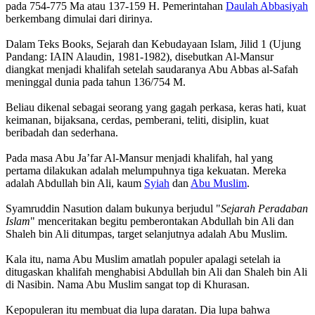
pada 754-775 Ma atau 137-159 H. Pemerintahan
Daulah Abbasiyah
berkembang dimulai dari dirinya.
Dalam Teks Books, Sejarah dan Kebudayaan Islam, Jilid 1 (Ujung
Pandang: IAIN Alaudin, 1981-1982), disebutkan Al-Mansur
diangkat menjadi khalifah setelah saudaranya Abu Abbas al-Safah
meninggal dunia pada tahun 136/754 M.
Beliau dikenal sebagai seorang yang gagah perkasa, keras hati, kuat
keimanan, bijaksana, cerdas, pemberani, teliti, disiplin, kuat
beribadah dan sederhana.
Pada masa Abu Ja’far Al-Mansur menjadi khalifah, hal yang
pertama dilakukan adalah melumpuhnya tiga kekuatan. Mereka
adalah Abdullah bin Ali, kaum
Syiah
dan
Abu Muslim
.
Syamruddin Nasution dalam bukunya berjudul "
Sejarah Peradaban
Islam
" menceritakan begitu pemberontakan Abdullah bin Ali dan
Shaleh bin Ali ditumpas, target selanjutnya adalah Abu Muslim.
Kala itu, nama Abu Muslim amatlah populer apalagi setelah ia
ditugaskan khalifah menghabisi Abdullah bin Ali dan Shaleh bin Ali
di Nasibin. Nama Abu Muslim sangat top di Khurasan.
Kepopuleran itu membuat dia lupa daratan. Dia lupa bahwa