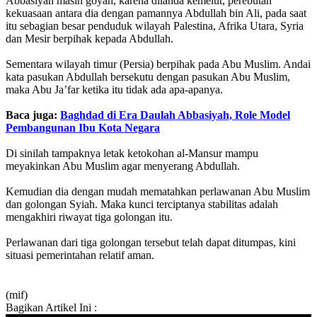
Abbasiyah masih goyah, karena dilanda kemelut, perebutan
kekuasaan antara dia dengan pamannya Abdullah bin Ali, pada saat
itu sebagian besar penduduk wilayah Palestina, Afrika Utara, Syria
dan Mesir berpihak kepada Abdullah.
Sementara wilayah timur (Persia) berpihak pada Abu Muslim. Andai
kata pasukan Abdullah bersekutu dengan pasukan Abu Muslim,
maka Abu Ja’far ketika itu tidak ada apa-apanya.
Baca juga:
Baghdad di Era Daulah Abbasiyah, Role Model
Pembangunan Ibu Kota Negara
Di sinilah tampaknya letak ketokohan al-Mansur mampu
meyakinkan Abu Muslim agar menyerang Abdullah.
Kemudian dia dengan mudah mematahkan perlawanan Abu Muslim
dan golongan Syiah. Maka kunci terciptanya stabilitas adalah
mengakhiri riwayat tiga golongan itu.
Perlawanan dari tiga golongan tersebut telah dapat ditumpas, kini
situasi pemerintahan relatif aman.
(mif)
Bagikan Artikel Ini :