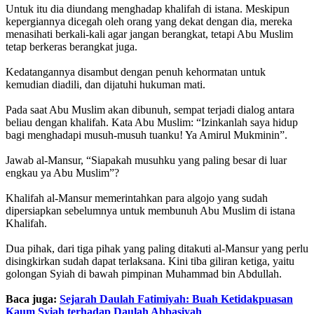
Untuk itu dia diundang menghadap khalifah di istana. Meskipun
kepergiannya dicegah oleh orang yang dekat dengan dia, mereka
menasihati berkali-kali agar jangan berangkat, tetapi Abu Muslim
tetap berkeras berangkat juga.
Kedatangannya disambut dengan penuh kehormatan untuk
kemudian diadili, dan dijatuhi hukuman mati.
Pada saat Abu Muslim akan dibunuh, sempat terjadi dialog antara
beliau dengan khalifah. Kata Abu Muslim: “Izinkanlah saya hidup
bagi menghadapi musuh-musuh tuanku! Ya Amirul Mukminin”.
Jawab al-Mansur, “Siapakah musuhku yang paling besar di luar
engkau ya Abu Muslim”?
Khalifah al-Mansur memerintahkan para algojo yang sudah
dipersiapkan sebelumnya untuk membunuh Abu Muslim di istana
Khalifah.
Dua pihak, dari tiga pihak yang paling ditakuti al-Mansur yang perlu
disingkirkan sudah dapat terlaksana. Kini tiba giliran ketiga, yaitu
golongan Syiah di bawah pimpinan Muhammad bin Abdullah.
Baca juga:
Sejarah Daulah Fatimiyah: Buah Ketidakpuasan
Kaum Syiah terhadap Daulah Abbasiyah