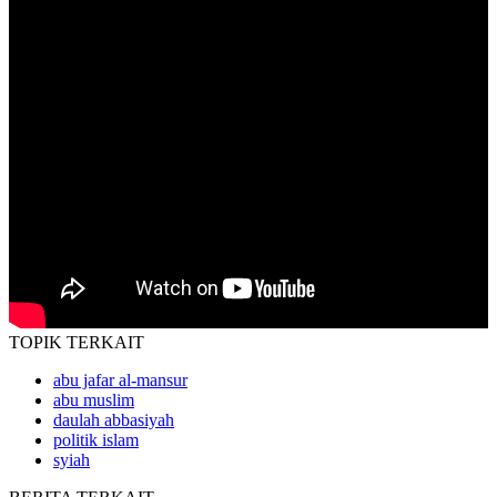
TOPIK
TERKAIT
abu jafar al-mansur
abu muslim
daulah abbasiyah
politik islam
syiah