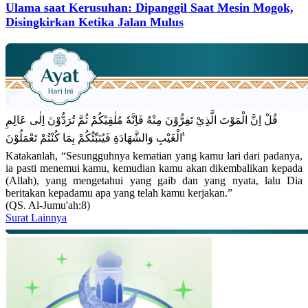
Ulama saat Kerusuhan: Dipanggil Saat Mesin Mogok,
Disingkirkan Ketika Jalan Mulus
قُلْ اِنَّ الْمَوْتَ الَّذِيْ تَفِرُّوْنَ مِنْهُ فَاِنَّهٗ مُلٰقِيْكُمْ ثُمَّ تُرَدُّوْنَ اِلٰى عَالِمِ
الْغَيْبِ وَالشَّهَادَةِ فَيُنَبِّئُكُمْ بِمَا كُنْتُمْ تَعْمَلُوْنَ ࣖ
Katakanlah, “Sesungguhnya kematian yang kamu lari dari padanya,
ia pasti menemui kamu, kemudian kamu akan dikembalikan kepada
(Allah), yang mengetahui yang gaib dan yang nyata, lalu Dia
beritakan kepadamu apa yang telah kamu kerjakan.”
(QS. Al-Jumu'ah:8)
Surat Lainnya