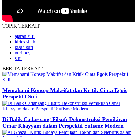
TOPIK
TERKAIT
ajaran sufi
idries shah
kisah sufi
nuri bey
sufi
BERITA
TERKAIT
Memahami Konsep Makrifat dan Kritik Cinta Egois
Perspektif Sufi
Di Balik Cadar sang Filsuf: Dekonstruksi Pemikiran
Omar Khayyam dalam Perspektif Sufisme Modern