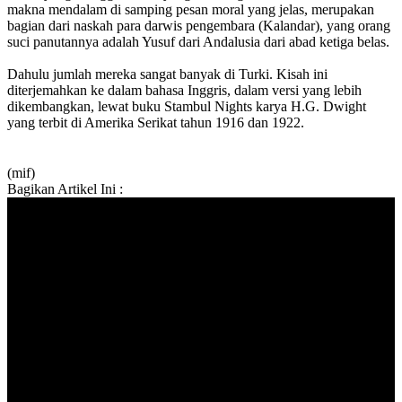
makna mendalam di samping pesan moral yang jelas, merupakan
bagian dari naskah para darwis pengembara (Kalandar), yang orang
suci panutannya adalah Yusuf dari Andalusia dari abad ketiga belas.
Dahulu jumlah mereka sangat banyak di Turki. Kisah ini
diterjemahkan ke dalam bahasa Inggris, dalam versi yang lebih
dikembangkan, lewat buku Stambul Nights karya H.G. Dwight
yang terbit di Amerika Serikat tahun 1916 dan 1922.
(mif)
Bagikan Artikel Ini :