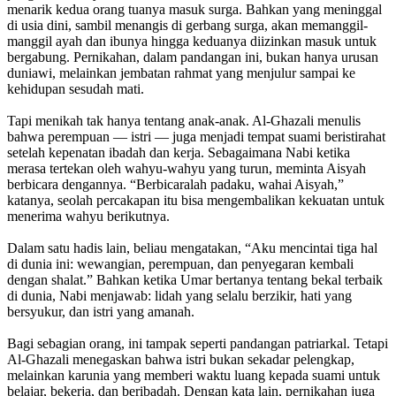
menarik kedua orang tuanya masuk surga. Bahkan yang meninggal
di usia dini, sambil menangis di gerbang surga, akan memanggil-
manggil ayah dan ibunya hingga keduanya diizinkan masuk untuk
bergabung. Pernikahan, dalam pandangan ini, bukan hanya urusan
duniawi, melainkan jembatan rahmat yang menjulur sampai ke
kehidupan sesudah mati.
Tapi menikah tak hanya tentang anak-anak. Al-Ghazali menulis
bahwa perempuan — istri — juga menjadi tempat suami beristirahat
setelah kepenatan ibadah dan kerja. Sebagaimana Nabi ketika
merasa tertekan oleh wahyu-wahyu yang turun, meminta Aisyah
berbicara dengannya. “Berbicaralah padaku, wahai Aisyah,”
katanya, seolah percakapan itu bisa mengembalikan kekuatan untuk
menerima wahyu berikutnya.
Dalam satu hadis lain, beliau mengatakan, “Aku mencintai tiga hal
di dunia ini: wewangian, perempuan, dan penyegaran kembali
dengan shalat.” Bahkan ketika Umar bertanya tentang bekal terbaik
di dunia, Nabi menjawab: lidah yang selalu berzikir, hati yang
bersyukur, dan istri yang amanah.
Bagi sebagian orang, ini tampak seperti pandangan patriarkal. Tetapi
Al-Ghazali menegaskan bahwa istri bukan sekadar pelengkap,
melainkan karunia yang memberi waktu luang kepada suami untuk
belajar, bekerja, dan beribadah. Dengan kata lain, pernikahan juga