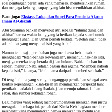
soal pembagian peran: ada yang memasak, membersihkan rumah,
dan menjaga keluarga, supaya yang lain bisa memikirkan akhirat.
Baca juga:
Ekstase, Luka, dan Sunyi Para Pencinta Ajaran
Imam Al-Ghazali
Abu Sulaiman bahkan menyebut istri sebagai “rahmat dunia dan
akhirat” karena waktu luang yang ia berikan kepada suami untuk
mengingat Tuhan. Dan Umar pernah berkata: “Setelah iman, tidak
ada rahmat yang menyamai istri yang baik.”
Namun tentu saja, pernikahan juga membawa beban: sabar
menghadapi “teteh-bengek kewanitaan”, memenuhi hak-hak istri,
menjaga mereka tetap berada di jalan hukum. Bahkan beban itu
sendiri, menurut Nabi, adalah bagian dari agama. “Memberi nafkah
kepada istri,” katanya, “lebih utama daripada memberi sedekah.”
Di tengah dunia yang sering menganggap pernikahan sebagai arena
konflik kepentingan, kisah-kisah ini mengajarkan perspektif lain:
pernikahan adalah ladang ibadah, jalan menuju rahmat, latihan
sabar, dan sumber kekuatan rohani.
Bagi mereka yang sedang mempertimbangkan menikah atau justru
meragukan lembaga ini, petuah dari Kimia Kebahagiaan memberi
perspektif yang mengingatkan bahwa menikah tak melulu soal