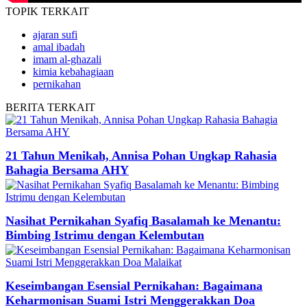
TOPIK
TERKAIT
ajaran sufi
amal ibadah
imam al-ghazali
kimia kebahagiaan
pernikahan
BERITA
TERKAIT
21 Tahun Menikah, Annisa Pohan Ungkap Rahasia
Bahagia Bersama AHY
Nasihat Pernikahan Syafiq Basalamah ke Menantu:
Bimbing Istrimu dengan Kelembutan
Keseimbangan Esensial Pernikahan: Bagaimana
Keharmonisan Suami Istri Menggerakkan Doa