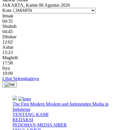
JAKARTA, Kamis 06 Agustus 2026
Kota :
Imsak
04:35
Shubuh
04:45
Dhuhur
12:02
Ashar
15:23
Maghrib
17:58
Isya
19:09
Lihat Selengkapnya
The First Modern Moslem and Independen Media in
Indonesia
TENTANG KAMI
REDAKSI
PEDOMAN MEDIA SIBER