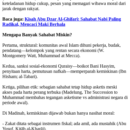
keteladanan hidup cukup, pesan yang memagari wibawa moral dari
jarak dengan rakyat.
Baca juga:
Kisah Abu Dzar Al-Ghifari: Sahabat Nabi Paling
Radikal, Mencaci Maki Berhala
Mengapa Banyak Sahabat Miskin?
Pertama, struktural: komunitas awal Islam dihuni pekerja, budak,
pendatang—kelompok yang rentan secara ekonomi (W.
Montgomery Watt, Muhammad at Mecca).
Kedua, sanksi sosial-ekonomi Quraisy—boikot Bani Hasyim,
penyitaan harta, pemutusan nafkah—memperparah kemiskinan (Ibn
Hisham; al-Tabari).
Ketiga, pilihan etik: sebagian sahabat tetap hidup asketis meski
akses pada harta perang terbuka (Madelung, The Succession to
Muhammad membahas tegangan asketisme vs administrasi negara di
periode awal).
Di Madinah, kemiskinan dijawab bukan hanya nasihat moral:
- Zakat ditata sebagai instrumen fiskal; ada amil, ada mustahik (Abu
Yusuf, Kitāb al-Kharāj).