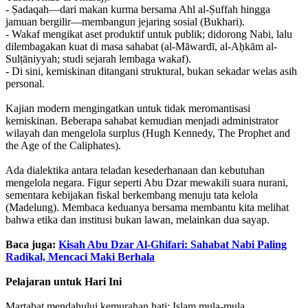
- Ṣadaqah—dari makan kurma bersama Ahl al-Ṣuffah hingga
jamuan bergilir—membangun jejaring sosial (Bukhari).
- Wakaf mengikat aset produktif untuk publik; didorong Nabi, lalu
dilembagakan kuat di masa sahabat (al-Māwardī, al-Aḥkām al-
Sulṭāniyyah; studi sejarah lembaga wakaf).
- Di sini, kemiskinan ditangani struktural, bukan sekadar welas asih
personal.
Kajian modern mengingatkan untuk tidak meromantisasi
kemiskinan. Beberapa sahabat kemudian menjadi administrator
wilayah dan mengelola surplus (Hugh Kennedy, The Prophet and
the Age of the Caliphates).
Ada dialektika antara teladan kesederhanaan dan kebutuhan
mengelola negara. Figur seperti Abu Dzar mewakili suara nurani,
sementara kebijakan fiskal berkembang menuju tata kelola
(Madelung). Membaca keduanya bersama membantu kita melihat
bahwa etika dan institusi bukan lawan, melainkan dua sayap.
Baca juga:
Kisah Abu Dzar Al-Ghifari: Sahabat Nabi Paling
Radikal, Mencaci Maki Berhala
Pelajaran untuk Hari Ini
Martabat mendahului kemurahan hati: Islam mula-mula