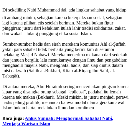
Di sekeliling Nabi Muhammad ﷺ, ada lingkar sahabat yang hidup
di ambang minim, sebagian karena keterpaksaan sosial, sebagian
lagi karena pilihan etis setelah beriman. Mereka bukan figur
pinggiran; justru dari kefakiran itulah lahir tradisi solidaritas, zakat,
dan wakaf—tulang punggung etika sosial Islam.
Sumber-sumber hadis dan sirah merekam komunitas Ahl al-Ṣuffah
yakni para sahabat tidak berharta yang bermukim di serambi
belakang Masjid Nabawi. Mereka menerima makanan dari sedekah
dan jamuan bergilir, lalu menukarnya dengan ilmu dan pengabdian:
menghadiri majelis Nabi, menghafal hadis, dan siap diutus dalam
misi dakwah (Sahih al-Bukhari, Kitab al-Riqaq; Ibn Sa‘d, al-
Ṭabaqāt).
Di antara mereka, Abu Hurairah sering menceritakan pingsan karena
lapar yang disangka orang sebagai “epilepsi”, padahal itu lemah
karena tak makan (Bukhari). Meski miskin, ia justru menjadi perawi
hadis paling prolifik, menandai bahwa modal utama gerakan awal
Islam bukan harta, melainkan ilmu dan komitmen.
Baca juga:
Ahlus Sunnah: Menghormati Sahabat Nabi,
Menjaga Warisan Islam