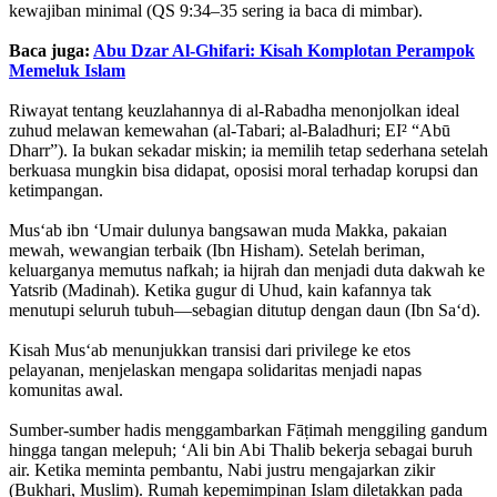
kewajiban minimal (QS 9:34–35 sering ia baca di mimbar).
Baca juga:
Abu Dzar Al-Ghifari: Kisah Komplotan Perampok
Memeluk Islam
Riwayat tentang keuzlahannya di al-Rabadha menonjolkan ideal
zuhud melawan kemewahan (al-Tabari; al-Baladhuri; EI² “Abū
Dharr”). Ia bukan sekadar miskin; ia memilih tetap sederhana setelah
berkuasa mungkin bisa didapat, oposisi moral terhadap korupsi dan
ketimpangan.
Mus‘ab ibn ‘Umair dulunya bangsawan muda Makka, pakaian
mewah, wewangian terbaik (Ibn Hisham). Setelah beriman,
keluarganya memutus nafkah; ia hijrah dan menjadi duta dakwah ke
Yatsrib (Madinah). Ketika gugur di Uhud, kain kafannya tak
menutupi seluruh tubuh—sebagian ditutup dengan daun (Ibn Sa‘d).
Kisah Mus‘ab menunjukkan transisi dari privilege ke etos
pelayanan, menjelaskan mengapa solidaritas menjadi napas
komunitas awal.
Sumber-sumber hadis menggambarkan Fāṭimah menggiling gandum
hingga tangan melepuh; ‘Ali bin Abi Thalib bekerja sebagai buruh
air. Ketika meminta pembantu, Nabi justru mengajarkan zikir
(Bukhari, Muslim). Rumah kepemimpinan Islam diletakkan pada