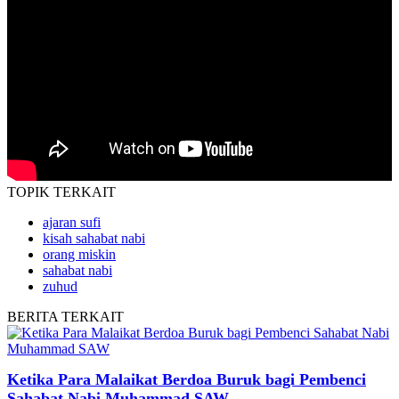
TOPIK
TERKAIT
ajaran sufi
kisah sahabat nabi
orang miskin
sahabat nabi
zuhud
BERITA
TERKAIT
Ketika Para Malaikat Berdoa Buruk bagi Pembenci
Sahabat Nabi Muhammad SAW