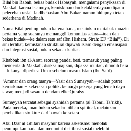
Bilal bin Rabah, bekas budak Habasyah, mengalami penyiksaan di
Makkah karena Islamnya; kemiskinan dan ketakberdayaan dipadu
pelecehan rasial. Ia dibebaskan Abu Bakar, namun hidupnya tetap
sederhana di Madinah.
Nama Bilal penting bukan karena harta, melainkan martabat: muazin
pertama yang suaranya memanggil komunitas setara—tuan dan
bekas budak—ke dalam satu saf (Ibn Hisham, Sirah; EI² “Bilāl”). Di
sini terlihat, kemiskinan struktural dijawab Islam dengan emansipasi
dan integrasi sosial, bukan sekadar karitas.
Khabbab ibn al-Aratt, seorang pandai besi, termasuk yang paling
menderita di Makkah: disiksa majikan, dipaksa murtad, ditindih bara
—lukanya diperiksa Umar sebelum masuk Islam (Ibn Sa‘d).
‘Ammar dan orang tuanya—Yasir dan Sumayyah—adalah potret
kemiskinan + kekerasan politik: keluarga pekerja yang lemah daya
tawar, menjadi sasaran dendam elite Quraisy.
Sumayyah tercatat sebagai syahidah pertama (al-Tabari, Ta’rikh).
Pada mereka, iman bukan sekadar pilihan spiritual, melainkan
pembalikan struktur: dari bawah ke setara.
Abu Dzar al-Ghifari masyhur karena asketisme: menolak
penumpukan harta dan menuntut distribusi sosial melebihi