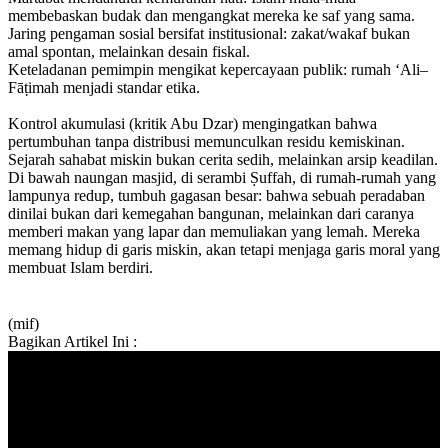
membebaskan budak dan mengangkat mereka ke saf yang sama.
Jaring pengaman sosial bersifat institusional: zakat/wakaf bukan
amal spontan, melainkan desain fiskal.
Keteladanan pemimpin mengikat kepercayaan publik: rumah ‘Ali–
Fāṭimah menjadi standar etika.
Kontrol akumulasi (kritik Abu Dzar) mengingatkan bahwa
pertumbuhan tanpa distribusi memunculkan residu kemiskinan.
Sejarah sahabat miskin bukan cerita sedih, melainkan arsip keadilan.
Di bawah naungan masjid, di serambi Ṣuffah, di rumah-rumah yang
lampunya redup, tumbuh gagasan besar: bahwa sebuah peradaban
dinilai bukan dari kemegahan bangunan, melainkan dari caranya
memberi makan yang lapar dan memuliakan yang lemah. Mereka
memang hidup di garis miskin, akan tetapi menjaga garis moral yang
membuat Islam berdiri.
(mif)
Bagikan Artikel Ini :