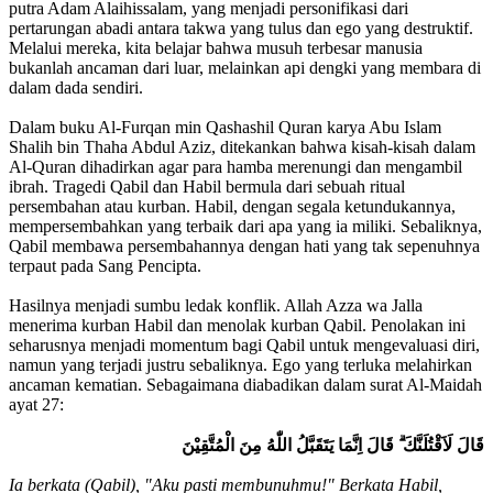
putra Adam Alaihissalam, yang menjadi personifikasi dari
pertarungan abadi antara takwa yang tulus dan ego yang destruktif.
Melalui mereka, kita belajar bahwa musuh terbesar manusia
bukanlah ancaman dari luar, melainkan api dengki yang membara di
dalam dada sendiri.
Dalam buku Al-Furqan min Qashashil Quran karya Abu Islam
Shalih bin Thaha Abdul Aziz, ditekankan bahwa kisah-kisah dalam
Al-Quran dihadirkan agar para hamba merenungi dan mengambil
ibrah. Tragedi Qabil dan Habil bermula dari sebuah ritual
persembahan atau kurban. Habil, dengan segala ketundukannya,
mempersembahkan yang terbaik dari apa yang ia miliki. Sebaliknya,
Qabil membawa persembahannya dengan hati yang tak sepenuhnya
terpaut pada Sang Pencipta.
Hasilnya menjadi sumbu ledak konflik. Allah Azza wa Jalla
menerima kurban Habil dan menolak kurban Qabil. Penolakan ini
seharusnya menjadi momentum bagi Qabil untuk mengevaluasi diri,
namun yang terjadi justru sebaliknya. Ego yang terluka melahirkan
ancaman kematian. Sebagaimana diabadikan dalam surat Al-Maidah
ayat 27:
قَالَ لَاَقْتُلَنَّكَ ۗ قَالَ اِنَّمَا يَتَقَبَّلُ اللّٰهُ مِنَ الْمُتَّقِيْنَ
Ia berkata (Qabil), "Aku pasti membunuhmu!" Berkata Habil,