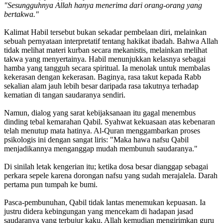
"Sesungguhnya Allah hanya menerima dari orang-orang yang
bertakwa."
Kalimat Habil tersebut bukan sekadar pembelaan diri, melainkan
sebuah pernyataan interpretatif tentang hakikat ibadah. Bahwa Allah
tidak melihat materi kurban secara mekanistis, melainkan melihat
takwa yang menyertainya. Habil menunjukkan kelasnya sebagai
hamba yang tangguh secara spiritual. Ia menolak untuk membalas
kekerasan dengan kekerasan. Baginya, rasa takut kepada Rabb
sekalian alam jauh lebih besar daripada rasa takutnya terhadap
kematian di tangan saudaranya sendiri.
Namun, dialog yang sarat kebijaksanaan itu gagal menembus
dinding tebal kemarahan Qabil. Syahwat kekuasaan atas kebenaran
telah menutup mata hatinya. Al-Quran menggambarkan proses
psikologis ini dengan sangat liris: "Maka hawa nafsu Qabil
menjadikannya menganggap mudah membunuh saudaranya."
Di sinilah letak kengerian itu; ketika dosa besar dianggap sebagai
perkara sepele karena dorongan nafsu yang sudah merajalela. Darah
pertama pun tumpah ke bumi.
Pasca-pembunuhan, Qabil tidak lantas menemukan kepuasan. Ia
justru didera kebingungan yang mencekam di hadapan jasad
saudaranya yang terbujur kaku. Allah kemudian mengirimkan guru