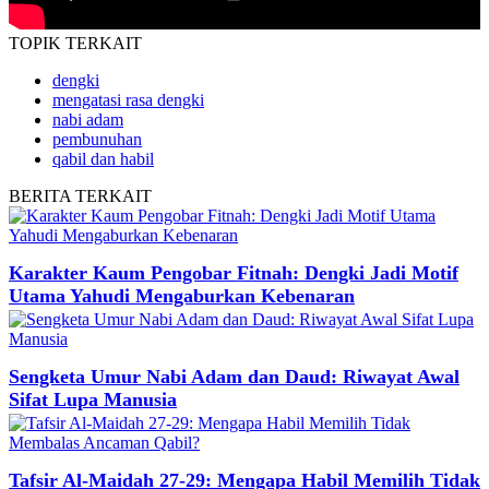
TOPIK
TERKAIT
dengki
mengatasi rasa dengki
nabi adam
pembunuhan
qabil dan habil
BERITA
TERKAIT
Karakter Kaum Pengobar Fitnah: Dengki Jadi Motif
Utama Yahudi Mengaburkan Kebenaran
Sengketa Umur Nabi Adam dan Daud: Riwayat Awal
Sifat Lupa Manusia
Tafsir Al-Maidah 27-29: Mengapa Habil Memilih Tidak