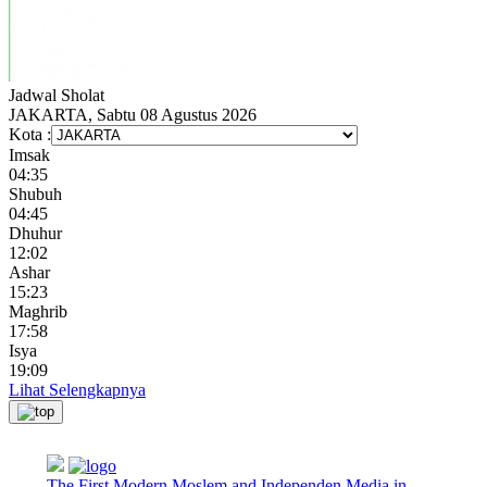
Jadwal
Sholat
JAKARTA, Sabtu 08 Agustus 2026
Kota :
Imsak
04:35
Shubuh
04:45
Dhuhur
12:02
Ashar
15:23
Maghrib
17:58
Isya
19:09
Lihat Selengkapnya
The First Modern Moslem and Independen Media in