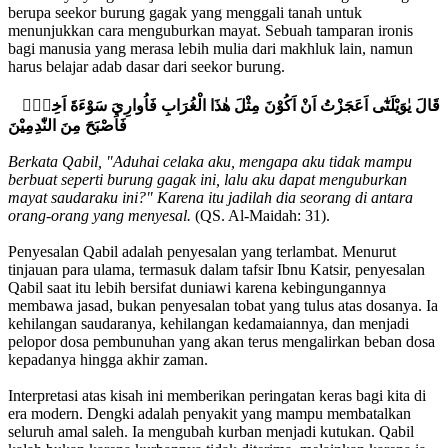
berupa seekor burung gagak yang menggali tanah untuk
menunjukkan cara menguburkan mayat. Sebuah tamparan ironis
bagi manusia yang merasa lebih mulia dari makhluk lain, namun
harus belajar adab dasar dari seekor burung.
قَالَ يٰوَيْلَتٰٓى اَعَجَزْتُ اَنْ اَكُوْنَ مِثْلَ هٰذَا الْغُرَابِ فَاُوارِيَ سَوْءَةَ اَخِيْۚ
فَاَصْبَحَ مِنَ النّٰدِمِيْنَ
Berkata Qabil, "Aduhai celaka aku, mengapa aku tidak mampu
berbuat seperti burung gagak ini, lalu aku dapat menguburkan
mayat saudaraku ini?" Karena itu jadilah dia seorang di antara
orang-orang yang menyesal.
(QS. Al-Maidah: 31).
Penyesalan Qabil adalah penyesalan yang terlambat. Menurut
tinjauan para ulama, termasuk dalam tafsir Ibnu Katsir, penyesalan
Qabil saat itu lebih bersifat duniawi karena kebingungannya
membawa jasad, bukan penyesalan tobat yang tulus atas dosanya. Ia
kehilangan saudaranya, kehilangan kedamaiannya, dan menjadi
pelopor dosa pembunuhan yang akan terus mengalirkan beban dosa
kepadanya hingga akhir zaman.
Interpretasi atas kisah ini memberikan peringatan keras bagi kita di
era modern. Dengki adalah penyakit yang mampu membatalkan
seluruh amal saleh. Ia mengubah kurban menjadi kutukan. Qabil