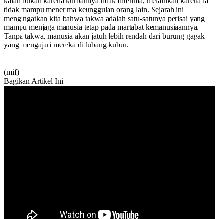
kalah bukan karena kurbannya tidak diterima, melainkan karena ia
tidak mampu menerima keunggulan orang lain. Sejarah ini
mengingatkan kita bahwa takwa adalah satu-satunya perisai yang
mampu menjaga manusia tetap pada martabat kemanusiaannya.
Tanpa takwa, manusia akan jatuh lebih rendah dari burung gagak
yang mengajari mereka di lubang kubur.
(mif)
Bagikan Artikel Ini :