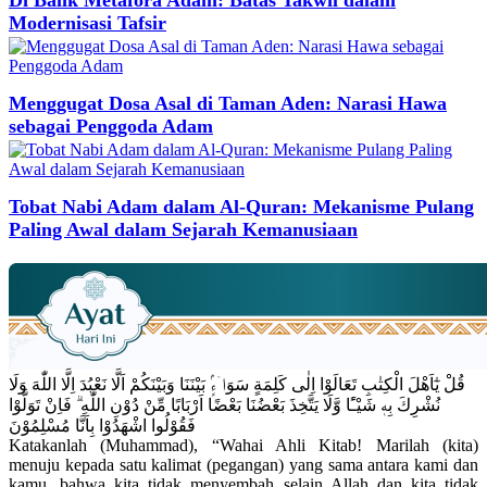
Di Balik Metafora Adam: Batas Takwil dalam
Modernisasi Tafsir
Menggugat Dosa Asal di Taman Aden: Narasi Hawa
sebagai Penggoda Adam
Tobat Nabi Adam dalam Al-Quran: Mekanisme Pulang
Paling Awal dalam Sejarah Kemanusiaan
قُلْ يٰٓاَهْلَ الْكِتٰبِ تَعَالَوْا اِلٰى كَلِمَةٍ سَوَاۤءٍۢ بَيْنَنَا وَبَيْنَكُمْ اَلَّا نَعْبُدَ اِلَّا اللّٰهَ وَلَا
نُشْرِكَ بِهٖ شَيْـًٔا وَّلَا يَتَّخِذَ بَعْضُنَا بَعْضًا اَرْبَابًا مِّنْ دُوْنِ اللّٰهِ ۗ فَاِنْ تَوَلَّوْا
فَقُوْلُوا اشْهَدُوْا بِاَنَّا مُسْلِمُوْنَ
Katakanlah (Muhammad), “Wahai Ahli Kitab! Marilah (kita)
menuju kepada satu kalimat (pegangan) yang sama antara kami dan
kamu, bahwa kita tidak menyembah selain Allah dan kita tidak